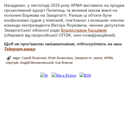
Нагадаємо, у листопаді 2025 року АРМА виставило на продаж
гірськолижний курорт Пилипець та великий масив землі на
полонині Боржава на Закарпатті. Раніше ці об’єкти були
конфісковані судом у компаній, пов’язаних з колишнім членом
команди експрезидента Віктора Януковича, чинним депутатом
Закарпатської обласної ради
Владиславом Каськівим
(обирався від проросійської ОПЗЖ, нині позафракційний).
Щоб не проґавити найважливіше, підписуйтесь на наш
Telegram-канал
.
tags:
Сергій Льовочкін
Юлія Льовочкіна
Закарпаття
земля
АРМА
корупція
Андрій Вінграновський
Ігор Власюк