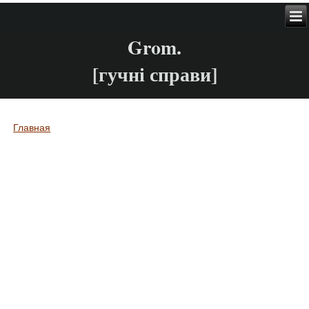
Grom.
[гучні справи]
Главная
Вы здесь