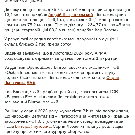
можливими цінами.
Ділянку площею понад 26,7 га за 5,4 млн грн при стартовій ціні
10,4 млн грн придбав
Андрій Вінграновський
. Він також купив
ще один лот площею 199,1 га, сплативши 39,1 млн грн замість
початкових 75,2 млн грн. Третю ділянку – 234,77 га – за 45 млн
грн (при стартовій ціні 88,2 млн грн) придбав Ігор Власюк.
У результаті середня вартість землі, проданої на аукціоні,
склала близько 2 тис. грн за сотку.
Видання зауважує, що в листопаді 2024 року АРМА
розраховувала отримати за ці землі більш ніж 1 млрд грн.
За даними Opendatabot, Вінграновський є власником ТОВ
«Омбрі Інвестмент», яка входить в «корпоративну групу
родини Льовочкіних». Він також є чоловіком сестри
Сергія
Льовочкіна
Юлії
.
Ігор Власюк, який придбав третій лот, є засновником ТОВ
«Боржава Есет», кінцевим бенефіціаром якого також
зазначений Вінграновський.
Раніше, у серпні 2025 року, журналісти Bihus.Info повідомляли,
що народний депутат від «Платформи за життя і мир» (раніше
заборонена «ОПЗЖ»), очільник Адміністрації президента за
часів
Віктора Януковича
Сергій Льовочкін планує реалізацію
проєкту гірськолижного курорту «Боржава».