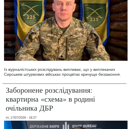
Із журналістських розслідувань випливає, що у виплеканих
Сирським штурмових військах процвітає кричуще беззаконня.
Заборонене розслідування:
квартирна «схема» в родині
очільника ДБР
пт, 17/07/2026 - 18:27