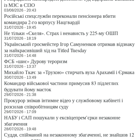
із МЗС в СІЗО
03/08/2026 - 20:43
Російські спецслужби переконали пенсіонера вбити
командира 2-го корпусу Нацгвардії
31/07/2026 - 19:45
Не тільки «Скеля». Страх і ненависть у 225-му ОШП
31/07/2026 - 18:19
Український гросмейстер Ігор Самуненков отримав відзнаку
за найкрасивіший хід на Titled Tuesday
31/07/2026 - 14:48
ФСБ «шиє» Дурову тероризм
31/07/2026 - 13:37
Михайло Ткач: за «Трухою» стирчать вуха Арахамії і Єрмака
30/07/2026 - 13:49
Командир військової частини примусив 83 підлеглих
будувати йому маєток
29/07/2026 - 21:38
Прокурор знімав інтимне відео у службовому кабінеті і
розсилав співробітницям суду
29/07/2026 - 17:09
НАБУ і САП пошукали у ексвіцепрем’єрки незаконне
збагачення
28/07/2026 - 19:48
Суддя, спійманий на незаконному збагаченні, не знайшов 12