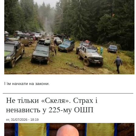
І їм начхати на закони.
Не тільки «Скеля». Страх і
ненависть у 225-му ОШП
пт, 31/07/2026 - 18:19