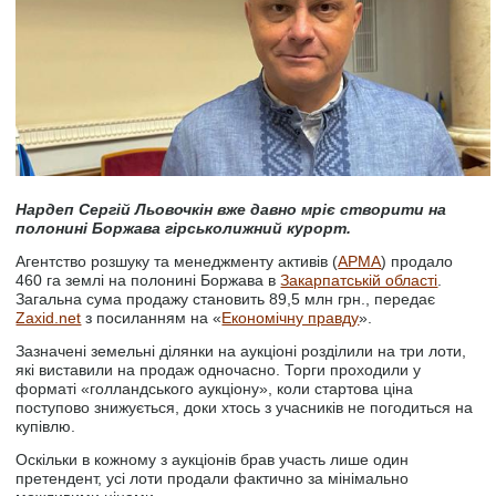
Нардеп Сергій Льовочкін вже давно мріє створити на
полонині Боржава гірськолижний курорт.
Агентство розшуку та менеджменту активів (
АРМА
) продало
460 га землі на полонині Боржава в
Закарпатській області
.
Загальна сума продажу становить 89,5 млн грн., передає
Zaxid.net
з посиланням на «
Економічну правду
».
Зазначені земельні ділянки на аукціоні розділили на три лоти,
які виставили на продаж одночасно. Торги проходили у
форматі «голландського аукціону», коли стартова ціна
поступово знижується, доки хтось з учасників не погодиться на
купівлю.
Оскільки в кожному з аукціонів брав участь лише один
претендент, усі лоти продали фактично за мінімально