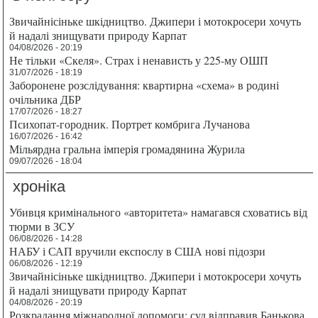
Звичайнісіньке шкідництво. Джипери і мотокросери хочуть
й надалі знищувати природу Карпат
04/08/2026 - 20:19
Не тільки «Скеля». Страх і ненависть у 225-му ОШП
31/07/2026 - 18:19
Заборонене розслідування: квартирна «схема» в родині
очільника ДБР
17/07/2026 - 18:27
Психопат-городник. Портрет комбрига Лучанова
16/07/2026 - 16:42
Мільярдна гральна імперія громадянина Журила
09/07/2026 - 18:04
хроніка
Убивця кримінального «авторитета» намагався сховатись від
тюрми в ЗСУ
06/08/2026 - 14:28
НАБУ і САП вручили експослу в США нові підозри
06/08/2026 - 12:19
Звичайнісіньке шкідництво. Джипери і мотокросери хочуть
й надалі знищувати природу Карпат
04/08/2026 - 20:19
Розкрадання міжнародної допомоги: суд відправив Банькова