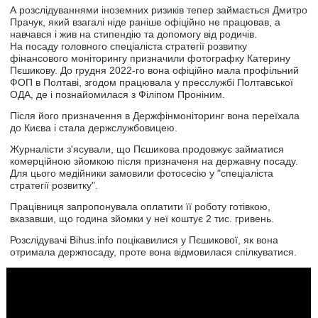
А розслідуваннями іноземних ризиків тепер займається Дмитро
Прачук, який взагалі ніде раніше офіційно не працював, а
навчався і жив на стипендію та допомогу від родичів.
На посаду головного спеціаліста стратегії розвитку
фінансового моніторингу призначили фотографку Катерину
Пєшикову. До грудня 2022-го вона офіційно мала профільний
ФОП в Полтаві, згодом працювала у пресслужбі Полтавської
ОДА, де і познайомилася з Філіпом Проніним.
Після його призначення в Держфінмоніторинг вона переїхала
до Києва і стала держслужбовицею.
Журналісти з'ясували, що Пєшикова продовжує займатися
комерційною зйомкою після призначеня на державну посаду.
Для цього медійники замовили фотосесію у "спеціаліста
стратегії розвитку".
Працівниця запропонувала оплатити її роботу готівкою,
вказавши, що година зйомки у неї коштує 2 тис. гривень.
Розслідувачі Bihus.info поцікавилися у Пєшикової, як вона
отримала держпосаду, проте вона відмовилася спілкуватися.