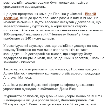
роки офіційні доходи родини були меншими, навіть з
урахуванням заощаджень.
Ще один представник команди Проніна у Фінмоні -
Віталій
Тесленко
, який до цього працював разом із ним в АРМА. На
момент звільнення звідти Тесленко вказував у декларації, що
зареєстрований у гуртожитку, а користується старою
гостинкою. Але вже за місяць після звільнення став власником
100-метрової квартири в ЖК "Hennessy House" у Києві
приблизно за 140 тисяч доларів.
У розслідуванні зауважується, що офіційних доходів на таку
покупку Тесленко не мав лише зарплата і кілька тисяч
заощаджень. У декларації він вказав, що квартиру йому
подарувала 80-річна мати, яка, за даними із реєстрів, ніколи не
займалась бізнесом.
Також журналісти розповіли, що у команді Проніна працює і
Артем Матіос - племінник колишнього військового прокурора
Анатолія Матіоса.
Аналізом ризиків бюджетної сфери та сфери державного
управління віднедавна займається Діана Вієр.
Журналісти розповіли, що дівчина минулоріч закінчила КНЕУ і
її попереднім місцем роботи перед Фінмоніторингом був
"Макдональдс". Вона сама це вказує в своїй же декларації.