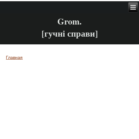
Grom.
[гучні справи]
Главная
Вы здесь