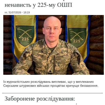
ненависть у 225-му ОШП
пт, 31/07/2026 - 18:19
Із журналістських розслідувань випливає, що у виплеканих
Сирським штурмових військах процвітає кричуще беззаконня.
Заборонене розслідування: