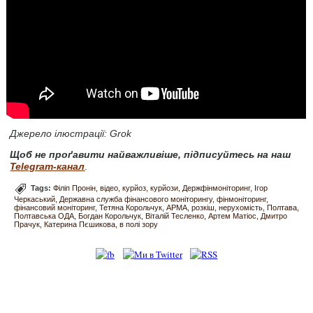
Джерело ілюстрації: Grok
Щоб не проґавити найважливіше, підписуйтесь на наш
Telegram-канал
.
Tags:
Філіп Пронін
відео
курйоз
курйози
Держфінмоніторинг
Ігор
Черкаський
Державна служба фінансового моніторингу
фінмоніторинг
фінансовий моніторинг
Тетяна Корольчук
АРМА
розкіш
нерухомість
Полтава
Полтавська ОДА
Богдан Корольчук
Віталій Тесленко
Артем Матіос
Дмитро
Прачук
Катерина Пєшикова
в полі зору