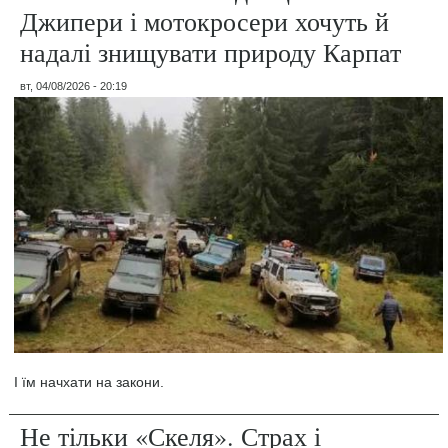
Джипери і мотокросери хочуть й
надалі знищувати природу Карпат
вт, 04/08/2026 - 20:19
І їм начхати на закони.
Не тільки «Скеля». Страх і