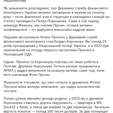
Нацагентства.
Як зазначають розслідувачі, про Державну службу фінансового
моніторингу України активно заговорили в мережі на початку
року – після фактичної участі структури в накладенні санкцій на
п'ятого президента Петра Порошенка. Саме в той період
команда Фінмону, яку очолив Пронін, почала активно
оновлюватися – тут відбулися масштабні кадрові зміни.
Першим заступником Філіпа Проніна у Державній службі
фінансового моніторингу став Богдан Корольчук. Він понад 15
років пропрацював у Національній поліції України, а в 2023 був
призначений на посаду першого заступника Проніна в
Полтавській ОДА.
Однак, Проніна та Корольчука пов’язує не лише робота в
Полтаві. Дружина Корольчука Тетяна раніше працювала в
АРМА у відділі виявлення та розшуку активів, саме тоді, коли
його очолював Філіп Пронін.
Журналісти з'ясували, що нині спільно із дружиною Філіпа
Проніна жінка володіє компанією, що надає консалтингові
послуги.
Попри цілком звичайні доходи родини, у 2023-му у дружини
Корольчука з’явилась дорога нерухомість — квартира в ЖК
Dock32 у Києві, а також дві комірки та два паркомісця. Загальна
вартість покупок — понад 160 тисяч доларів. За два попередні