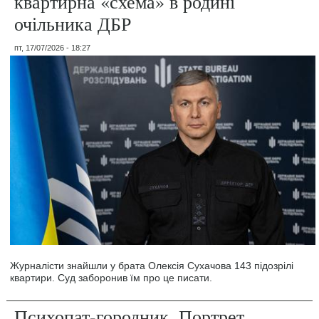
квартирна «схема» в родині
очільника ДБР
пт, 17/07/2026 - 18:27
Журналісти знайшли у брата Олексія Сухачова 143 підозрілі
квартири. Суд заборонив їм про це писати.
Психопат-городник. Портрет