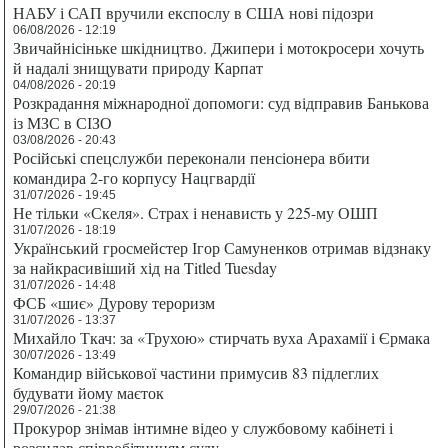
НАБУ і САП вручили експослу в США нові підозри
06/08/2026 - 12:19
Звичайнісіньке шкідництво. Джипери і мотокросери хочуть
й надалі знищувати природу Карпат
04/08/2026 - 20:19
Розкрадання міжнародної допомоги: суд відправив Банькова
із МЗС в СІЗО
03/08/2026 - 20:43
Російські спецслужби переконали пенсіонера вбити
командира 2-го корпусу Нацгвардії
31/07/2026 - 19:45
Не тільки «Скеля». Страх і ненависть у 225-му ОШП
31/07/2026 - 18:19
Український гросмейстер Ігор Самуненков отримав відзнаку
за найкрасивіший хід на Titled Tuesday
31/07/2026 - 14:48
ФСБ «шиє» Дурову тероризм
31/07/2026 - 13:37
Михайло Ткач: за «Трухою» стирчать вуха Арахамії і Єрмака
30/07/2026 - 13:49
Командир військової частини примусив 83 підлеглих
будувати йому маєток
29/07/2026 - 21:38
Прокурор знімав інтимне відео у службовому кабінеті і
розсилав співробітницям суду