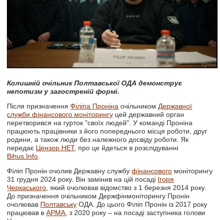
Колишній очільник Полтавської ОДА демонструє
непотизм у загостреній формі.
Після призначення
Філіпа Проніна
очільником
Державної
служби фінансового моніторингу
цей державний орган
перетворився на гурток "своїх людей". У команді Проніна
працюють працівники з його попереднього місця роботи, друг
родини, а також люди без належного досвіду роботи. Як
передає
Цензор.НЕТ
, про це йдеться в розслідуванні
Bihus.Info
.
Філіп Пронін очолив Державну службу
фінансового
моніторингу
31 грудня 2024 року. Він замінив на цій посаді
Ігоря
Черкаського
, який очолював відомство з 1 березня 2014 року.
До призначення очільником Держфінмоніторингу Пронін
очолював
Полтавську
ОДА. До цього Філіп Пронін із 2017 року
працював в
АРМА
, з 2020 року – на посаді заступника голови