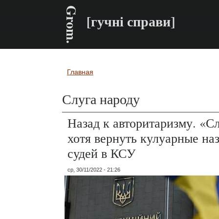
Grom.
[гучні справи]
Главная
Вы здесь
Слуга народу
Назад к авторитаризму. «С
хотя вернуть кулуарные на
судей в КСУ
ср, 30/11/2022 - 21:26