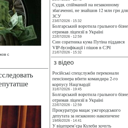
Суддя, спійманий на незаконному
збагаченні, не знайшов 12 млн грн для
ЗСУ
23/07/2026 - 15:32
Болгарський воротила грального бізн
отримав ліцензії в Україні
22/07/2026 - 12:59
Син соратника кума Путіна піддався
VIP-бусифікації і пішов в СЗЧ
21/07/2026 - 15:32
ков с
з відео
сследовать
Російські спецслужби переконали
пенсіонера вбити командира 2-го
епутатше
корпусу Нацгвардії
31/07/2026 - 19:45
Болгарський воротила грального бізн
отримав ліцензії в Україні
22/07/2026 - 12:59
Прокуратура мацає ужгородського
депутата за незаконно накопичене
19/06/2026 - 14:41
У віцепрем’єра Кулеби хочуть