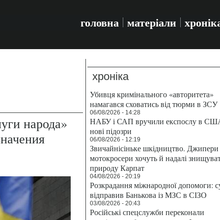
головна
матеріали
хронік
хроніка
Убивця кримінального «авторитета»
намагався сховатись від тюрми в ЗСУ
06/08/2026 - 14:28
луги народа»
НАБУ і САП вручили експослу в СШ
нові підозри
значения
06/08/2026 - 12:19
Звичайнісіньке шкідництво. Джипери 
мотокросери хочуть й надалі знищува
природу Карпат
04/08/2026 - 20:19
Розкрадання міжнародної допомоги: с
відправив Банькова із МЗС в СІЗО
03/08/2026 - 20:43
Російські спецслужби переконали