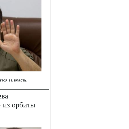
ся за власть.
ева
 из орбиты