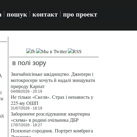
а
пошук
контакт
про проект
в полі зору
Звичайнісіньке шкідництво. Джипери і
А
мотокросери хочуть й надалі знищувати
природу Карпат
і
04/08/2026 - 20:19
Не тільки «Скеля». Страх і ненависть у
ти
225-му ОШП
31/07/2026 - 18:19
Заборонене розслідування: квартирна
уд
«схема» в родині очільника ДБР
17/07/2026 - 18:27
Психопат-городник. Портрет комбрига
Лучанова