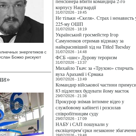
пенсіонера вбити командира 2-го
корпусу Нацгвардії
31/07/2026 - 19:45
Не тільки «Скеля». Страх і ненависть 
225-му ОШП
31/07/2026 - 18:19
Український гросмейстер Ігор
Самуненков отримав відзнаку за
найкрасивіший хід на Titled Tuesday
олнечных энергетиков с
31/07/2026 - 14:48
ФСБ «шиє» Дурову тероризм
услан Божко рискуют
31/07/2026 - 13:37
Михайло Ткач: за «Трухою» стирчать
вуха Арахамії і Єрмака
чи»
30/07/2026 - 13:49
Командир військової частини примус
83 підлеглих будувати йому маєток
29/07/2026 - 21:38
Прокурор знімав інтимне відео у
службовому кабінеті і розсилав
співробітницям суду
29/07/2026 - 17:09
НАБУ і САП пошукали у
ексвіцепрем’єрки незаконне збагаченн
28/07/2026 - 19:48