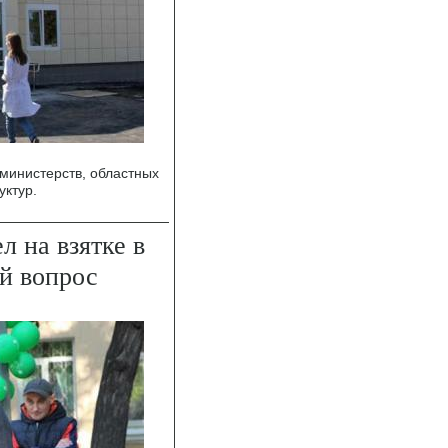
 министерств, областных
уктур.
л на взятке в
й вопрос