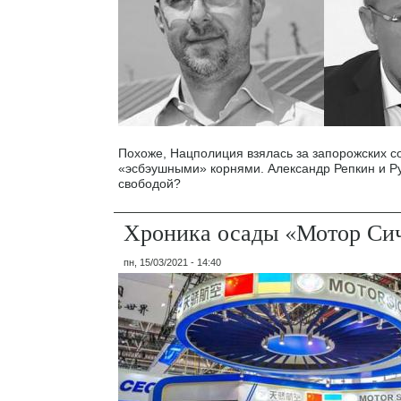
Похоже, Нацполиция взялась за запорожских с
«эсбэушными» корнями. Александр Репкин и Р
свободой?
Хроника осады «Мотор Си
пн, 15/03/2021 - 14:40