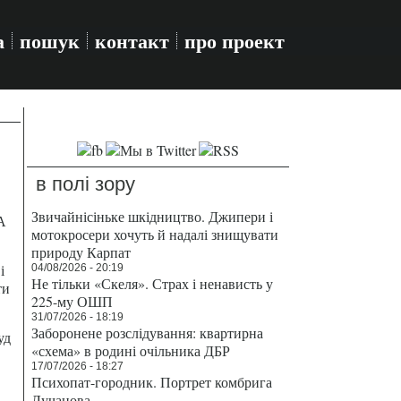
а
пошук
контакт
про проект
в полі зору
Звичайнісіньке шкідництво. Джипери і
А
мотокросери хочуть й надалі знищувати
природу Карпат
і
04/08/2026 - 20:19
Не тільки «Скеля». Страх і ненависть у
ти
225-му ОШП
31/07/2026 - 18:19
Заборонене розслідування: квартирна
уд
«схема» в родині очільника ДБР
17/07/2026 - 18:27
Психопат-городник. Портрет комбрига
Лучанова