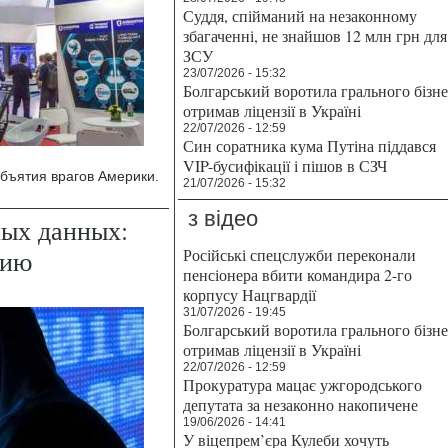
Суддя, спійманий на незаконному
збагаченні, не знайшов 12 млн грн для
ЗСУ
23/07/2026 - 15:32
Болгарський воротила грального бізн
отримав ліцензії в Україні
22/07/2026 - 12:59
Син соратника кума Путіна піддався
VIP-бусифікації і пішов в СЗЧ
объятия врагов Америки.
21/07/2026 - 15:32
з відео
ных данных:
цию
Російські спецслужби переконали
пенсіонера вбити командира 2-го
корпусу Нацгвардії
31/07/2026 - 19:45
Болгарський воротила грального бізн
отримав ліцензії в Україні
22/07/2026 - 12:59
Прокуратура мацає ужгородського
депутата за незаконно накопичене
19/06/2026 - 14:41
У віцепрем’єра Кулеби хочуть