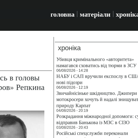
головна
матеріали
хронік
хроніка
Убивця кримінального «авторитета»
намагався сховатись від тюрми в ЗСУ
06/08/2026 - 14:28
сь в головы
НАБУ і САП вручили експослу в СШ
нові підозри
ров» Репкина
06/08/2026 - 12:19
Звичайнісіньке шкідництво. Джипери 
мотокросери хочуть й надалі знищува
природу Карпат
04/08/2026 - 20:19
Розкрадання міжнародної допомоги: с
відправив Банькова із МЗС в СІЗО
03/08/2026 - 20:43
Російські спецслужби переконали