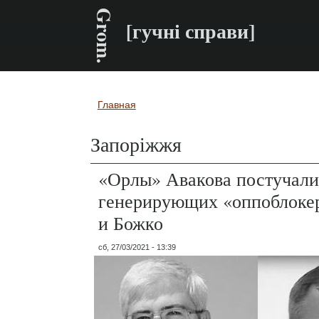
Grom.
[гучні справи]
Главная
Вы здесь
Запоріжжя
«Орлы» Авакова постучали
генерирующих «оппоблоке
и Божко
сб, 27/03/2021 - 13:39