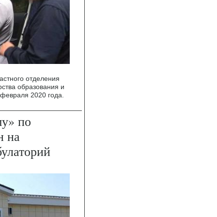
астного отделения
рства образования и
 февраля 2020 года.
му» по
н на
булаторий