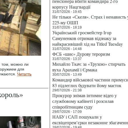
пенсіонера вбити командира 2-го
корпусу Нацгвардії
31/07/2026 - 19:45
Не тільки «Скеля». Страх і ненависть 
225-му ОШП
31/07/2026 - 18:19
Український гросмейстер Ігор
Самуненков отримав відзнаку за
найкрасивіший хід на Titled Tuesday
31/07/2026 - 14:48
ФСБ «шиє» Дурову тероризм
31/07/2026 - 13:37
Михайло Ткач: за «Трухою» стирчать
 том, можно ли
вуха Арахамії і Єрмака
 оружием для
ужаются.
Читатть
30/07/2026 - 13:49
Командир військової частини примус
83 підлеглих будувати йому маєток
29/07/2026 - 21:38
король»
Прокурор знімав інтимне відео у
службовому кабінеті і розсилав
співробітницям суду
29/07/2026 - 17:09
НАБУ і САП пошукали у
ексвіцепрем’єрки незаконне збагаченн
28/07/2026 - 19:48