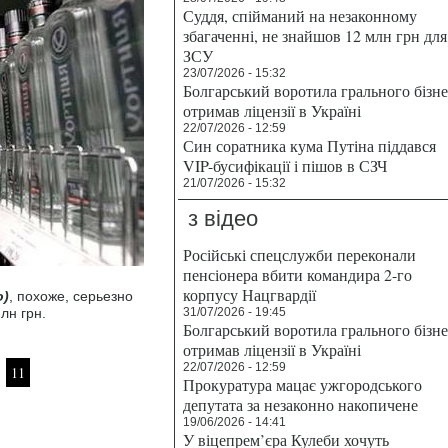
Суддя, спійманий на незаконному
збагаченні, не знайшов 12 млн грн для
ЗСУ
23/07/2026 - 15:32
Болгарський воротила грального бізн
отримав ліцензії в Україні
22/07/2026 - 12:59
Син соратника кума Путіна піддався
VIP-бусифікації і пішов в СЗЧ
21/07/2026 - 15:32
з відео
Російські спецслужби переконали
пенсіонера вбити командира 2-го
корпусу Нацгвардії
о)
, похоже, серьезно
лн грн.
31/07/2026 - 19:45
Болгарський воротила грального бізн
отримав ліцензії в Україні
22/07/2026 - 12:59
11
Прокуратура мацає ужгородського
депутата за незаконно накопичене
19/06/2026 - 14:41
У віцепрем’єра Кулеби хочуть