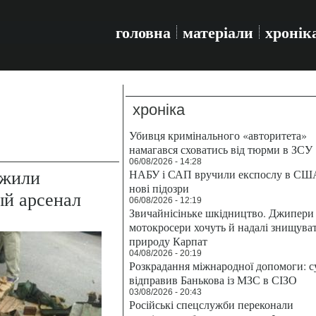
головна
матеріали
хронік
хроніка
Убивця кримінального «авторитета»
намагався сховатись від тюрми в ЗСУ
06/08/2026 - 14:28
ужили
НАБУ і САП вручили експослу в СШ
нові підозри
й арсенал
06/08/2026 - 12:19
Звичайнісіньке шкідництво. Джипери 
мотокросери хочуть й надалі знищува
природу Карпат
04/08/2026 - 20:19
Розкрадання міжнародної допомоги: с
відправив Банькова із МЗС в СІЗО
03/08/2026 - 20:43
Російські спецслужби переконали