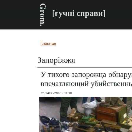
Grom.
[гучні справи]
Главная
Вы здесь
Запоріжжя
У тихого запорожца обнар
впечатляющий убийственны
пт, 24/06/2016 - 11:10