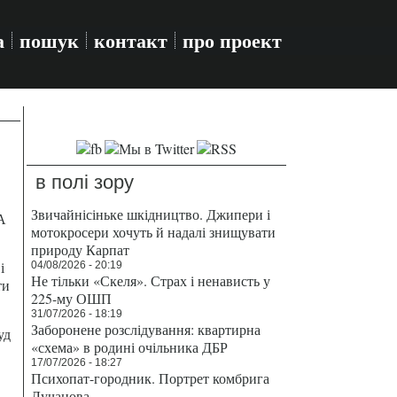
а
пошук
контакт
про проект
в полі зору
Звичайнісіньке шкідництво. Джипери і
А
мотокросери хочуть й надалі знищувати
природу Карпат
і
04/08/2026 - 20:19
Не тільки «Скеля». Страх і ненависть у
ти
225-му ОШП
31/07/2026 - 18:19
Заборонене розслідування: квартирна
уд
«схема» в родині очільника ДБР
17/07/2026 - 18:27
Психопат-городник. Портрет комбрига
Лучанова