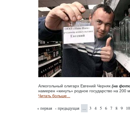
Алкогольный олигарх Евгений Черняк
(на фот
намерен «кинуть» родное государство на 200 м
Читать больше...
Страницы
« первая
‹ предыдущая
3
4
5
6
7
8
9
10
…