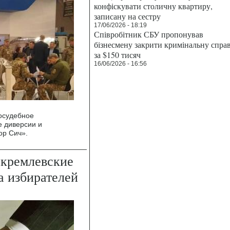
конфіскувати столичну квартиру,
записану на сестру
17/06/2026 - 18:19
Співробітник СБУ пропонував
бізнесмену закрити кримінальну спра
за $150 тисяч
16/06/2026 - 16:56
осудебное
е диверсии и
ор Сич».
окремлевские
а избирателей