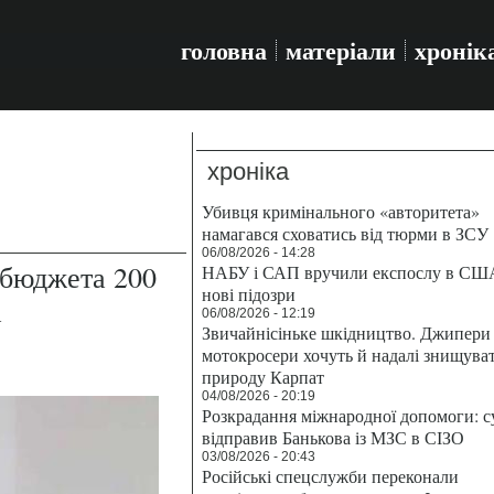
головна
матеріали
хронік
хроніка
Убивця кримінального «авторитета»
намагався сховатись від тюрми в ЗСУ
06/08/2026 - 14:28
 бюджета 200
НАБУ і САП вручили експослу в СШ
нові підозри
а
06/08/2026 - 12:19
Звичайнісіньке шкідництво. Джипери 
мотокросери хочуть й надалі знищува
природу Карпат
04/08/2026 - 20:19
Розкрадання міжнародної допомоги: с
відправив Банькова із МЗС в СІЗО
03/08/2026 - 20:43
Російські спецслужби переконали