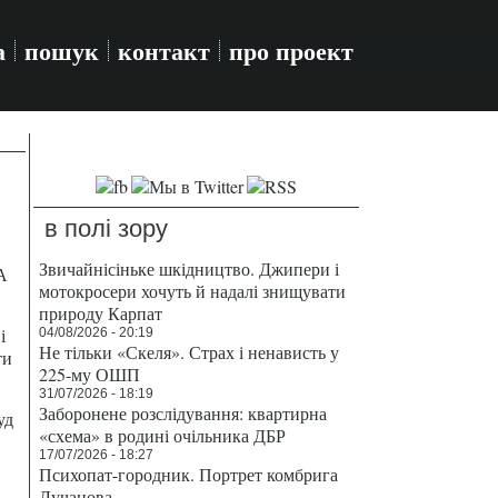
а
пошук
контакт
про проект
в полі зору
Звичайнісіньке шкідництво. Джипери і
А
мотокросери хочуть й надалі знищувати
природу Карпат
і
04/08/2026 - 20:19
Не тільки «Скеля». Страх і ненависть у
ти
225-му ОШП
31/07/2026 - 18:19
Заборонене розслідування: квартирна
уд
«схема» в родині очільника ДБР
17/07/2026 - 18:27
Психопат-городник. Портрет комбрига
Лучанова