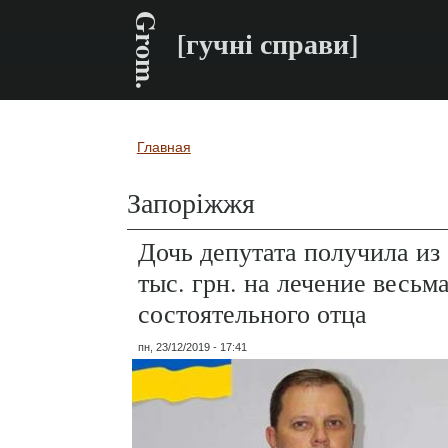
Grom.
[гучні справи]
Главная
Вы здесь
Запоріжжя
Дочь депутата получила из
тыс. грн. на лечение весьм
состоятельного отца
пн, 23/12/2019 - 17:41