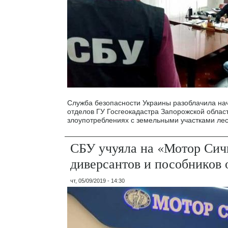
Служба безопасности Украины разоблачила нач
отделов ГУ Госгеокадастра Запорожской облас
злоупотреблениях с земельными участками ле
СБУ учуяла на «Мотор Сич
диверсантов и пособников 
чт, 05/09/2019 - 14:30