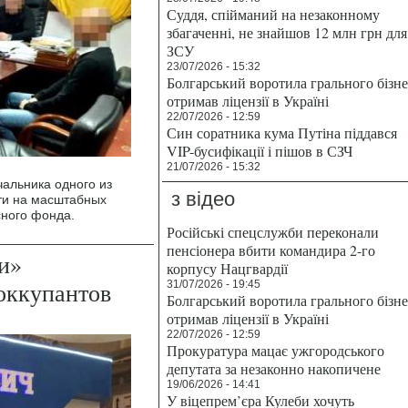
Суддя, спійманий на незаконному
збагаченні, не знайшов 12 млн грн для
ЗСУ
23/07/2026 - 15:32
Болгарський воротила грального бізн
отримав ліцензії в Україні
22/07/2026 - 12:59
Син соратника кума Путіна піддався
VIP-бусифікації і пішов в СЗЧ
21/07/2026 - 15:32
альника одного из
з відео
ти на масштабных
сного фонда.
Російські спецслужби переконали
пенсіонера вбити командира 2-го
и»
корпусу Нацгвардії
оккупантов
31/07/2026 - 19:45
Болгарський воротила грального бізн
отримав ліцензії в Україні
22/07/2026 - 12:59
Прокуратура мацає ужгородського
депутата за незаконно накопичене
19/06/2026 - 14:41
У віцепрем’єра Кулеби хочуть