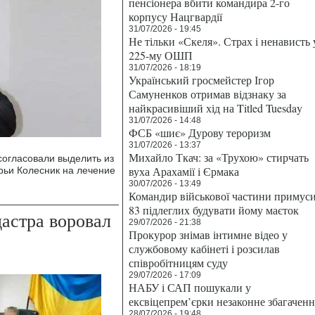
пенсіонера вбити командира 2-го
корпусу Нацгвардії
31/07/2026 - 19:45
Не тільки «Скеля». Страх і ненависть 
225-му ОШП
31/07/2026 - 18:19
Український гросмейстер Ігор
Самуненков отримав відзнаку за
найкрасивіший хід на Titled Tuesday
31/07/2026 - 14:48
ФСБ «шиє» Дурову тероризм
31/07/2026 - 13:37
Михайло Ткач: за «Трухою» стирчать
согласовали выделить из
вуха Арахамії і Єрмака
ьи Колесник на лечение
30/07/2026 - 13:49
Командир військової частини примус
83 підлеглих будувати йому маєток
астра воровал
29/07/2026 - 21:38
Прокурор знімав інтимне відео у
службовому кабінеті і розсилав
співробітницям суду
29/07/2026 - 17:09
НАБУ і САП пошукали у
ексвіцепрем’єрки незаконне збагаченн
28/07/2026 - 19:48