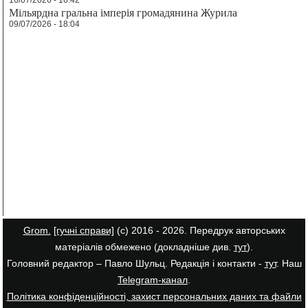
Мільярдна гральна імперія громадянина Журила
09/07/2026 - 18:04
Grom.
[гучні справи]
(с) 2016 - 2026. Передрук авторських
матеріалів обмежено (докладніше див.
тут
).
Головний редактор – Павло Шульц. Редакція і контакти -
тут
. Наш
Telegram-канал
.
Політика конфіденційності, захист персональних даних та файли