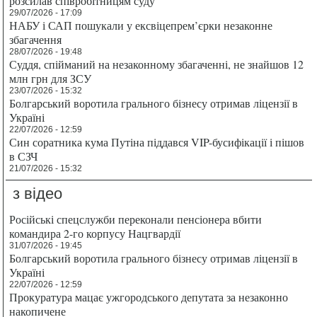
розсилав співробітницям суду
29/07/2026 - 17:09
НАБУ і САП пошукали у ексвіцепрем’єрки незаконне
збагачення
28/07/2026 - 19:48
Суддя, спійманий на незаконному збагаченні, не знайшов 12
млн грн для ЗСУ
23/07/2026 - 15:32
Болгарський воротила грального бізнесу отримав ліцензії в
Україні
22/07/2026 - 12:59
Син соратника кума Путіна піддався VIP-бусифікації і пішов
в СЗЧ
21/07/2026 - 15:32
з відео
Російські спецслужби переконали пенсіонера вбити
командира 2-го корпусу Нацгвардії
31/07/2026 - 19:45
Болгарський воротила грального бізнесу отримав ліцензії в
Україні
22/07/2026 - 12:59
Прокуратура мацає ужгородського депутата за незаконно
накопичене