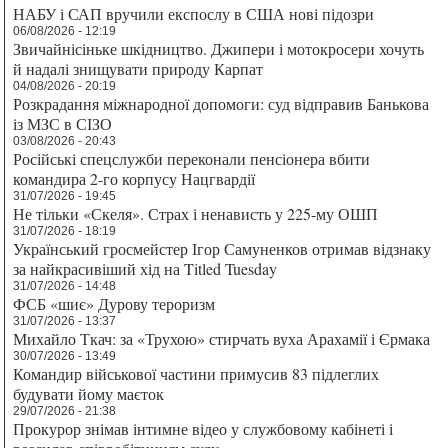
НАБУ і САП вручили експослу в США нові підозри
06/08/2026 - 12:19
Звичайнісіньке шкідництво. Джипери і мотокросери хочуть
й надалі знищувати природу Карпат
04/08/2026 - 20:19
Розкрадання міжнародної допомоги: суд відправив Банькова
із МЗС в СІЗО
03/08/2026 - 20:43
Російські спецслужби переконали пенсіонера вбити
командира 2-го корпусу Нацгвардії
31/07/2026 - 19:45
Не тільки «Скеля». Страх і ненависть у 225-му ОШП
31/07/2026 - 18:19
Український гросмейстер Ігор Самуненков отримав відзнаку
за найкрасивіший хід на Titled Tuesday
31/07/2026 - 14:48
ФСБ «шиє» Дурову тероризм
31/07/2026 - 13:37
Михайло Ткач: за «Трухою» стирчать вуха Арахамії і Єрмака
30/07/2026 - 13:49
Командир військової частини примусив 83 підлеглих
будувати йому маєток
29/07/2026 - 21:38
Прокурор знімав інтимне відео у службовому кабінеті і