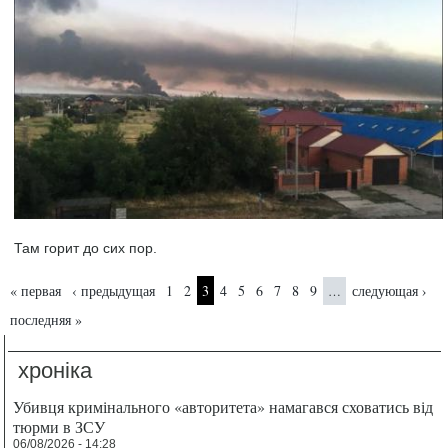
Там горит до сих пор.
Страницы
« первая
‹ предыдущая
1
2
3
4
5
6
7
8
9
следующая ›
…
последняя »
хроніка
Убивця кримінального «авторитета» намагався сховатись від
тюрми в ЗСУ
06/08/2026 - 14:28