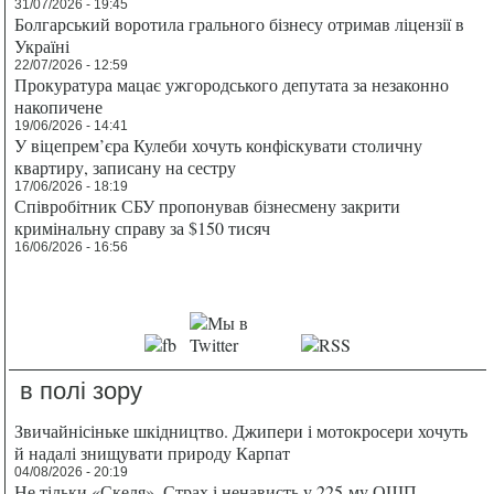
31/07/2026 - 19:45
Болгарський воротила грального бізнесу отримав ліцензії в
Україні
22/07/2026 - 12:59
Прокуратура мацає ужгородського депутата за незаконно
накопичене
19/06/2026 - 14:41
У віцепрем’єра Кулеби хочуть конфіскувати столичну
квартиру, записану на сестру
17/06/2026 - 18:19
Співробітник СБУ пропонував бізнесмену закрити
кримінальну справу за $150 тисяч
16/06/2026 - 16:56
в полі зору
Звичайнісіньке шкідництво. Джипери і мотокросери хочуть
й надалі знищувати природу Карпат
04/08/2026 - 20:19
Не тільки «Скеля». Страх і ненависть у 225-му ОШП