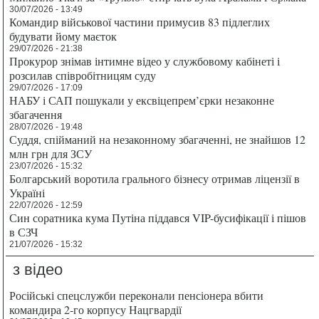
30/07/2026 - 13:49
Командир військової частини примусив 83 підлеглих
будувати йому маєток
29/07/2026 - 21:38
Прокурор знімав інтимне відео у службовому кабінеті і
розсилав співробітницям суду
29/07/2026 - 17:09
НАБУ і САП пошукали у ексвіцепрем’єрки незаконне
збагачення
28/07/2026 - 19:48
Суддя, спійманий на незаконному збагаченні, не знайшов 12
млн грн для ЗСУ
23/07/2026 - 15:32
Болгарський воротила грального бізнесу отримав ліцензії в
Україні
22/07/2026 - 12:59
Син соратника кума Путіна піддався VIP-бусифікації і пішов
в СЗЧ
21/07/2026 - 15:32
з відео
Російські спецслужби переконали пенсіонера вбити
командира 2-го корпусу Нацгвардії