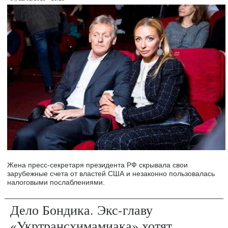
Жена пресс-секретаря президента РФ скрывала свои
зарубежные счета от властей США и незаконно пользовалась
налоговыми послаблениями.
Дело Бондика. Экс-главу
«Укртрансхимамиака» хотят