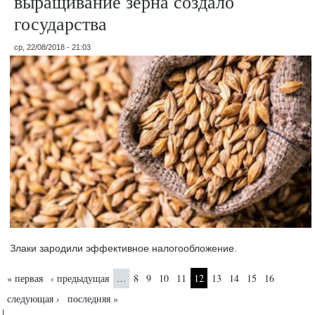
выращивание зерна создало
государства
ср, 22/08/2018 - 21:03
Злаки зародили эффективное налогообложение.
Страницы
« первая
‹ предыдущая
8
9
10
11
12
13
14
15
16
…
следующая ›
последняя »