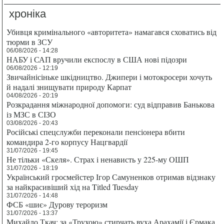
хроніка
Убивця кримінального «авторитета» намагався сховатись від
тюрми в ЗСУ
06/08/2026 - 14:28
НАБУ і САП вручили експослу в США нові підозри
06/08/2026 - 12:19
Звичайнісіньке шкідництво. Джипери і мотокросери хочуть
й надалі знищувати природу Карпат
04/08/2026 - 20:19
Розкрадання міжнародної допомоги: суд відправив Банькова
із МЗС в СІЗО
03/08/2026 - 20:43
Російські спецслужби переконали пенсіонера вбити
командира 2-го корпусу Нацгвардії
31/07/2026 - 19:45
Не тільки «Скеля». Страх і ненависть у 225-му ОШП
31/07/2026 - 18:19
Український гросмейстер Ігор Самуненков отримав відзнаку
за найкрасивіший хід на Titled Tuesday
31/07/2026 - 14:48
ФСБ «шиє» Дурову тероризм
31/07/2026 - 13:37
Михайло Ткач: за «Трухою» стирчать вуха Арахамії і Єрмака