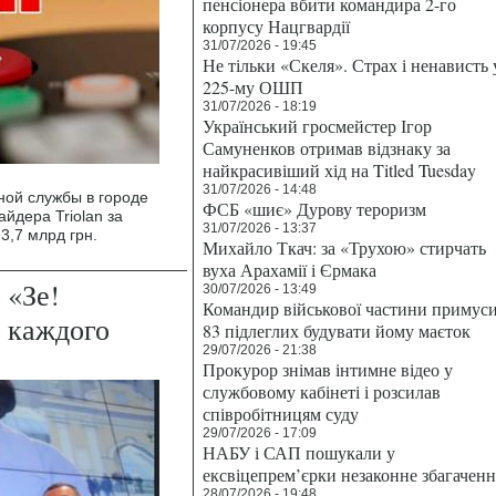
пенсіонера вбити командира 2-го
корпусу Нацгвардії
31/07/2026 - 19:45
Не тільки «Скеля». Страх і ненависть 
225-му ОШП
31/07/2026 - 18:19
Український гросмейстер Ігор
Самуненков отримав відзнаку за
найкрасивіший хід на Titled Tuesday
31/07/2026 - 14:48
ной службы в городе
ФСБ «шиє» Дурову тероризм
дера Triolan за
31/07/2026 - 13:37
3,7 млрд грн.
Михайло Ткач: за «Трухою» стирчать
вуха Арахамії і Єрмака
 «Зе!
30/07/2026 - 13:49
Командир військової частини примус
н каждого
83 підлеглих будувати йому маєток
29/07/2026 - 21:38
Прокурор знімав інтимне відео у
службовому кабінеті і розсилав
співробітницям суду
29/07/2026 - 17:09
НАБУ і САП пошукали у
ексвіцепрем’єрки незаконне збагаченн
28/07/2026 - 19:48