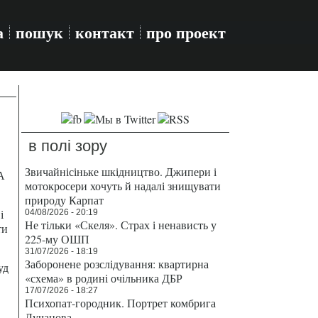
а
пошук
контакт
про проект
в полі зору
Звичайнісіньке шкідництво. Джипери і
А
мотокросери хочуть й надалі знищувати
природу Карпат
і
04/08/2026 - 20:19
Не тільки «Скеля». Страх і ненависть у
ти
225-му ОШП
31/07/2026 - 18:19
Заборонене розслідування: квартирна
уд
«схема» в родині очільника ДБР
17/07/2026 - 18:27
Психопат-городник. Портрет комбрига
Лучанова