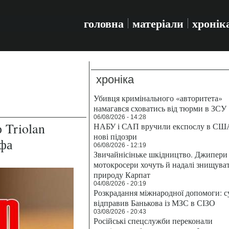
головна
матеріали
хронік
хроніка
Убивця кримінального «авторитета»
намагався сховатись від тюрми в ЗСУ
06/08/2026 - 14:28
 Triolan
НАБУ і САП вручили експослу в СШ
нові підозри
афа
06/08/2026 - 12:19
Звичайнісіньке шкідництво. Джипери 
мотокросери хочуть й надалі знищува
природу Карпат
04/08/2026 - 20:19
Розкрадання міжнародної допомоги: с
відправив Банькова із МЗС в СІЗО
03/08/2026 - 20:43
Російські спецслужби переконали