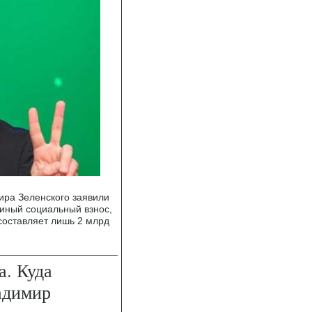
ира Зеленского заявили
диный социальный взнос,
составляет лишь 2 млрд
. Куда
адимир