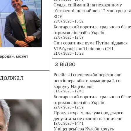
Суддя, спійманий на незаконному
збагаченні, не знайшов 12 млн грн для
ЗСУ
23/07/2026 - 15:32
Болгарський воротила грального бізн
отримав ліцензії в Україні
22/07/2026 - 12:59
Син соратника кума Путіна піддався
VIP-бусифікації і пішов в СЗЧ
21/07/2026 - 15:32
арода», может
з відео
Російські спецслужби переконали
адолжал
пенсіонера вбити командира 2-го
корпусу Нацгвардії
31/07/2026 - 19:45
Болгарський воротила грального бізн
отримав ліцензії в Україні
22/07/2026 - 12:59
Прокуратура мацає ужгородського
депутата за незаконно накопичене
19/06/2026 - 14:41
У віцепрем’єра Кулеби хочуть