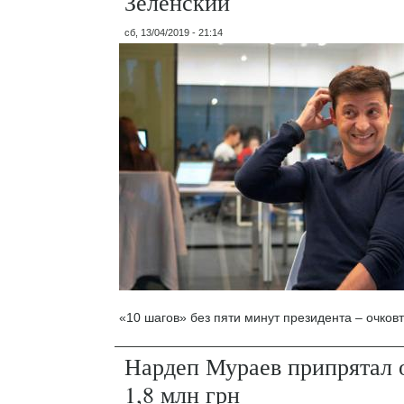
Зеленский
сб, 13/04/2019 - 21:14
«10 шагов» без пяти минут президента – очков
Нардеп Мураев припрятал 
1,8 млн грн