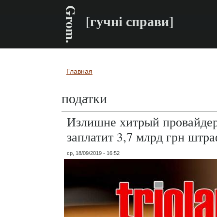
Grom.
[гучні справи]
Главная
Вы здесь
податки
Излишне хитрый провайдер
заплатит 3,7 млрд грн штр
ср, 18/09/2019 - 16:52