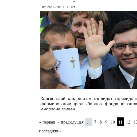
вт, 26/03/2019 - 16:03
Харьковский нардеп и экс-кандидат в президе
формировании предвыборного фонда не заплат
миллиона гривен.
Страницы
« первая
‹ предыдущая
7
8
9
10
11
12
1
…
последняя »