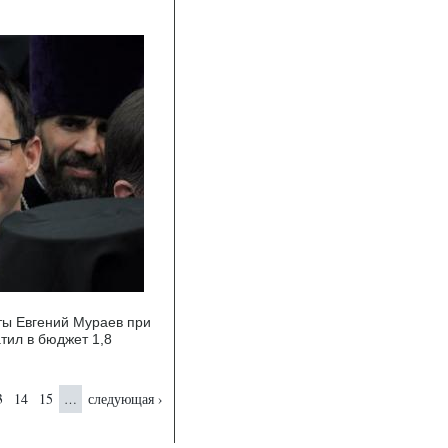
нты Евгений Мураев при
ил в бюджет 1,8
3
14
15
следующая ›
…