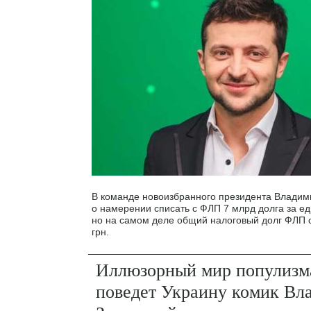
В команде новоизбранного президента Владим
о намерении списать с ФЛП 7 млрд долга за е
но на самом деле общий налоговый долг ФЛП 
грн.
Иллюзорный мир популизма
поведет Украину комик Вл