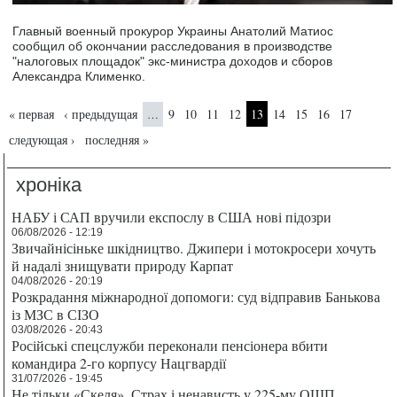
Главный военный прокурор Украины Анатолий Матиос
сообщил об окончании расследования в производстве
"налоговых площадок" экс-министра доходов и сборов
Александра Клименко.
Страницы
« первая
‹ предыдущая
9
10
11
12
13
14
15
16
17
…
следующая ›
последняя »
хроніка
НАБУ і САП вручили експослу в США нові підозри
06/08/2026 - 12:19
Звичайнісіньке шкідництво. Джипери і мотокросери хочуть
й надалі знищувати природу Карпат
04/08/2026 - 20:19
Розкрадання міжнародної допомоги: суд відправив Банькова
із МЗС в СІЗО
03/08/2026 - 20:43
Російські спецслужби переконали пенсіонера вбити
командира 2-го корпусу Нацгвардії
31/07/2026 - 19:45
Не тільки «Скеля». Страх і ненависть у 225-му ОШП