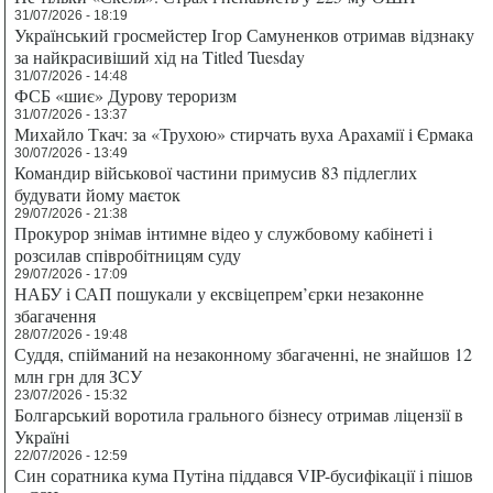
31/07/2026 - 18:19
Український гросмейстер Ігор Самуненков отримав відзнаку
за найкрасивіший хід на Titled Tuesday
31/07/2026 - 14:48
ФСБ «шиє» Дурову тероризм
31/07/2026 - 13:37
Михайло Ткач: за «Трухою» стирчать вуха Арахамії і Єрмака
30/07/2026 - 13:49
Командир військової частини примусив 83 підлеглих
будувати йому маєток
29/07/2026 - 21:38
Прокурор знімав інтимне відео у службовому кабінеті і
розсилав співробітницям суду
29/07/2026 - 17:09
НАБУ і САП пошукали у ексвіцепрем’єрки незаконне
збагачення
28/07/2026 - 19:48
Суддя, спійманий на незаконному збагаченні, не знайшов 12
млн грн для ЗСУ
23/07/2026 - 15:32
Болгарський воротила грального бізнесу отримав ліцензії в
Україні
22/07/2026 - 12:59
Син соратника кума Путіна піддався VIP-бусифікації і пішов