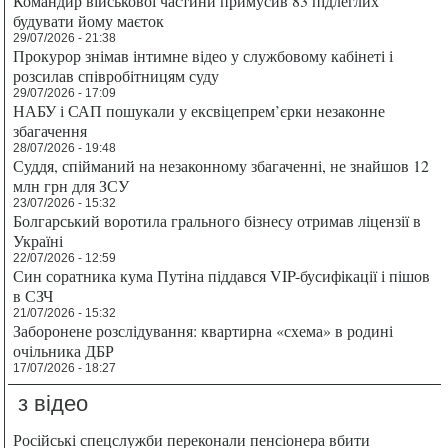
Командир військової частини примусив 83 підлеглих
будувати йому маєток
29/07/2026 - 21:38
Прокурор знімав інтимне відео у службовому кабінеті і
розсилав співробітницям суду
29/07/2026 - 17:09
НАБУ і САП пошукали у ексвіцепрем’єрки незаконне
збагачення
28/07/2026 - 19:48
Суддя, спійманий на незаконному збагаченні, не знайшов 12
млн грн для ЗСУ
23/07/2026 - 15:32
Болгарський воротила грального бізнесу отримав ліцензії в
Україні
22/07/2026 - 12:59
Син соратника кума Путіна піддався VIP-бусифікації і пішов
в СЗЧ
21/07/2026 - 15:32
Заборонене розслідування: квартирна «схема» в родині
очільника ДБР
17/07/2026 - 18:27
з відео
Російські спецслужби переконали пенсіонера вбити