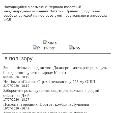
Находящийся в розыске Интерпола известный
международный мошенник Виталий Юрченко продолжает
вербовать людей на постсоветском пространстве в интересах
ФСБ.
в полі зору
Звичайнісіньке шкідництво. Джипери і мотокросери хочуть
й надалі знищувати природу Карпат
04/08/2026 - 20:19
Не тільки «Скеля». Страх і ненависть у 225-му ОШП
31/07/2026 - 18:19
Заборонене розслідування: квартирна «схема» в родині
очільника ДБР
17/07/2026 - 18:27
Психопат-городник. Портрет комбрига Лучанова
16/07/2026 - 16:42
Мільярдна гральна імперія громадянина Журила