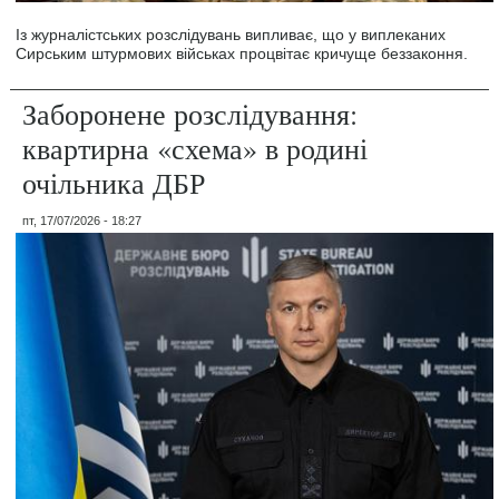
Із журналістських розслідувань випливає, що у виплеканих
Сирським штурмових військах процвітає кричуще беззаконня.
Заборонене розслідування:
квартирна «схема» в родині
очільника ДБР
пт, 17/07/2026 - 18:27