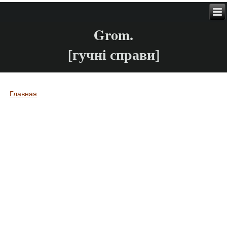
Grom.
[гучні справи]
Главная
Вы здесь