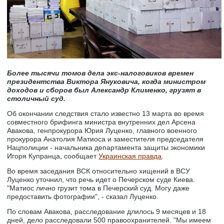
Более тысячи томов дела экс-налоговиков времен
президентства Виктора Януковича, когда министром
доходов и сборов был Александр Клименко, грузят в
столичный суд.
Об окончании следствия стало известно 13 марта во время
совместного брифинга министра внутренних дел Арсена
Авакова, генпрокурора Юрия Луценко, главного военного
прокурора Анатолия Матиоса и заместителя председателя
Нацполиции - начальника департамента защиты экономики
Игоря Купранца, сообщает
Украинская правда
.
Во время заседания ВСК относительно хищений в ВСУ
Луценко уточнил, что речь идет о Печерском суде Киева.
"Матиос лично грузит тома в Печерский суд. Могу даже
предоставить фотографии", - сказал Луценко.
По словам Авакова, расследование длилось 9 месяцев и 18
дней, дело расследовали 500 правоохранителей. "Мы имеем