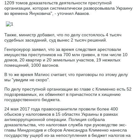
1209 томов доказательств деятельности преступной
организации, которая систематически разворовывала Украину
во времена Януковича", - уточнил Аваков.
Также, министр добавил, что по делу состоялось 4 тысяч
судебных заседаний, суд вынес 2 тысяч решений.
Генпрокурор заявил, что за время следствия арестовали
имущества преступников на 700 млн гривен, в том числе 10
домов, 20 квартир и 20 земельных участков, 19 нежилых
помещений, 1000 вагонов.
В то же время Матиос считает, что приговоры по этому делу
мы "увидим не скоро".
По делу преступной организации во главе с Клименко есть 52
подозреваемых, их обвиняют в причастности к хищению
государственного бюджета.
24 мая 2017 года правоохранители провели более 400
обысков у налоговиков в 15 областях Украины в рамках
антикоррупционной операции. Полиция собрала
доказательства, что налоговая служба при руководстве экс-
главы Миндоходив и сборов Александра Клименко нанесла
государству ущерб из-за непоступления в бюджет налогов на