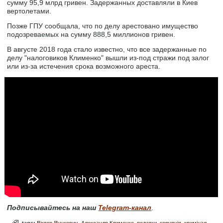
сумму 95,9 млрд гривен. Задержанных доставляли в Киев
вертолетами.
Позже ГПУ сообщала, что по делу арестовано имущество
подозреваемых на сумму 888,5 миллионов гривен.
В августе 2018 года стало известно, что все задержанные по
делу "налоговиков Клименко" вышли из-под стражи под залог
или из-за истечения срока возможного ареста.
Подписывайтесь на наш
Telegram-канал
.
tags:
Віктор Янукович
Александр Клименко
податки
корупція
кримінал