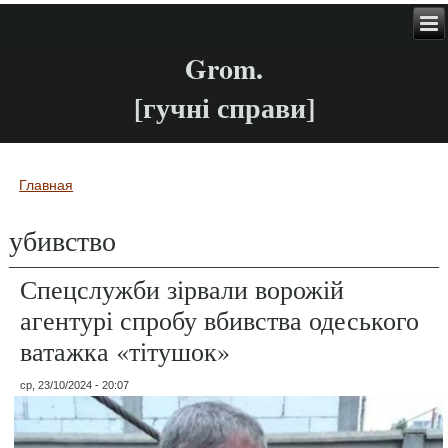
Grom.
[гучні справи]
Главная
Вы здесь
убивство
Спецслужби зірвали ворожій
агентурі спробу вбивства одеського
ватажка «тітушок»
ср, 23/10/2024 - 20:07