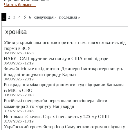
Читать больше...
Страницы
1
2
3
4
5
6
следующая ›
последняя »
хроніка
Убивця кримінального «авторитета» намагався сховатись від
тюрми в ЗСУ
06/08/2026 - 14:28
НАБУ і САП вручили експослу в США нові підозри
06/08/2026 - 12:19
Звичайнісіньке шкідництво. Джипери і мотокросери хочуть
й надалі знищувати природу Карпат
04/08/2026 - 20:19
Розкрадання міжнародної допомоги: суд відправив Банькова
із МЗС в СІЗО
03/08/2026 - 20:43
Російські спецслужби переконали пенсіонера вбити
командира 2-го корпусу Нацгвардії
31/07/2026 - 19:45
Не тільки «Скеля». Страх і ненависть у 225-му ОШП
31/07/2026 - 18:19
Український гросмейстер Ігор Самуненков отримав відзнаку