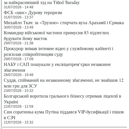
за найкрасивіший хід на Titled Tuesday
31/07/2026 - 14:48
ФСБ «шиє» Дурову тероризм
31/07/2026 - 13:37
Михайло Ткач: за «Трухою» стирчать вуха Арахамії і Єрмака
30/07/2026 - 13:49
Командир військової частини примусив 83 підлеглих
будувати йому маєток
29/07/2026 - 21:38
Прокурор знімав інтимне відео у службовому кабінеті і
розсилав співробітницям суду
29/07/2026 - 17:09
НАБУ і САП пошукали у ексвіцепрем’єрки незаконне
збагачення
28/07/2026 - 19:48
Суддя, спійманий на незаконному збагаченні, не знайшов 12
млн грн для ЗСУ
23/07/2026 - 15:32
Болгарський воротила грального бізнесу отримав ліцензії в
Україні
22/07/2026 - 12:59
Син соратника кума Путіна піддався VIP-бусифікації і пішов
в СЗЧ
21/07/2026 - 15:32