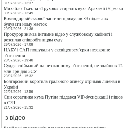
31/07/2026 - 13:37
Михайло Ткач: за «Трухою» стирчать вуха Арахамії і Єрмака
30/07/2026 - 13:49
Командир військової частини примусив 83 підлеглих
будувати йому маєток
29/07/2026 - 21:38
Прокурор знімав інтимне відео у службовому кабінеті і
розсилав співробітницям суду
29/07/2026 - 17:09
НАБУ і САП пошукали у ексвіцепрем’єрки незаконне
збагачення
28/07/2026 - 19:48
Суддя, спійманий на незаконному збагаченні, не знайшов 12
млн грн для ЗСУ
23/07/2026 - 15:32
Болгарський воротила грального бізнесу отримав ліцензії в
Україні
22/07/2026 - 12:59
Син соратника кума Путіна піддався VIP-бусифікації і пішов
в СЗЧ
21/07/2026 - 15:32
з відео
Російські спецслужби переконали пенсіонера вбити