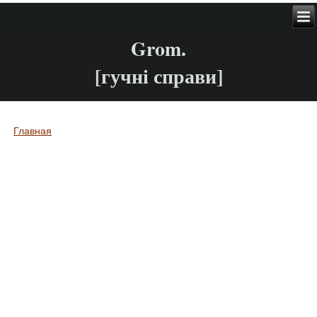
Grom.
[гучні справи]
Главная
Вы здесь