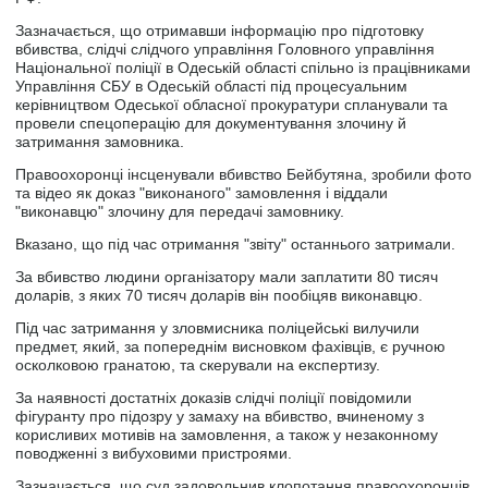
Зазначається, що отримавши інформацію про підготовку
вбивства, слідчі слідчого управління Головного управління
Національної поліції в Одеській області спільно із працівниками
Управління СБУ в Одеській області під процесуальним
керівництвом Одеської обласної прокуратури спланували та
провели спецоперацію для документування злочину й
затримання замовника.
Правоохоронці інсценували вбивство Бейбутяна, зробили фото
та відео як доказ "виконаного" замовлення і віддали
"виконавцю" злочину для передачі замовнику.
Вказано, що під час отримання "звіту" останнього затримали.
За вбивство людини організатору мали заплатити 80 тисяч
доларів, з яких 70 тисяч доларів він пообіцяв виконавцю.
Під час затримання у зловмисника поліцейські вилучили
предмет, який, за попереднім висновком фахівців, є ручною
осколковою гранатою, та скерували на експертизу.
За наявності достатніх доказів слідчі поліції повідомили
фігуранту про підозру у замаху на вбивство, вчиненому з
корисливих мотивів на замовлення, а також у незаконному
поводженні з вибуховими пристроями.
Зазначається, що суд задовольнив клопотання правоохоронців