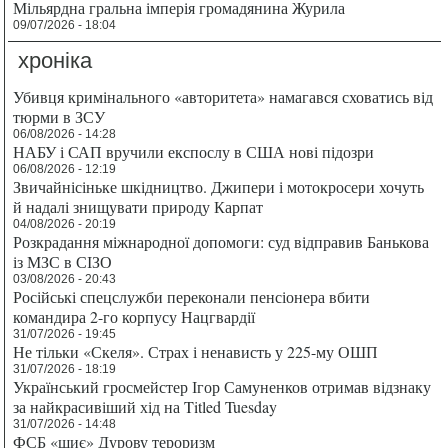
Мільярдна гральна імперія громадянина Журила
09/07/2026 - 18:04
хроніка
Убивця кримінального «авторитета» намагався сховатись від
тюрми в ЗСУ
06/08/2026 - 14:28
НАБУ і САП вручили експослу в США нові підозри
06/08/2026 - 12:19
Звичайнісіньке шкідництво. Джипери і мотокросери хочуть
й надалі знищувати природу Карпат
04/08/2026 - 20:19
Розкрадання міжнародної допомоги: суд відправив Банькова
із МЗС в СІЗО
03/08/2026 - 20:43
Російські спецслужби переконали пенсіонера вбити
командира 2-го корпусу Нацгвардії
31/07/2026 - 19:45
Не тільки «Скеля». Страх і ненависть у 225-му ОШП
31/07/2026 - 18:19
Український гросмейстер Ігор Самуненков отримав відзнаку
за найкрасивіший хід на Titled Tuesday
31/07/2026 - 14:48
ФСБ «шиє» Дурову тероризм