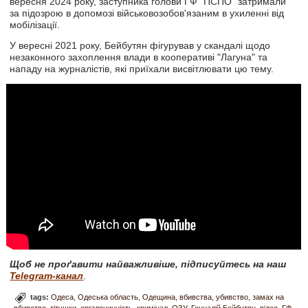
вересня 2024 року, заступника голови ГФ "ПСПО" затримали
за підозрою в допомозі військовозобов'язаним в ухиленні від
мобілізації.
У вересні 2021 року, Бейбутян фігурував у скандалі щодо
незаконного захоплення влади в кооперативі "Лагуна" та
нападу на журналістів, які приїхали висвітлювати цю тему.
Щоб не проґавити найважливіше, підписуйтесь на наш
Telegram-канал
.
tags:
Одеса
Одеська область
Одещина
вбивства
убивство
замах на