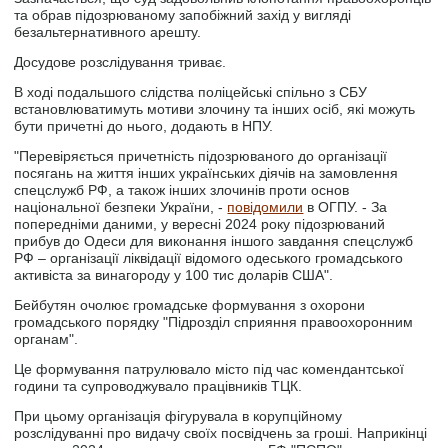
та обрав підозрюваному запобіжний захід у вигляді
безальтернативного арешту.
Досудове розслідування триває.
В ході подальшого слідства поліцейські спільно з СБУ
встановлюватимуть мотиви злочину та інших осіб, які можуть
бути причетні до нього, додають в НПУ.
"Перевіряється причетність підозрюваного до організації
посягань на життя інших українських діячів на замовлення
спецслужб РФ, а також інших злочинів проти основ
національної безпеки України, -
повідомили
в ОГПУ. - За
попередніми даними, у вересні 2024 року підозрюваний
прибув до Одеси для виконання іншого завдання спецслужб
РФ – організації ліквідації відомого одеського громадського
активіста за винагороду у 100 тис доларів США".
Бейбутян очолює громадське формування з охорони
громадського порядку "Підрозділ сприяння правоохоронним
органам".
Це формування патрулювало місто під час комендантської
години та супроводжувало працівників ТЦК.
При цьому організація фігурувала в корупційному
розслідуванні про видачу своїх посвідчень за гроші. Наприкінці