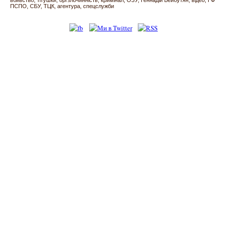
вбивство
тітушки
оргзлочинність
кримінал
ОЗУ
Геннадій Бейбутян
відео
ГФ
ПСПО
СБУ
ТЦК
агентура
спецслужби