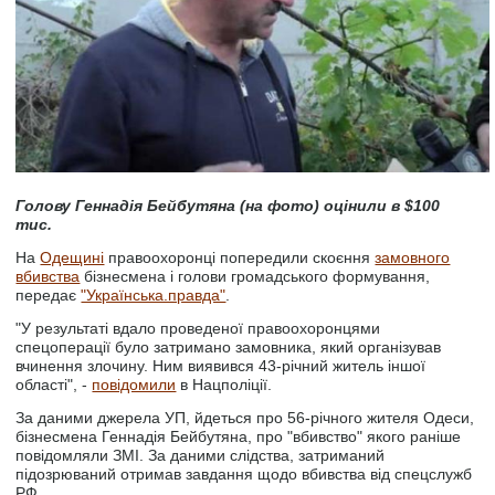
Голову Геннадія Бейбутяна
(на фото)
оцінили в $100
тис.
На
Одещині
правоохоронці попередили скоєння
замовного
вбивства
бізнесмена і голови громадського формування,
передає
"Українська.правда"
.
"У результаті вдало проведеної правоохоронцями
спецоперації було затримано замовника, який організував
вчинення злочину. Ним виявився 43-річний житель іншої
області", -
повідомили
в Нацполіції.
За даними джерела УП, йдеться про 56-річного жителя Одеси,
бізнесмена Геннадія Бейбутяна, про "вбивство" якого раніше
повідомляли ЗМІ. За даними слідства, затриманий
підозрюваний отримав завдання щодо вбивства від спецслужб
РФ.