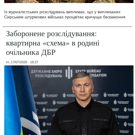
Із журналістських розслідувань випливає, що у виплеканих
Сирським штурмових військах процвітає кричуще беззаконня.
Заборонене розслідування:
квартирна «схема» в родині
очільника ДБР
пт, 17/07/2026 - 18:27