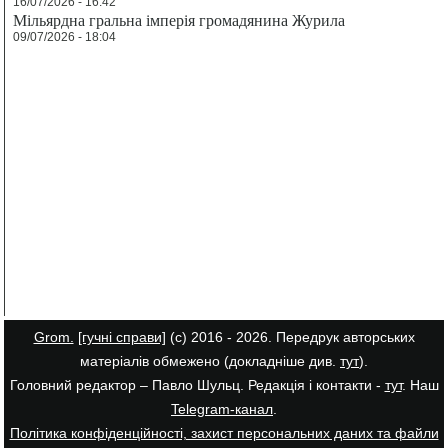
16/07/2026 - 16:42
Мільярдна гральна імперія громадянина Журила
09/07/2026 - 18:04
Grom.
[гучні справи]
(с) 2016 - 2026. Передрук авторських
матеріалів обмежено (докладніше див.
тут
).
Головний редактор – Павло Шульц. Редакція і контакти -
тут
. Наш
Telegram-канал
.
Політика конфіденційності, захист персональних даних та файли