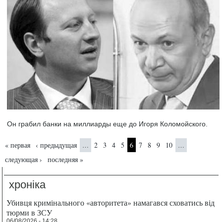
Он грабил банки на миллиарды еще до Игоря Коломойского.
Страницы
« первая
‹ предыдущая
2
3
4
5
6
7
8
9
10
…
…
следующая ›
последняя »
хроніка
Убивця кримінального «авторитета» намагався сховатись від
тюрми в ЗСУ
06/08/2026 - 14:28