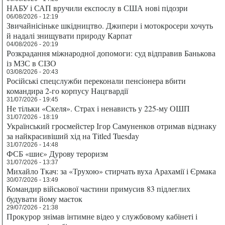
НАБУ і САП вручили експослу в США нові підозри
06/08/2026 - 12:19
Звичайнісіньке шкідництво. Джипери і мотокросери хочуть
й надалі знищувати природу Карпат
04/08/2026 - 20:19
Розкрадання міжнародної допомоги: суд відправив Банькова
із МЗС в СІЗО
03/08/2026 - 20:43
Російські спецслужби переконали пенсіонера вбити
командира 2-го корпусу Нацгвардії
31/07/2026 - 19:45
Не тільки «Скеля». Страх і ненависть у 225-му ОШП
31/07/2026 - 18:19
Український гросмейстер Ігор Самуненков отримав відзнаку
за найкрасивіший хід на Titled Tuesday
31/07/2026 - 14:48
ФСБ «шиє» Дурову тероризм
31/07/2026 - 13:37
Михайло Ткач: за «Трухою» стирчать вуха Арахамії і Єрмака
30/07/2026 - 13:49
Командир військової частини примусив 83 підлеглих
будувати йому маєток
29/07/2026 - 21:38
Прокурор знімав інтимне відео у службовому кабінеті і