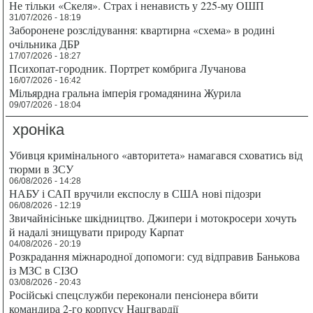
Не тільки «Скеля». Страх і ненависть у 225-му ОШП
31/07/2026 - 18:19
Заборонене розслідування: квартирна «схема» в родині
очільника ДБР
17/07/2026 - 18:27
Психопат-городник. Портрет комбрига Лучанова
16/07/2026 - 16:42
Мільярдна гральна імперія громадянина Журила
09/07/2026 - 18:04
хроніка
Убивця кримінального «авторитета» намагався сховатись від
тюрми в ЗСУ
06/08/2026 - 14:28
НАБУ і САП вручили експослу в США нові підозри
06/08/2026 - 12:19
Звичайнісіньке шкідництво. Джипери і мотокросери хочуть
й надалі знищувати природу Карпат
04/08/2026 - 20:19
Розкрадання міжнародної допомоги: суд відправив Банькова
із МЗС в СІЗО
03/08/2026 - 20:43
Російські спецслужби переконали пенсіонера вбити
командира 2-го корпусу Нацгвардії