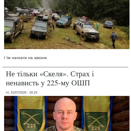
І їм начхати на закони.
Не тільки «Скеля». Страх і
ненависть у 225-му ОШП
пт, 31/07/2026 - 18:19