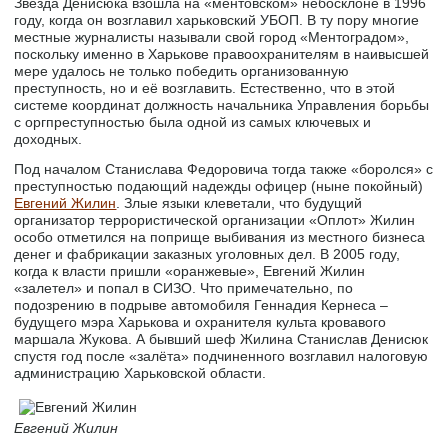
Звезда Денисюка взошла на «ментовском» небосклоне в 1996
году, когда он возглавил харьковский УБОП. В ту пору многие
местные журналисты называли свой город «Ментоградом»,
поскольку именно в Харькове правоохранителям в наивысшей
мере удалось не только победить организованную
преступность, но и её возглавить. Естественно, что в этой
системе координат должность начальника Управления борьбы
с оргпреступностью была одной из самых ключевых и
доходных.
Под началом Станислава Федоровича тогда также «боролся» с
преступностью подающий надежды офицер (ныне покойный)
Евгений Жилин
. Злые языки клеветали, что будущий
организатор террористической организации «Оплот» Жилин
особо отметился на поприще выбивания из местного бизнеса
денег и фабрикации заказных уголовных дел. В 2005 году,
когда к власти пришли «оранжевые», Евгений Жилин
«залетел» и попал в СИЗО. Что примечательно, по
подозрению в подрыве автомобиля Геннадия Кернеса –
будущего мэра Харькова и охранителя культа кровавого
маршала Жукова. А бывший шеф Жилина Станислав Денисюк
спустя год после «залёта» подчиненного возглавил налоговую
администрацию Харьковской области.
Евгений Жилин