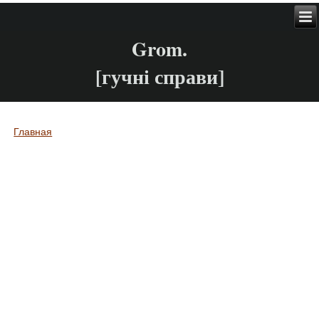
Grom.
[гучні справи]
Главная
Вы здесь