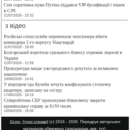
Син соратника кума Путіна піддався VIP-бусифікації і пішов
в СЗЧ
21/07/2026 - 15:32
з відео
Російські спецслужби переконали пенсіонера вбити
командира 2-го корпусу Нацгвардії
31/07/2026 - 19:45
Болгарський воротила грального бізнесу отримав ліцензії в
Україні
22/07/2026 - 12:59
Прокуратура мацає ужгородського депутата за незаконно
накопичене
19/06/2026 - 14:41
У віцепрем’єра Кулеби хочуть конфіскувати столичну
квартиру, записану на сестру
17/06/2026 - 18:19
Співробітник СБУ пропонував бізнесмену закрити
кримінальну справу за $150 тисяч
16/06/2026 - 16:56
Grom.
[гучні справи]
(с) 2016 - 2026. Передрук авторських
матеріалів обмежено (докладніше див.
тут
).