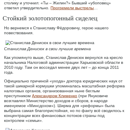
столику и уточнил: «Ты – Жилин?» Бывший «убоповец»
ответил утвердительно.
Прогремели выстрелы
…
Стойкий золотопогонный сиделец
Но вернемся к Станиславу Фёдоровичу, герою нашего
повествования.
Станислав Денисюк в свои лучшие времена
Как упомянуто выше, Станислав Денисюк вернулся на кресло
начальника Налоговой администрации Харьковской области в
2010 году. Там он восседал менее двух лет – до конца 2011
года.
Официально причиной «ухода» доктора юридических наук от
такой шикарной кормушки упоминалась масштабная реформа
налоговых органов, организованная ныне беглым
преступником
Александром Клименко
(при Януковиче
возглавлял Министерство доходов и сборов, в народе
именуемое «Минсдохом»). Ширма для «реформы» была
выбрана самая благопристойная, но по факту всё сводилось к
концентрации всех финансовых потоков страны под
контролем «семьи».