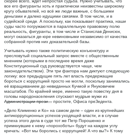
скорее всего, ждет непростая судьба. Нужно учитывать, что
все его фигуранты хоть и практически неизвестны широкому
кругу обывателей, но всё же люди важные, с большими
деньгами и далеко идущими связями. В том числе, и в
судейской среде. А поскольку, как показывает практика, наши
суды часто погружаются в параллельную правовому полю
реальность, фигуранты, в том числе и Станислав Денисюк,
могут оказаться де-юре невиновными независимо от качества
собранной против них доказательной базы.
Учитывать нужно также политическую конъюнктуру и
пресловутый социальный запрос вместе с общественным
мнением (которыми в последнее время даже
Конституционный суд руководствуется чаще, чем
законодательством). Эти три фактора нам диктуют следующую
логику: все предыдущие пять лет власть предержащие
бороться с коррупцией просто не могли, поскольку занимались
её взращиванием до невиданных Кучмой и Януковичем
масштабов. По крайней мере, именно такую повестку дня в
головы народонаселения спускают мудрые мужи из
Администрации прези…
простите, Офиса преЗедента.
«Дело Клименко и Ко» на самом деле – один из крупнейших
антикоррупционных успехов уходящей власти, и в случае
успеха этого дела в суде тот же Петр Порошенко и
примкнувшие к нему «порохоботы» будут на каждом углу
кричать: «Вот мы боролись с коррупцией! А что вы?» К тому