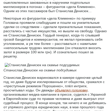
ошеломленных закованных в наручники подпольных
миллионеров в погонах – фигурантов «дела Клименко».
Одним из этих пассажиров был Станислав Денисюк…
Некоторые из фигурантов «дела Клименко» по примеру
Головача проявили слабодушие и пошли на унизительные
сделки со следствием – сделали признательные показания,
расстались с частью имущества, но вышли на свободу. Однако
не Станислав Денисюк. Гордый генерал, когда-то слывший
грозой бандитов и коммерсантов, не желал признавать себя
уголовником, а уж тем более – расставаться с нажитыми
«непосильным трудом» миллионами (он отказался вносить
залог в размере 100 млн грн). И сознательно пошел за
решетку.
Станислав Денисюк на скамье подсудимых
Станислав Денисюк мариновался в камере-одиночке целый
год, но даже будучи изолированным от общества, сражался с
«преступным режимом Порошенко», плёл интриги,
просчитывал ходы. Он дважды
объявлял голодовку
,
организовывал медиа-кампании в прессе, судился с Украиной
в Европейском суде по правам человека и даже выиграл этот
судебный процесс. В конце концов, так ничего и не добившись
от упрямого доктора юридических наук, в мае прошлого года