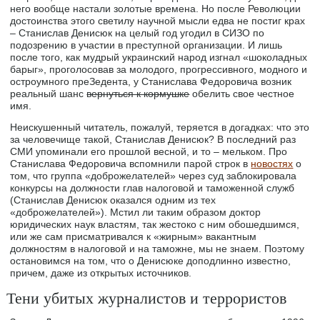
него вообще настали золотые времена. Но после Революции
достоинства этого светилу научной мысли едва не постиг крах
– Станислав Денисюк на целый год угодил в СИЗО по
подозрению в участии в преступной организации. И лишь
после того, как мудрый украинский народ изгнал «шоколадных
барыг», проголосовав за молодого, прогрессивного, модного и
остроумного преЗедента, у Станислава Федоровича возник
реальный шанс
вернуться к кормушке
обелить свое честное
имя.
Неискушенный читатель, пожалуй, теряется в догадках: что это
за человечище такой, Станислав Денисюк? В последний раз
СМИ упоминали его прошлой весной, и то – мельком. Про
Станислава Федоровича вспомнили парой строк в
новостях
о
том, что группа «доброжелателей» через суд заблокировала
конкурсы на должности глав налоговой и таможенной служб
(Станислав Денисюк оказался одним из тех
«доброжелателей»). Мстил ли таким образом доктор
юридических наук властям, так жестоко с ним обошедшимся,
или же сам присматривался к «жирным» вакантным
должностям в налоговой и на таможне, мы не знаем. Поэтому
остановимся на том, что о Денисюке доподлинно известно,
причем, даже из открытых источников.
Тени убитых журналистов и террористов