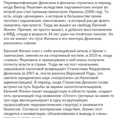
Переквалификация Денисюка в фискалы случилась в период,
когда Виктор Янукович вследствие парламентских интриг во
второй раз стал премьер-министром Украины (2006 год). То
есть, когда «донецкие», к которым в большинстве своем
тяготеют харьковские «ментовские», в который раз де-факто
оказались при власти. Тогда же вышел на свободу Евгений
Жилин. Причем, не просто вышел, а добился восстановления
в МВД, откуда в возрасте 34 лет ушел на почётную пенсию. Но
это не значит, что пути Жилина и его ментора Денисюка
разошлись совсем.
Евгений Жилин снял с себя милицейский китель и брюки с
лампасами, сменив их на спортивный костюм, в 2010-м, когда
«семья» Януковича и примкнувшие к ней кланы получили
полноту власти в стране. Тогда же на пост начальника
харьковской налоговой возвращают Станислава Фёдоровича
Денисюка (в 2007-м, после разгона Верховной Рады, это
светило юридических наук «попросили» из Налоговой
администрации). В период, когда Станислав Денисюк снова
вступил на путь борьбы за карман налогоплательщиков,
Евгений Жилин пишет кандидатскую в области права, создает
сеть организаций под названием «Оплот» (которые за какие-то
три года эволюционируют в одну из крупнейших
пророссийских террористических структур) и занимается
бизнесом. Согласно материалам следствия, бизнес этот
сводился к конвертации, обналичиванию и выводу в «тень»
огромных сумм денег.