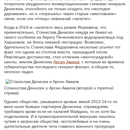
попросили умудренного конвертационными схемами генерала
Денисюка, способного не только осадить это «молодое
дарование», но и «порешать» через старые «ментовские»
связи, если эта «птица» невзначай «залетит».
Когда в 2014-м «залетел» весь режим Януковича, что
примечательно, Станислав Денисюк никуда не бежал из
своего особняка на берегу Печенежского водохранилища под
Харьковом, не боясь никакой люстрации. Возможно,
бдительность Станислава Фёдоровича несколько усыпил тот
факт, что одним из столпов власти, пришедшей после
Революции достоинства, стал отличник «ментоградской»
школы, земляк Денисюка
Арсен Аваков
, с которым во времена
губернаторства последнего генерал-фискал, в общем-то,
неплохо ладил.
Станислав Денисюк и Арсен Аваков (второй и третий
справа)
Однако общество, умывшееся кровью зимой 2013-14-го по
вине ныне бывших партнеров Денисюка, справедливо
требовало крови если не палачей Майдана, то их хотя бы
подельников. И в правоохранительной верхушке нашлись
чуткие к запросам общества, честолюбивые и не очень
щепетильные деятели типа главного военного прокурора