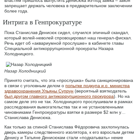
властям пришлось выпустить Денисюка из-под замка – закон
запрещает держать человека в предварительном заключении
более года.
Интрига в Генпрокуратуре
Пока Станислав Денисюк сидел, случился эпичный скандал,
который волей-неволей спровоцировал наш генерал-фискал.
Речь идет об «аквариумной прослушке» в кабинете главы
Специальной антикоррупционной прокураты Назара
Холодницкого.
Назар Холодницкий
Принято считать, что эта «прослушка» была санкционирована
в связи с уголовным делом о
попытке подкупа и.о. министра
здравоохранения Ульяны Супрун
(вероятный взяткодатель
был другом главного антикоррупционного прокурора
). Но на
самом деле это не так. Холодницкого прослушивали в рамках
расследования вымогательства так и не установленными
чиновниками Генпрокуратуры взятки в размере $2 млн у…
Станислава Денисюка.
Как только за спиной Станислава Фёдоровича захлопнулась
дверь камеры следственного изолятора, к его взрослым детям
Денису и Татьяне Денисюкам стали «подкатывать» некие