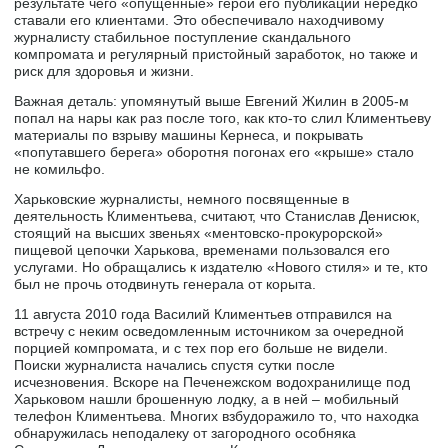
результате чего «опущенные» герои его публикаций нередко
ставали его клиентами. Это обеспечивало находчивому
журналисту стабильное поступление скандального
компромата и регулярный пристойный заработок, но также и
риск для здоровья и жизни.
Важная деталь: упомянутый выше Евгений Жилин в 2005-м
попал на нары как раз после того, как кто-то слил Климентьеву
материалы по взрыву машины Кернеса, и покрывать
«попутавшего берега» оборотня погонах его «крыше» стало
не комильфо.
Харьковские журналисты, немного посвященные в
деятельность Климентьева, считают, что Станислав Денисюк,
стоящий на высших звеньях «ментовско-прокурорской»
пищевой цепочки Харькова, временами пользовался его
услугами. Но обращались к издателю «Нового стиля» и те, кто
был не прочь отодвинуть генерала от корыта.
11 августа 2010 года Василий Климентьев отправился на
встречу с неким осведомленным источником за очередной
порцией компромата, и с тех пор его больше не видели.
Поиски журналиста начались спустя сутки после
исчезновения. Вскоре на Печенежском водохранилище под
Харьковом нашли брошенную лодку, а в ней – мобильный
телефон Климентьева. Многих взбудоражило то, что находка
обнаружилась неподалеку от загородного особняка