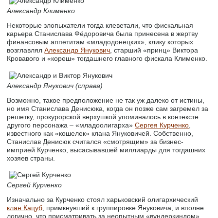
Александр Клименко
Некоторые злопыхатели тогда клеветали, что фискальная
карьера Станислава Фёдоровича была принесена в жертву
финансовым аппетитам «младодонецких», клику которых
возглавлял
Александр Янукович
, старший «принц» Виктора
Кровавого и «кореш» тогдашнего главного фискала Клименко.
Александр Янукович (справа)
Возможно, такое предположение не так уж далеко от истины,
но имя Станислава Денисюка, когда он позже сам загремел за
решетку, прокурорской верхушкой упоминалось в контексте
другого персонажа – «младоолигарха»
Сергея Курченко
,
известного как «кошелек» клана Януковичей. Собственно,
Станислав Денисюк считался «смотрящим» за бизнес-
имприей Курченко, высасывавшей миллиарды для тогдашних
хозяев страны.
Сергей Курченко
Изначально за Курченко стоял харьковский олигархический
клан Кацуб
, примкнувший к группировке Януковича, и вполне
логично, что присматривать за неопытным «вундеркиндом»