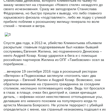
Станислава Денисюка, которого Климентьев по чьему-то
заказу чихвостил на страницах «Нового стиля» незадолго до
своего исчезновения. Сразу же заподозрили Станислава
Фёдоровича, но быстро пришли к выводу, что либо главного
харьковского фискала «подставляют», либо же лодку с уликой
прибило поближе к роскошному жилищу генерала по воле
стихий – течения и ветра.
Спустя два года, в 2012-м, убийство Климентьева объявили
раскрытым: главным подозреваемым был назван бывший
сослуживец Евгения Жилина, экс-подчиненного Денисюка –
некто Андрей Козар. Козар ударился в бега и с помощью
российских партнеров Жилина из ОПГ «Тамбовские» осел за
поребриком…
…вечером 19 сентября 2016 года в роскошный ресторан
«Ветерок» в Подмосковье заглянули «погонять чаи» два
украинца – Евгений Жилин и Андрей Козар. Возможно, они
обратили внимание на странного гражданина за соседним
столиком, неспешно потягивающего кофе. Ведь тот бросался
в глаза: в плаще, очках без диоптрий и, самая кричащая
деталь, – кофеман носил неестественно оттопыренные усы,
делавшие его немного похожим на популярного когда-то
артиста Михаила Боярского. Не успели террорист с убийцей
определиться с меню, как странный незнакомец подошел к их