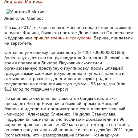
Анатолия Матиоса
.
Анатолий Матиос
И в мае 2017-го, через девять месяцев после скоропостижной
кончины Жилина, бывшего протеже Денисюка, за Станиславом
Фёдоровичем
пришли военные прокуроры
. Вернее, прилетели
на вертолете.
Согласно уголовному производству №42017000000001656,
более двух десятков экс-руководителей налоговой службы во
время правления Виктора Януковича сколотили
организованную преступную группировку, промышлявшей
грандиозными схемами по уклонению от уплаты налогов и
отмыванию «грязных» денег и «нагревшую» родное
государство на астрономическую сумму – 96 млрд грн (или
$12 млрд по тогдашнему курсу).
По мнению следствия, во главе этой банды стояли экс-
президент Виктор Янукович и бывший премьер Николай
Азаров, а идеологом-организатором схем являлся главный
«минсдох» Александр Клименко. На долю Станислава
Фёдоровича, как изначально посчитали дознаватели, из 96
«ярдов» пришлось «лишь» 300 млн грн, на которые он якобы
наложил лапу за короткий период с июля по декабрь 2011 года
(согласитесь, что «разворовавшие страну» «свинарчуки»