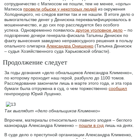
сотрудничество с Матиосом не пошли, тем не менее, «орлы»
Матиоса
провели обыски у некоторых людей
из окружения
Холодницкого, но следов взятки так и не нашли. В итоге дело о
вымогательстве денег у Денисюка переквалифицировалось в
мошенничество, и до сих пор расследуется без особого
успеха. Одновременно появилось
другое уголовное дело
– по
подозрению дочери генерала-фискала Татьяны Денисюк по
факту вынесения заведомо неправосудного решения в пользу
опального олигарха
Александра Онищенко
(Татьяна Денисюк
– судья Хозяйственного суда Харьковской области).
Продолжение следует
За годы дознания «дело обнальщиков Александра Клименко»,
по которому проходит наш герой, разбухло до 1100 томов.
Расследование закончили лишь в марте этого года, и эта гора
бумаги была отгружена в суд, о чем торжественно
сообщил
генпрокурор Юрий Луценко.
Так выглядит «дело обнальщиков Клименко»
Впрочем, материалы относительно главного злодея – беглого
казнокрада Александра Клименко –
пошли в суд
лишь на днях.
В суде дело о преступной организации Александра Клименко,