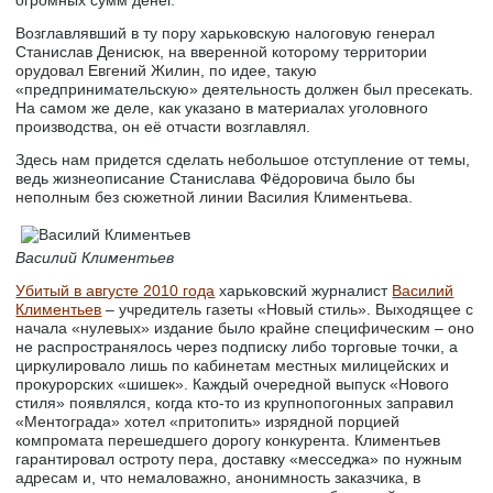
Возглавлявший в ту пору харьковскую налоговую генерал
Станислав Денисюк, на вверенной которому территории
орудовал Евгений Жилин, по идее, такую
«предпринимательскую» деятельность должен был пресекать.
На самом же деле, как указано в материалах уголовного
производства, он её отчасти возглавлял.
Здесь нам придется сделать небольшое отступление от темы,
ведь жизнеописание Станислава Фёдоровича было бы
неполным без сюжетной линии Василия Климентьева.
Василий Климентьев
Убитый в августе 2010 года
харьковский журналист
Василий
Климентьев
– учредитель газеты «Новый стиль». Выходящее с
начала «нулевых» издание было крайне специфическим – оно
не распространялось через подписку либо торговые точки, а
циркулировало лишь по кабинетам местных милицейских и
прокурорских «шишек». Каждый очередной выпуск «Нового
стиля» появлялся, когда кто-то из крупнопогонных заправил
«Ментограда» хотел «притопить» изрядной порцией
компромата перешедшего дорогу конкурента. Климентьев
гарантировал остроту пера, доставку «месседжа» по нужным
адресам и, что немаловажно, анонимность заказчика, в