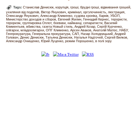
Tags:
Станислав Денисюк
корупція
гроші
брудні гроші
відмивання грошей
ухиляння від податків
Віктор Янукович
кримінал
оргзлочинність
люстрация
Олександр Янукович
Александр Клименко
судова хроніка
Харків
УБОП
Министерство доходов и сборов
Евгений Жилин
Геннадий Кернес
терористи
тероризм
группировка Оплот
боевики
найманці
сепаратисти
Василий
Климентьев
вбивства
газета Новый стиль
Андрей Козар
Сергій Курченко
олігархи
младоолигархи
ОПГ Клименко
Арсен Аваков
Анатолій Матіос
НАБУ
Генпрокуратура
Генеральна прокуратура
САП
Назар Холодницький
Андрей
Головач
Денис Денисюк
Татьяна Денисюк
Наталья Надточей
Сергей Вилков
Александр Онищенко
Юрий Луценко
режим Порошенко
в полі зору