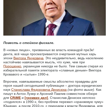
Повесть о стойком фискале.
В «новых лицах», призванных во власть командой преЗе!
дента, всё чаще просматриваются очертания мутных харь
эпохи
Виктора Януковича
. Это неудивительно, ведь населению
настойчиво навязывается мысль, что хуже, чем при
Порошенко
, украинцам никогда не было. Тем самым стирая из
избирательной памяти электората «славные деньки» Виктора
Кровавого и «сытые» 1990-е.
Впрочем, навязываемые смыслы абсолютно правдивы для
героя нашей сегодняшней публикации – доктора юридических
наук
Станислава Федоровича Денисюка
(на фото выше)
. Как
пишут в Антон Лузер и Арсений Павлив совместном обзоре
для
CRiME
и
[громких дел]
, Станислав Денисюк неплохо
«поднялся» в 1990-х, без проблем пережил «оранжевую чуму»
Ющенко, а после 2010-го, с приходом к власти Януковича, для