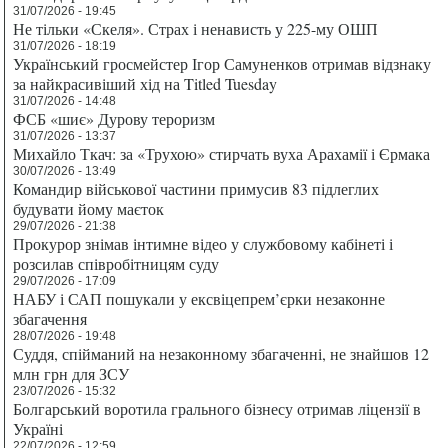
31/07/2026 - 19:45
Не тільки «Скеля». Страх і ненависть у 225-му ОШП
31/07/2026 - 18:19
Український гросмейстер Ігор Самуненков отримав відзнаку
за найкрасивіший хід на Titled Tuesday
31/07/2026 - 14:48
ФСБ «шиє» Дурову тероризм
31/07/2026 - 13:37
Михайло Ткач: за «Трухою» стирчать вуха Арахамії і Єрмака
30/07/2026 - 13:49
Командир військової частини примусив 83 підлеглих
будувати йому маєток
29/07/2026 - 21:38
Прокурор знімав інтимне відео у службовому кабінеті і
розсилав співробітницям суду
29/07/2026 - 17:09
НАБУ і САП пошукали у ексвіцепрем’єрки незаконне
збагачення
28/07/2026 - 19:48
Суддя, спійманий на незаконному збагаченні, не знайшов 12
млн грн для ЗСУ
23/07/2026 - 15:32
Болгарський воротила грального бізнесу отримав ліцензії в
Україні
22/07/2026 - 12:59