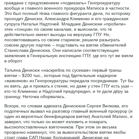
граждане с предложением «подмазать» Генпрокуратуру
вообще и главного военного прокурора Матиоса в частности.
Это был полный тёзка главного фигуранта дела, по которому
проходит Денисюк, Александра Клименко и его гражданская
супруга Наталья Надточей. Младшие Денисюки «пробили»
этих «гонцов» по своим каналам, и выяснили, что те
действительно имеют выходы на верхушку ГПУ. Но,
посоветовавшись со своим стариком, решили разыграть
совсем другую партию – подставить на взятке обвинителей
Станислава Денисюка. Они написали соответствующее
заявление в Генеральную инспекцию ГПУ, где его тут же взяли
в оборот.
Татьяна Денисюк «наскребла по сусекам» первый транш
взятки – $200 тыс., которые под бдительным надзором
«важняков» из Генпрокуратуры передала посредникам. Тут бы
их взять, да и прижать к стенке, но даже у стен ГПУ есть уши –
кто-то Клименко и Надточей предупредил, и те дали дёру за
границу. Ниточка оборвалась.
Вскоре, по словам адвоката Денисюков Сергея Вилкова, его
подопечных вызвал на разговор главный военный прокурор (и
один из вероятных бенефициаров взятки) Анатолий Матиос, и
заверил, что только он может изловить и покарать
высокопоставленных взяточников. При этом он весьма
прозрачно намекнул, что за вымогательством взятки якобы
стоит глава САП Назар Холодницкий. Денисюки на