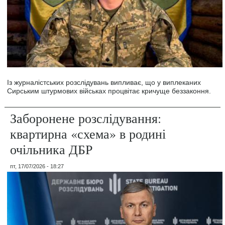
Із журналістських розслідувань випливає, що у виплеканих
Сирським штурмових військах процвітає кричуще беззаконня.
Заборонене розслідування:
квартирна «схема» в родині
очільника ДБР
пт, 17/07/2026 - 18:27