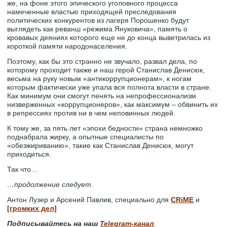
же, на фоне этого эпического уголовного процесса
намеченные властью приходящей преследования
политических конкурентов из лагеря Порошенко будут
выглядеть как реванш «режима Януковича», память о
кровавых деяниях которого еще не до конца выветрилась из
короткой памяти народонаселения.
Поэтому, как бы это странно не звучало, развал дела, по
которому проходит также и наш герой Станислав Денисюк,
весьма на руку новым «антикоррупционерам», к ногам
которым фактически уже упала вся полнота власти в стране.
Как минимум они смогут пенять на непрофессионализм
низверженных «коррупционеров», как максимум – обвинить их
в репрессиях против ни в чем неповинных людей.
К тому же, за пять лет «эпохи бедности» страна немножко
поднабрала жирку, а опытные специалисты по
«обезжириванию», такие как Станислав Денисюк, могут
приходиться.
Так что…
…продолжение следует.
Антон Лузер и Арсений Павлив, специально для
CRiME
и
[громких дел]
Подписывайтесь на наш
Telegram-канал
.