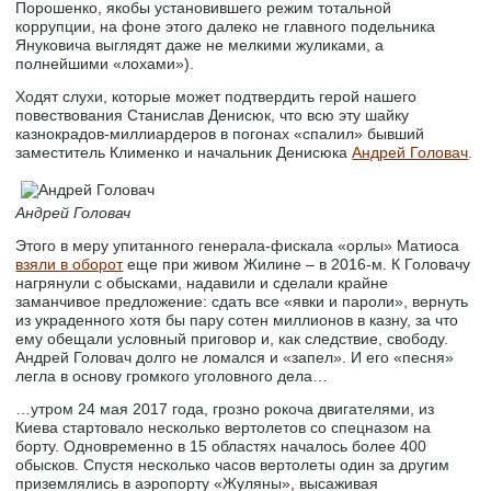
Порошенко, якобы установившего режим тотальной
коррупции, на фоне этого далеко не главного подельника
Януковича выглядят даже не мелкими жуликами, а
полнейшими «лохами»).
Ходят слухи, которые может подтвердить герой нашего
повествования Станислав Денисюк, что всю эту шайку
казнокрадов-миллиардеров в погонах «спалил» бывший
заместитель Клименко и начальник Денисюка
Андрей Головач
.
Андрей Головач
Этого в меру упитанного генерала-фискала «орлы» Матиоса
взяли в оборот
еще при живом Жилине – в 2016-м. К Головачу
нагрянули с обысками, надавили и сделали крайне
заманчивое предложение: сдать все «явки и пароли», вернуть
из украденного хотя бы пару сотен миллионов в казну, за что
ему обещали условный приговор и, как следствие, свободу.
Андрей Головач долго не ломался и «запел». И его «песня»
легла в основу громкого уголовного дела…
…утром 24 мая 2017 года, грозно рокоча двигателями, из
Киева стартовало несколько вертолетов со спецназом на
борту. Одновременно в 15 областях началось более 400
обысков. Спустя несколько часов вертолеты один за другим
приземлялись в аэропорту «Жуляны», высаживая