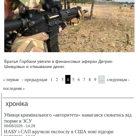
Братья Горбани увязли в финансовых аферах Дегрик-
Шевцовых и отмывании денег.
Страницы
« первая
‹ предыдущая
1
2
3
4
5
6
7
8
9
следующая ›
…
последняя »
хроніка
Убивця кримінального «авторитета» намагався сховатись від
тюрми в ЗСУ
06/08/2026 - 14:28
НАБУ і САП вручили експослу в США нові підозри