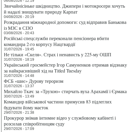
06/08/2026 - 12:19
Звичайнісіньке шкідництво. Джипери і мотокросери хочуть
й надалі знищувати природу Карпат
04/08/2026 - 20:19
Розкрадання міжнародної допомоги: суд відправив Банькова
із МЗС в СІЗО
03/08/2026 - 20:43
Російські спецслужби переконали пенсіонера вбити
командира 2-го корпусу Нацгвардії
31/07/2026 - 19:45
Не тільки «Скеля». Страх і ненависть у 225-му ОШП
31/07/2026 - 18:19
Український гросмейстер Ігор Самуненков отримав відзнаку
за найкрасивіший хід на Titled Tuesday
31/07/2026 - 14:48
ФСБ «шиє» Дурову тероризм
31/07/2026 - 13:37
Михайло Ткач: за «Трухою» стирчать вуха Арахамії і Єрмака
30/07/2026 - 13:49
Командир військової частини примусив 83 підлеглих
будувати йому маєток
29/07/2026 - 21:38
Прокурор знімав інтимне відео у службовому кабінеті і
розсилав співробітницям суду
29/07/2026 - 17:09