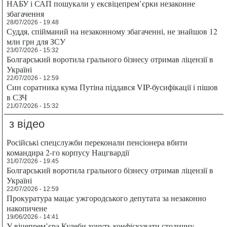
НАБУ і САП пошукали у ексвіцепрем’єрки незаконне
збагачення
28/07/2026 - 19:48
Суддя, спійманий на незаконному збагаченні, не знайшов 12
млн грн для ЗСУ
23/07/2026 - 15:32
Болгарський воротила грального бізнесу отримав ліцензії в
Україні
22/07/2026 - 12:59
Син соратника кума Путіна піддався VIP-бусифікації і пішов
в СЗЧ
21/07/2026 - 15:32
з відео
Російські спецслужби переконали пенсіонера вбити
командира 2-го корпусу Нацгвардії
31/07/2026 - 19:45
Болгарський воротила грального бізнесу отримав ліцензії в
Україні
22/07/2026 - 12:59
Прокуратура мацає ужгородського депутата за незаконно
накопичене
19/06/2026 - 14:41
У віцепрем’єра Кулеби хочуть конфіскувати столичну