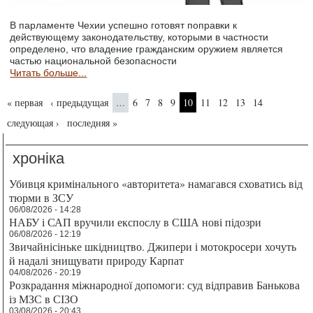
В парламенте Чехии успешно готовят поправки к
действующему законодательству, которыми в частности
определено, что владение гражданским оружием является
частью национальной безопасности
Читать больше...
Страницы
« первая
‹ предыдущая
6
7
8
9
10
11
12
13
14
…
следующая ›
последняя »
хроніка
Убивця кримінального «авторитета» намагався сховатись від
тюрми в ЗСУ
06/08/2026 - 14:28
НАБУ і САП вручили експослу в США нові підозри
06/08/2026 - 12:19
Звичайнісіньке шкідництво. Джипери і мотокросери хочуть
й надалі знищувати природу Карпат
04/08/2026 - 20:19
Розкрадання міжнародної допомоги: суд відправив Банькова
із МЗС в СІЗО
03/08/2026 - 20:43