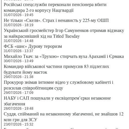
Російські спецслужби переконали пенсіонера вбити
командира 2-го корпусу Нацгвардії
31/07/2026 - 19:45
Не тільки «Скеля». Страх і ненависть у 225-му ОШП
31/07/2026 - 18:19
Український гросмейстер Ігор Самуненков отримав відзнаку
за найкрасивіший хід на Titled Tuesday
31/07/2026 - 14:48
ФСБ «шиє» Дурову тероризм
31/07/2026 - 13:37
Михайло Ткач: за «Трухою» стирчать вуха Арахамії і Єрмака
30/07/2026 - 13:49
Командир військової частини примусив 83 підлеглих
будувати йому маєток
29/07/2026 - 21:38
Прокурор знімав інтимне відео у службовому кабінеті і
розсилав співробітницям суду
29/07/2026 - 17:09
НАБУ і САП пошукали у ексвіцепрем’єрки незаконне
збагачення
28/07/2026 - 19:48
Суддя, спійманий на незаконному збагаченні, не знайшов 12
млн грн для ЗСУ
23/07/2026 - 15:32