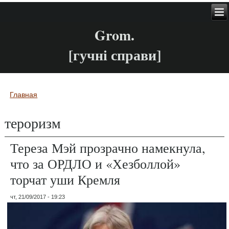
Grom.
[гучні справи]
Главная
Вы здесь
тероризм
Тереза Мэй прозрачно намекнула,
что за ОРДЛО и «Хезболлой»
торчат уши Кремля
чт, 21/09/2017 - 19:23