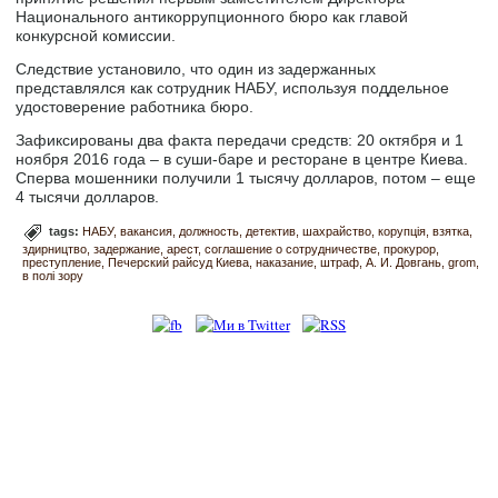
Национального антикоррупционного бюро как главой
конкурсной комиссии.
Следствие установило, что один из задержанных
представлялся как сотрудник НАБУ, используя поддельное
удостоверение работника бюро.
Зафиксированы два факта передачи средств: 20 октября и 1
ноября 2016 года – в суши-баре и ресторане в центре Киева.
Сперва мошенники получили 1 тысячу долларов, потом – еще
4 тысячи долларов.
tags:
НАБУ
вакансия
должность
детектив
шахрайство
корупція
взятка
здирництво
задержание
арест
соглашение о сотрудничестве
прокурор
преступление
Печерский райсуд Киева
наказание
штраф
А. И. Довгань
grom
в полі зору