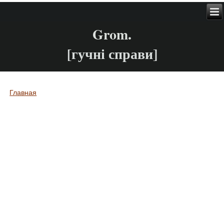
Grom.
[гучні справи]
Главная
Вы здесь