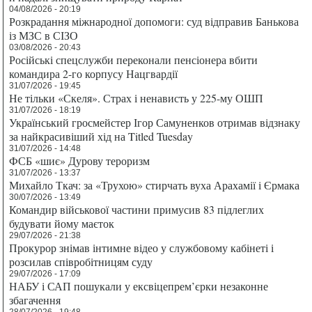
04/08/2026 - 20:19
Розкрадання міжнародної допомоги: суд відправив Банькова
із МЗС в СІЗО
03/08/2026 - 20:43
Російські спецслужби переконали пенсіонера вбити
командира 2-го корпусу Нацгвардії
31/07/2026 - 19:45
Не тільки «Скеля». Страх і ненависть у 225-му ОШП
31/07/2026 - 18:19
Український гросмейстер Ігор Самуненков отримав відзнаку
за найкрасивіший хід на Titled Tuesday
31/07/2026 - 14:48
ФСБ «шиє» Дурову тероризм
31/07/2026 - 13:37
Михайло Ткач: за «Трухою» стирчать вуха Арахамії і Єрмака
30/07/2026 - 13:49
Командир військової частини примусив 83 підлеглих
будувати йому маєток
29/07/2026 - 21:38
Прокурор знімав інтимне відео у службовому кабінеті і
розсилав співробітницям суду
29/07/2026 - 17:09
НАБУ і САП пошукали у ексвіцепрем’єрки незаконне
збагачення
28/07/2026 - 19:48