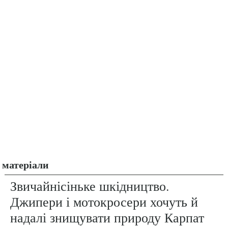
матеріали
Звичайнісіньке шкідництво.
Джипери і мотокросери хочуть й
надалі знищувати природу Карпат