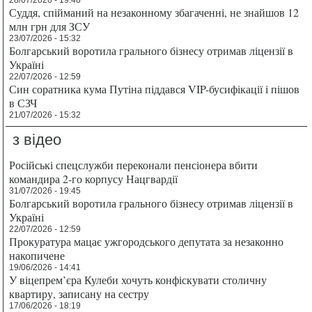
Суддя, спійманий на незаконному збагаченні, не знайшов 12
млн грн для ЗСУ
23/07/2026 - 15:32
Болгарський воротила грального бізнесу отримав ліцензії в
Україні
22/07/2026 - 12:59
Син соратника кума Путіна піддався VIP-бусифікації і пішов
в СЗЧ
21/07/2026 - 15:32
з відео
Російські спецслужби переконали пенсіонера вбити
командира 2-го корпусу Нацгвардії
31/07/2026 - 19:45
Болгарський воротила грального бізнесу отримав ліцензії в
Україні
22/07/2026 - 12:59
Прокуратура мацає ужгородського депутата за незаконно
накопичене
19/06/2026 - 14:41
У віцепрем’єра Кулеби хочуть конфіскувати столичну
квартиру, записану на сестру
17/06/2026 - 18:19