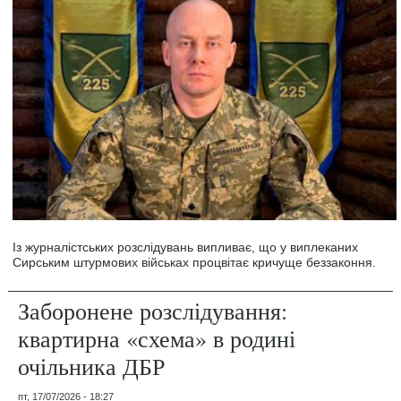
Із журналістських розслідувань випливає, що у виплеканих
Сирським штурмових військах процвітає кричуще беззаконня.
Заборонене розслідування:
квартирна «схема» в родині
очільника ДБР
пт, 17/07/2026 - 18:27