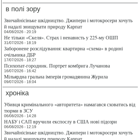
в полі зору
Звичайнісіньке шкідництво. Джипери і мотокросери хочуть
й надалі знищувати природу Карпат
04/08/2026 - 20:19
Не тільки «Скеля». Страх і ненависть у 225-му ОШП
31/07/2026 - 18:19
Заборонене розслідування: квартирна «схема» в родині
очільника ДБР
17/07/2026 - 18:27
Психопат-городник. Портрет комбрига Лучанова
16/07/2026 - 16:42
Мільярдна гральна імперія громадянина Журила
09/07/2026 - 18:04
хроніка
Убивця кримінального «авторитета» намагався сховатись від
тюрми в ЗСУ
06/08/2026 - 14:28
НАБУ і САП вручили експослу в США нові підозри
06/08/2026 - 12:19
Звичайнісіньке шкідництво. Джипери і мотокросери хочуть
й надалі знищувати природу Карпат