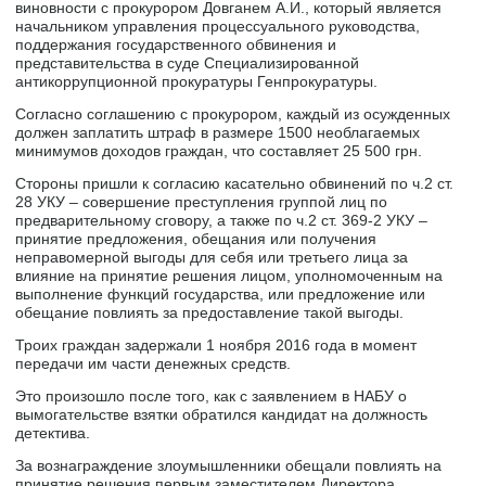
виновности с прокурором Довганем А.И., который является
начальником управления процессуального руководства,
поддержания государственного обвинения и
представительства в суде Специализированной
антикоррупционной прокуратуры Генпрокуратуры.
Согласно соглашению с прокурором, каждый из осужденных
должен заплатить штраф в размере 1500 необлагаемых
минимумов доходов граждан, что составляет 25 500 грн.
Стороны пришли к согласию касательно обвинений по ч.2 ст.
28 УКУ – совершение преступления группой лиц по
предварительному сговору, а также по ч.2 ст. 369-2 УКУ –
принятие предложения, обещания или получения
неправомерной выгоды для себя или третьего лица за
влияние на принятие решения лицом, уполномоченным на
выполнение функций государства, или предложение или
обещание повлиять за предоставление такой выгоды.
Троих граждан задержали 1 ноября 2016 года в момент
передачи им части денежных средств.
Это произошло после того, как с заявлением в НАБУ о
вымогательстве взятки обратился кандидат на должность
детектива.
За вознаграждение злоумышленники обещали повлиять на
принятие решения первым заместителем Директора