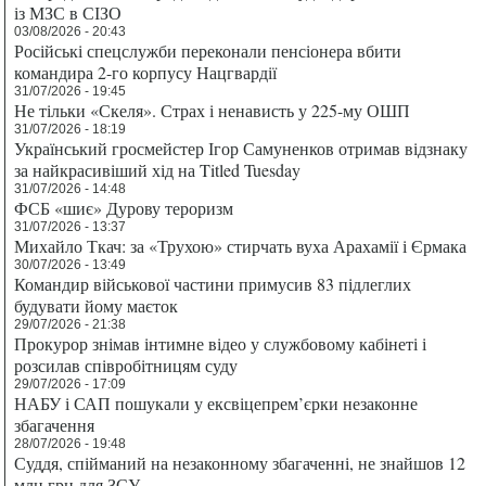
із МЗС в СІЗО
03/08/2026 - 20:43
Російські спецслужби переконали пенсіонера вбити
командира 2-го корпусу Нацгвардії
31/07/2026 - 19:45
Не тільки «Скеля». Страх і ненависть у 225-му ОШП
31/07/2026 - 18:19
Український гросмейстер Ігор Самуненков отримав відзнаку
за найкрасивіший хід на Titled Tuesday
31/07/2026 - 14:48
ФСБ «шиє» Дурову тероризм
31/07/2026 - 13:37
Михайло Ткач: за «Трухою» стирчать вуха Арахамії і Єрмака
30/07/2026 - 13:49
Командир військової частини примусив 83 підлеглих
будувати йому маєток
29/07/2026 - 21:38
Прокурор знімав інтимне відео у службовому кабінеті і
розсилав співробітницям суду
29/07/2026 - 17:09
НАБУ і САП пошукали у ексвіцепрем’єрки незаконне
збагачення
28/07/2026 - 19:48
Суддя, спійманий на незаконному збагаченні, не знайшов 12
млн грн для ЗСУ