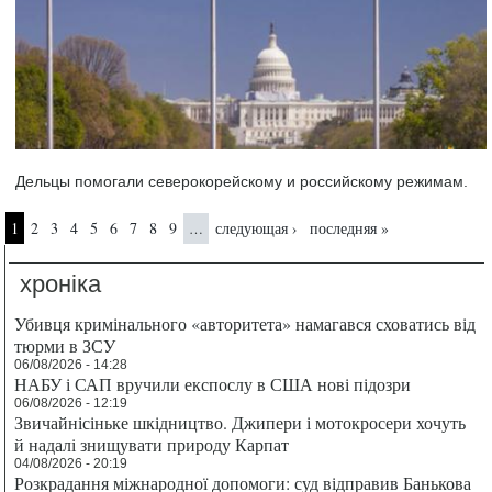
Дельцы помогали северокорейскому и российскому режимам.
Страницы
1
2
3
4
5
6
7
8
9
следующая ›
последняя »
…
хроніка
Убивця кримінального «авторитета» намагався сховатись від
тюрми в ЗСУ
06/08/2026 - 14:28
НАБУ і САП вручили експослу в США нові підозри
06/08/2026 - 12:19
Звичайнісіньке шкідництво. Джипери і мотокросери хочуть
й надалі знищувати природу Карпат
04/08/2026 - 20:19
Розкрадання міжнародної допомоги: суд відправив Банькова