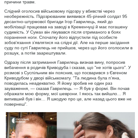
причини травм.
Слідчий оголосив військовому підозру у вбивстві через
необережність. Підозрюваним виявився 45-річний солдат 95
десантно-штурмової бригади Ігор Гаврилець, який до
мобілізації працював на заводі в Кременчуці й має погашену
судимість. У Сумах він лікувався після отриманого в боях
поранення ноги. Спочатку його відпустили під особисте
зобов'язання з’являтися на слідчі дії. Але на перше засідання
суду по суті Гаврилець не прийшов, через що його оголосили в
розшук, а потім заарештували.
Одразу після затримання Гаврилець визнав вину, попросив
вибачення в родичів Криводуба і сказав, що "не хотів цього". У
розмові з Суспільним він пояснив, що посварився з Євгеном
Криводубом у дворі військкомату. "Та людина була п’яна,
поводилась неадекватно. Я йому зробив не один раз
зауваження, — сказав Гаврилець. — Я був у формі. Він почав
ображати мою форму, мої шеврони. І якось так вийшло… Я
випивший був і він… Я шкодую про це, але назад цього вже не
повернеш".