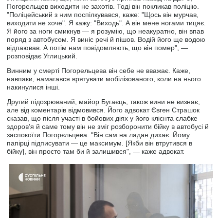
Погорельцев виходити не захотів. Тоді він покликав поліцію.
"Поліцейський з ним поспілкувався, каже: "Щось він мурчав,
виходити не хоче". Я кажу: "Виходь". А він мене ногами тицяє.
Я його за ноги смикнув — я розумію, що неакуратно, він впав
поряд з автобусом. Я виніс речі й пішов. Водій його ще водою
відпаював. А потім нам повідомляють, що він помер", —
розповідає Углицький.
Винним у смерті Погорельцева він себе не вважає. Каже,
навпаки, намагався врятувати мобілізованого, коли на нього
накинулися інші.
Другий підозрюваний, майор Бугаєць, також вини не визнає,
але від коментарів відмовився. Його адвокат Євген Страшок
сказав, що після участі в бойових діях у його клієнта слабке
здоров’я й саме тому він не зміг розборонити бійку в автобусі й
заспокоїти Погорєльцева. "Він сам на ладан дихає. Йому
папірці підписувати — це максимум. [Якби він втрутився в
бійку], він просто там би й залишився", — каже адвокат.