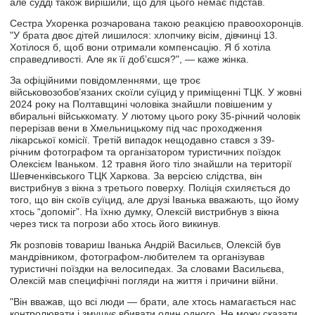
але судді також вирішили, що для цього немає підстав.
Сестра Ухоренка розчарована такою реакцією правоохоронців.
"У брата двоє дітей лишилося: хлопчику вісім, дівчинці 13.
Хотілося б, щоб вони отримали компенсацію. Я б хотіла
справедливості. Але як її доб’єшся?", — каже жінка.
За офіційними повідомленнями, ще троє
військовозобов’язаних скоїли суїцид у приміщенні ТЦК. У жовні
2024 року на Полтавщині чоловіка знайшли повішеним у
вбиральні військкомату. У лютому цього року 35-річний чоловік
перерізав вени в Хмельницькому під час проходження
лікарської комісії. Третій випадок нещодавно стався з 39-
річним фотографом та організатором туристичних поїздок
Олексієм Іваньком. 12 травня його тіло знайшли на території
Шевченківського ТЦК Харкова. За версією слідства, він
вистрибнув з вікна з третього поверху. Поліція схиляється до
того, що він скоїв суїцид, але друзі Іванька вважають, що йому
хтось “допоміг”. На їхню думку, Олексій вистрибнув з вікна
через тиск та погрози або хтось його викинув.
Як розповів товариш Іванька Андрій Васильєв, Олексій був
мандрівником, фотографом-любителем та організував
туристичні поїздки на велосипедах. За словами Васильєва,
Олексій мав специфічні погляди на життя і причини війни.
"Він вважав, що всі люди ― брати, але хтось намагається нас
контролювати і змушує вбивати один одного. Не можу сказати,