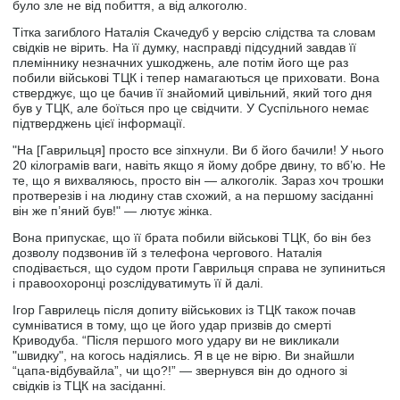
було зле не від побиття, а від алкоголю.
Тітка загиблого Наталія Скачедуб у версію слідства та словам
свідків не вірить. На її думку, насправді підсудний завдав її
племіннику незначних ушкоджень, але потім його ще раз
побили військові ТЦК і тепер намагаються це приховати. Вона
стверджує, що це бачив її знайомий цивільний, який того дня
був у ТЦК, але боїться про це свідчити. У Суспільного немає
підтверджень цієї інформації.
"На [Гаврильця] просто все зіпхнули. Ви б його бачили! У нього
20 кілограмів ваги, навіть якщо я йому добре двину, то вб’ю. Не
те, що я вихваляюсь, просто він — алкоголік. Зараз хоч трошки
протверезів і на людину став схожий, а на першому засіданні
він же п’яний був!" — лютує жінка.
Вона припускає, що її брата побили військові ТЦК, бо він без
дозволу подзвонив їй з телефона чергового. Наталія
сподівається, що судом проти Гаврильця справа не зупиниться
і правоохоронці розслідуватимуть її й далі.
Ігор Гаврилець після допиту військових із ТЦК також почав
сумніватися в тому, що це його удар призвів до смерті
Криводуба. “Після першого мого удару ви не викликали
"швидку", на когось надіялись. Я в це не вірю. Ви знайшли
“цапа-відбувайла”, чи що?!” ― звернувся він до одного зі
свідків із ТЦК на засіданні.