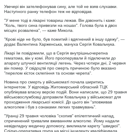
Увечері він зателефонував сину, але той не взяв слухавки.
Наступного ранку телефон теж не відповідав.
"У мене тоді в лікарні товариш лежав. Він дзвонить і каже:
"Коль, твого сина привезли на ношах". Голова була в двох
місцях розвалена", — каже Микола.
"Крові ніде не було, був помитий і вдягнений в іншу одежу", —
додає Валентина Харженська, мачуха Сергія Ковальчука.
Лікарі їм повідомили, що в Сергія внутрішньочерепна
гематома, він у комі. Його прооперували й підключили до
апарату штучної вентиляції легень. Через чотири дні, 2 червня
він помер. У свідоцтві про смерть причиною було вказано
"перелом кісток склепіння та основи черепа".
Новина про смерть у військкоматі почала ширитись
інтернетом. У відповідь Житомирський обласний ТЦК
опублікував власну версію подій. Вони написали, що 29 травня
військовослужбовці доправили Ковальчука у військкомат для
проходження лікарської комісії. До цього він “зловживав
алкоголем і був з ознаками легких травмувань".
"Уранці 29 травня чоловіка "схопив" епілептичний напад,
спричинений тривалим вживанням алкоголю. Йому надали
невідкладну медичну допомогу, викликали карету "швидкої".
Слідчо-оперативна група на місці інциденту кваліфікувала