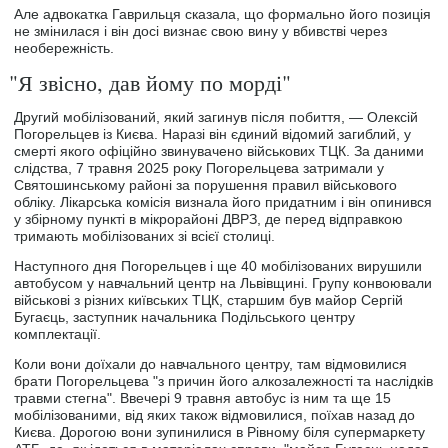
Але адвокатка Гаврильця сказала, що формально його позиція
не змінилася і він досі визнає свою вину у вбивстві через
необережність.
"Я звісно, дав йому по морді"
Другий мобілізований, який загинув після побиття, — Олексій
Погорельцев із Києва. Наразі він єдиний відомий загиблий, у
смерті якого офіційно звинувачено військових ТЦК. За даними
слідства, 7 травня 2025 року Погорельцева затримали у
Святошинському районі за порушення правил військового
обліку. Лікарська комісія визнала його придатним і він опинився
у збірному пункті в мікрорайоні ДВРЗ, де перед відправкою
тримають мобілізованих зі всієї столиці.
Наступного дня Погорельцев і ще 40 мобілізованих вирушили
автобусом у навчальний центр на Львівщині. Групу конвоювали
військові з різних київських ТЦК, старшим був майор Сергій
Бугаєць, заступник начальника Подільського центру
комплектації.
Коли вони доїхали до навчального центру, там відмовилися
брати Погорельцева "з причин його алкозалежності та наслідків
травми стегна". Ввечері 9 травня автобус із ним та ще 15
мобілізованими, від яких також відмовилися, поїхав назад до
Києва. Дорогою вони зупинилися в Рівному біля супермаркету