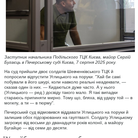
Заступник начальника Подільского ТЦК Києва, майор Сергій
Бугаєць в Печерському суді Києва, 7 серпня 2025 року.
На суд прийшли двоє солдатів Шевченківського ТЦК й
попросили відпустити Углицького на поруки. "Хай би самі
побували в його шкурі, коли навколо реальні неадеквати, —
сказав один із них. — Кидаються дуже часто. А у нього
(Углицького — ред.) досвіду такого мало. Я такі випадки
стараюсь припиняти мирно. Тому що, бляха, від удару той — в
могилу, а ти — в тюрму".
Печерський суд відмовився віддавати Углицького на поруки й
залишив обох підозрюваних на гауптвахті. Солдату Углицькому
загрожує від восьми до дванадцяти років колонії, а майору
Бугайцю — від семи до десяти.