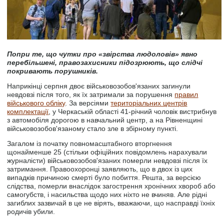
Попри те, що чутки про «звірства людоловів» явно
перебільшені, правозахисники підозрюють, що слідчі
покривають порушників.
Наприкінці серпня двоє військовозобов'язаних загинули
невдовзі після того, як їх затримали за порушення
правил
військового обліку
. За версіями
територіальних центрів
комплектації
, у Черкаській області 41-річний чоловік вистрибнув
з автомобіля дорогою в навчальний центр, а на Рівненщині
військовозобов'язаному стало зле в збірному пункті.
Загалом із початку повномасштабного вторгнення
щонайменше 25 (стільки офіційних повідомлень нарахували
журналісти) військовозобов'язаних померли невдовзі після їх
затримання. Правоохоронці заявляють, що в двох із цих
випадків причиною смерті було побиття. Решта, за версією
слідства, померли внаслідок загострення хронічних хвороб або
самогубств, і насильства щодо них ніхто не вчиняв. Але рідні
загиблих зазвичай в це не вірять, вважаючи, що насправді їхніх
родичів убили.