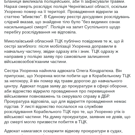
Бланиця викликала поліцейських, аби ті зафіксували травми.
Наразі смерть розслідує поліція Чернігівської області, оскільки
Ухоренко помер на її території. Провадження відкрили за
статтею "вбивство". В Єдиному реєстрі досудових розслідувань
слідчий вказав, що знайдене тіло було "без видимих ознак
насильницької смерті". Поліція на запит Суспільного щодо
перебігу розслідування не відповіла.
Миколаївський обласний ТЦК публічно повідомив те ж, що й
сестрі загиблого: після мобілізації Ухоренка доправили в
навчальну частину, звідки одразу втік і зник. ТЦК одразу ж
направив у поліцію заяву про самовільне залишення
військовозобовʼязаним частини.
Сестра Ухоренка найняла адвоката Олега Кондратюка. Він
припускає, що Ухоренка могли побити ще в Корабельному ТЦК
за непокору, й він помер від травм дорогою до навчального
центру. Адвокат подав заяву до прокуратури в сфері оборони,
аби відомство відкрило провадження про перевищення
військовими повноважень та скерувало справу в ДБР.
Прокуратура відповіла, що для відкриття провадження немає
підстав. У листі відомство послалося на службове
розслідування Корабельного ТЦК про те, що Ухоренко утік із
військової частини. На думку прокуратури, заявник не довів, що
до смерті могло призвести побиття в ТЦК.
Адвокат намагався оскаржити відмову прокуратури в судах,