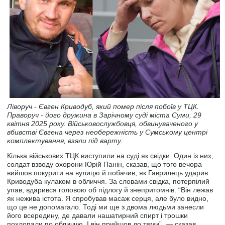
Ліворуч - Євген Криводуб, який помер після побоїв у ТЦК.
Праворуч - його дружина в Зарічному суді міста Суми, 29
квітня 2025 року. Військовослужбовця, обвинуваченого у
вбивстві Євгена через необережність у Сумському центрі
комплектування, взяли під варту.
Кілька військових ТЦК виступили на суді як свідки. Один із них,
солдат взводу охорони Юрій Панін, сказав, що того вечора
вийшов покурити на вулицю й побачив, як Гаврилець ударив
Криводуба кулаком в обличчя. За словами свідка, потерпілий
упав, вдарився головою об підлогу й знепритомнів. “Він лежав
як нежива істота. Я спробував масаж серця, але було видно,
що це не допомагало. Тоді ми ще з двома людьми занесли
його всередину, де давали нашатирний спирт і трошки
похлопали по обличчю. І він прийшов до тями”, — сказав