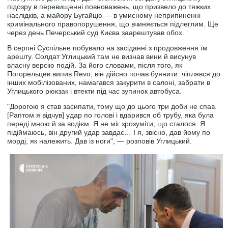
підозру в перевищенні повноважень, що призвело до тяжких
наслідків, а майору Бугайцю — в умисному неприпиненні
кримінального правопорушення, що вчиняється підлеглим. Ще
через день Печерський суд Києва заарештував обох.
В серпні Суспільне побувало на засіданні з продовження їм
арешту. Солдат Углицький там не визнав вини й висунув
власну версію подій. За його словами, після того, як
Погорельцев випив Revo, він дійсно почав буянити: чіплявся до
інших мобілізованих, намагався закурити в салоні, забрати в
Углицького рюкзак і втекти під час зупинок автобуса.
"Дорогою я став засипати, тому що до цього три доби не спав.
[Раптом я відчув] удар по голові і вдарився об трубу, яка була
переді мною й за водієм. Я не міг зрозуміти, що сталося. Я
підіймаюсь, він другий удар завдає… І я, звісно, дав йому по
морді, як належить. Дав із ноги", — розповів Углицький.