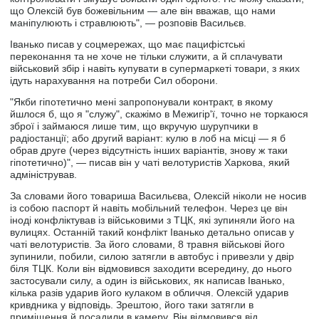
що Олексій був божевільним ― але він вважав, що нами
маніпулюють і стравлюють", — розповів Васильєв.
Іванько писав у соцмережах, що має пацифістські
переконання та не хоче не тільки служити, а й сплачувати
військовий збір і навіть купувати в супермаркеті товари, з яких
ідуть нарахування на потреби Сил оборони.
"Якби гіпотетично мені запропонували контракт, в якому
йшлося б, що я "служу", скажімо в Межигір'ї, точно не торкаюся
зброї і займаюся лише тим, що вкручую шурупчики в
радіостанції; або другий варіант: кулю в лоб на місці — я б
обрав друге (через відсутність інших варіантів, знову ж таки
гіпотетично)", — писав він у чаті велотуристів Харкова, який
адміністрував.
За словами його товариша Васильєва, Олексій ніколи не носив
із собою паспорт й навіть мобільний телефон. Через це він
іноді конфліктував із військовими з ТЦК, які зупиняли його на
вулицях. Останній такий конфлікт Іванько детально описав у
чаті велотуристів. За його словами, 8 травня військові його
зупинили, побили, силою затягли в автобус і привезли у двір
біля ТЦК. Коли він відмовився заходити всередину, до нього
застосували силу, а один із військових, як написав Іванько,
кілька разів ударив його кулаком в обличчя. Олексій ударив
кривдника у відповідь. Зрештою, його таки затягли в
приміщення й посадили в камеру. Він відмовився від