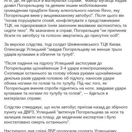
АТБ, де, як ідеться в матеріалах справи, "майор Бугаєць надав
дозвіл Погорельцеву та деяким іншим мобілізованим
громадянам придбати банку алкогольного напою Revo, яку
Погорельцев вжив у вищевказаному автобусі". Після цього він
"почав порушувати спокій, конфліктувати з представниками
ТЦК, не підкорювався їхнім законним вказівкам заспокоїтись та
сидіти тихо". Як зазначено в справі, Погорельцев "не припиняв
бігати по автобусу та голосно звертатись до присутніх осіб".
За версією слідства, тоді солдат Шевченківського ТЦК Києва
Олександр Углицький "завдав Погорельцеву не менше трьох
ударів кулаками в обличчя та тулуб".
"Після падіння на підлогу Углицький застосував до
Погорельцева щонайменше 3-4 удари електрошокером.
Схопивши останнього за голову обома руками щонайменше
декілька разів ударив головою об підлогу, наносив удари
обома ногами по голові та по тулубу. Під час того, як
Погорельцев вчиняв спроби піднятись на ноги, завдавав удари
кулаками та ногами по тулубу та голові", — йдеться в
матеріалах справи.
Слідство стверджує, що коли автобус приїхав назад до збірного
пункту на ДВРЗ, Углицький "витягнув Погорельцева за ноги та
залишив лежати на плацу, де медичним експертом і було
констатовано смерть останнього".
Наступного дня слідчі ДБР оголосили солдату Углицькому