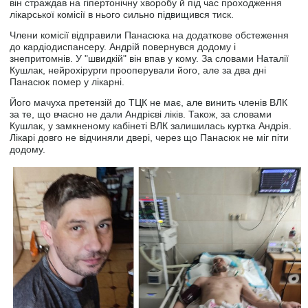
він страждав на гіпертонічну хворобу й під час проходження
лікарської комісії в нього сильно підвищився тиск.
Члени комісії відправили Панасюка на додаткове обстеження
до кардіодиспансеру. Андрій повернувся додому і
знепритомнів. У "швидкій" він впав у кому. За словами Наталії
Кушлак, нейрохірурги прооперували його, але за два дні
Панасюк помер у лікарні.
Його мачуха претензій до ТЦК не має, але винить членів ВЛК
за те, що вчасно не дали Андрієві ліків. Також, за словами
Кушлак, у замкненому кабінеті ВЛК залишилась куртка Андрія.
Лікарі довго не відчиняли двері, через що Панасюк не міг піти
додому.