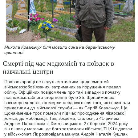
Микола Ковальчук біля могили сина на баранівському
цвинтарі.
Смерті під час медкомісії та поїздок в
навчальні центри
Правоохоронці не ведуть статистики щодо смертей
військовозобов'язаних, затриманих за порушення правил
обліку. Офіційних повідомлень про такі випадки з початку
повномасштабного вторгнення було 25. Щонайменше
восьмеро чоловіків померли невдовзі після того, як їх визнали
придатними до військової служби ― як Сергій Ковальчук. Ще
щонайменше троє померли під час проходження лікарської
комісії, до мобілізації. Так, зокрема, сталося, з 41-річним
Андрієм Панасюком із Хмельницького. 27 березня 2024 року
він пішов у магазин, де його затримали військові ТЦК і відвезли
у військкомат. Як розповідала мачуха Андрія Наталія Кушлак,