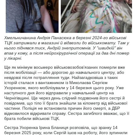
Хмельничанина Андрія Панасюка в березні 2024-го військові
ТЦК затримали в магазині й відвезли до військкомату. Там у
нього піднявся тиск, Андрій знепритомнів. У "швидкій" він
впав у кому, а після нейрохірургічної операції за два дні помер
у лікарні.
Ще як мінімум восьмеро військовозобов’язаних померли вже
після мобілізації ― або дорогою до навчального центру, або
невдовзі після потрапляння туди. Найзагадковіша з таких
історій сталася з вантажником із Миколаєва Сергієм
Ухоренком, якого мобілізували у 14 березня цього року. Уже
наступного дня його відправили у навчальний центр на
Чернігівщині. Ще через день слідчий подзвонив його сестрі й
повідомив, що тіло її брата знайшли за кілометр від військової
частини. Поліція не встановила причин його смерті, а ДБР
відмовилося відкривати справу. Сестра загиблого вважає, що її
брата побили військові ТЦК.
Сестра Ухоренка Ірина Бланиця розповіла, що зранку 14
березня 2025 року, коли Сергій ішов на роботу, його зупинили