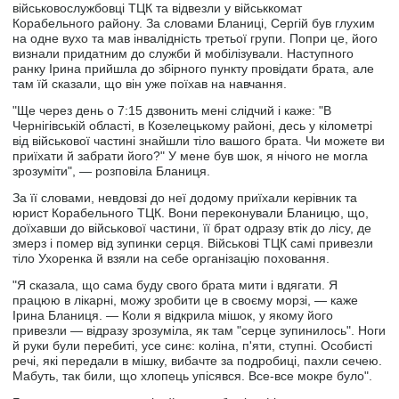
військовослужбовці ТЦК та відвезли у військкомат
Корабельного району. За словами Бланиці, Сергій був глухим
на одне вухо та мав інвалідність третьої групи. Попри це, його
визнали придатним до служби й мобілізували. Наступного
ранку Ірина прийшла до збірного пункту провідати брата, але
там їй сказали, що він уже поїхав на навчання.
"Ще через день о 7:15 дзвонить мені слідчий і каже: "В
Чернігівській області, в Козелецькому районі, десь у кілометрі
від військової частині знайшли тіло вашого брата. Чи можете ви
приїхати й забрати його?" У мене був шок, я нічого не могла
зрозуміти", — розповіла Бланиця.
За її словами, невдовзі до неї додому приїхали керівник та
юрист Корабельного ТЦК. Вони переконували Бланицю, що,
доїхавши до військової частини, її брат одразу втік до лісу, де
змерз і помер від зупинки серця. Військові ТЦК самі привезли
тіло Ухоренка й взяли на себе організацію поховання.
"Я сказала, що сама буду свого брата мити і вдягати. Я
працюю в лікарні, можу зробити це в своєму морзі, — каже
Ірина Бланиця. — Коли я відкрила мішок, у якому його
привезли — відразу зрозуміла, як там "серце зупинилось". Ноги
й руки були перебиті, усе синє: коліна, п'яти, ступні. Особисті
речі, які передали в мішку, вибачте за подробиці, пахли сечею.
Мабуть, так били, що хлопець упісявся. Все-все мокре було".