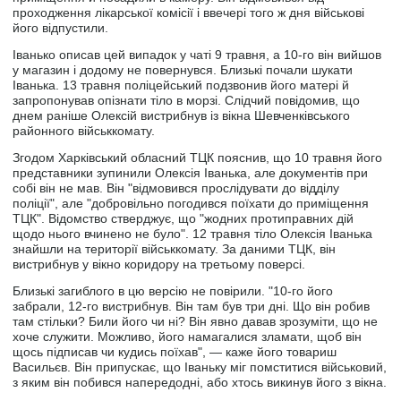
проходження лікарської комісії і ввечері того ж дня військові
його відпустили.
Іванько описав цей випадок у чаті 9 травня, а 10-го він вийшов
у магазин і додому не повернувся. Близькі почали шукати
Іванька. 13 травня поліцейський подзвонив його матері й
запропонував опізнати тіло в морзі. Слідчий повідомив, що
днем раніше Олексій вистрибнув із вікна Шевченківського
районного військкомату.
Згодом Харківський обласний ТЦК пояснив, що 10 травня його
представники зупинили Олексія Іванька, але документів при
собі він не мав. Він "відмовився прослідувати до відділу
поліції", але "добровільно погодився поїхати до приміщення
ТЦК". Відомство стверджує, що "жодних протиправних дій
щодо нього вчинено не було". 12 травня тіло Олексія Іванька
знайшли на території військкомату. За даними ТЦК, він
вистрибнув у вікно коридору на третьому поверсі.
Близькі загиблого в цю версію не повірили. "10-го його
забрали, 12-го вистрибнув. Він там був три дні. Що він робив
там стільки? Били його чи ні? Він явно давав зрозуміти, що не
хоче служити. Можливо, його намагалися зламати, щоб він
щось підписав чи кудись поїхав", — каже його товариш
Васильєв. Він припускає, що Іваньку міг помститися військовий,
з яким він побився напередодні, або хтось викинув його з вікна.