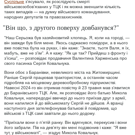
Суспільне
з’ясувало, як розслідують смерті
військовозобов’язаних у ТЦК і як можна зменшити кількість
таких випадків ― на думку військового командування,
народних депутатів та правозахисників.
"Він що, з другого поверху довбанувся?"
"Наш Серьожа був хазяйновитий хлопець. Я, коли на городі, —
він завжди був біля мене. Якось саджаємо помідори, а в нього
вже повістка була на руках, і він каже: "Знаєте, тьотя Валя, я їх,
мабуть, вже не з’їм". А я кажу: "Як це так? Прийдеш з фронту і
з’їсиш", — розповідає продавчиня Валентина Харженська про
свого пасинка Сергія Ковальчука.
Вони обоє з Баранівки, невеликого міста на Житомирщині.
Раніше Сергій працював трактористом, а останнім часом
підробляв на місцевому деревообробному підприємстві.
Навесні 2024-го він отримав повістку й 23 травня мав з’явитися
до Баранівського ТЦК. Але, як розповідає його батько Микола
Ковальчук, напередодні ввечері до нього приїхав друг з армії,
вони напилися й до військкомату Сергій не дійшов. А вранці
наступного дня зателефонував батькові й повідомив, що
військові з ТЦК самі завітали до нього додому.
"Приїхали вони о пʼятій ранку. Він вдягнувся, перекусив і вони
його забрали. Пів на дев’яту він мені подзвонив і каже: "Я вже
тут, у військкоматі", — згадує Микола Ковальчук.