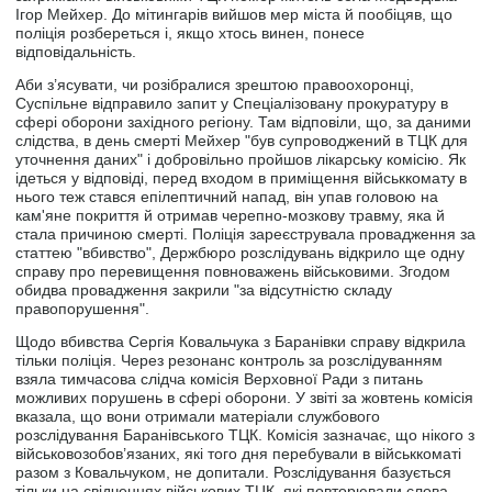
Ігор Мейхер. До мітингарів вийшов мер міста й пообіцяв, що
поліція розбереться і, якщо хтось винен, понесе
відповідальність.
Аби з’ясувати, чи розібралися зрештою правоохоронці,
Суспільне відправило запит у Спеціалізовану прокуратуру в
сфері оборони західного регіону. Там відповіли, що, за даними
слідства, в день смерті Мейхер "був супроводжений в ТЦК для
уточнення даних" і добровільно пройшов лікарську комісію. Як
ідеться у відповіді, перед входом в приміщення військкомату в
нього теж стався епілептичний напад, він упав головою на
кам'яне покриття й отримав черепно-мозкову травму, яка й
стала причиною смерті. Поліція зареєструвала провадження за
статтею "вбивство", Держбюро розслідувань відкрило ще одну
справу про перевищення повноважень військовими. Згодом
обидва провадження закрили "за відсутністю складу
правопорушення".
Щодо вбивства Сергія Ковальчука з Баранівки справу відкрила
тільки поліція. Через резонанс контроль за розслідуванням
взяла тимчасова слідча комісія Верховної Ради з питань
можливих порушень в сфері оборони. У звіті за жовтень комісія
вказала, що вони отримали матеріали службового
розслідування Баранівського ТЦК. Комісія зазначає, що нікого з
військовозобов’язаних, які того дня перебували в військкоматі
разом з Ковальчуком, не допитали. Розслідування базується
тільки на свідченнях військових ТЦК, які повторювали слова