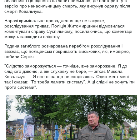
обласний ТЦК відповів на запит письмово, де повторив ту ж
версію про ненасильницьку смерть, яку висунув одразу після
смерті Ковальчука.
Наразі кримінальне провадження ще не закрите,
розслідування триває. Поліція Житомирщини відмовилася
коментувати справу Суспільному, посилаючись, що коментарі
можуть зашкодити слідству.
Родина загиблого розчарована перебігом розслідування і
вважає, що поліцейські покривають військових, які, ймовірно,
побили Сергія.
"Слідство заморожується ― точніше, вже заморожене. Я до
слідчого дзвоню, а він слухавку не бере, — зітхає Микола
Ковальчук. — Я вже ні на що не сподіваюсь. Один мент мені
так і сказав: "То треба ламати систему". А ці слідчі не хочуть іти
проти системи".