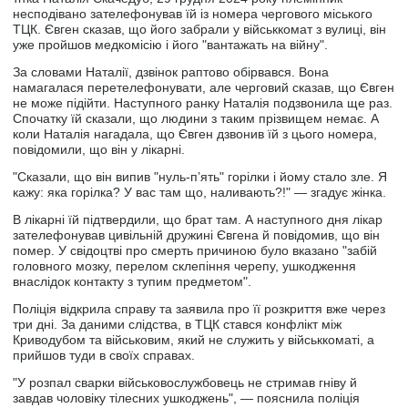
несподівано зателефонував їй із номера чергового міського
ТЦК. Євген сказав, що його забрали у військкомат з вулиці, він
уже пройшов медкомісію і його "вантажать на війну".
За словами Наталії, дзвінок раптово обірвався. Вона
намагалася перетелефонувати, але черговий сказав, що Євген
не може підійти. Наступного ранку Наталія подзвонила ще раз.
Спочатку їй сказали, що людини з таким прізвищем немає. А
коли Наталія нагадала, що Євген дзвонив їй з цього номера,
повідомили, що він у лікарні.
"Сказали, що він випив "нуль-пʼять" горілки і йому стало зле. Я
кажу: яка горілка? У вас там що, наливають?!" — згадує жінка.
В лікарні їй підтвердили, що брат там. А наступного дня лікар
зателефонував цивільній дружині Євгена й повідомив, що він
помер. У свідоцтві про смерть причиною було вказано "забій
головного мозку, перелом склепіння черепу, ушкодження
внаслідок контакту з тупим предметом".
Поліція відкрила справу та заявила про її розкриття вже через
три дні. За даними слідства, в ТЦК стався конфлікт між
Криводубом та військовим, який не служить у військкоматі, а
прийшов туди в своїх справах.
"У розпал сварки військовослужбовець не стримав гніву й
завдав чоловіку тілесних ушкоджень", — пояснила поліція