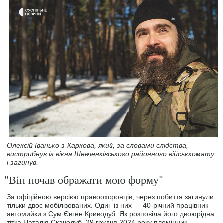
Олексій Іванько з Харкова, який, за словами слідства,
вистрибнув із вікна Шевченківського районного військкомату
і загинув.
"Він почав ображати мою форму"
За офіційною версією правоохоронців, через побиття загинули
тільки двоє мобілізованих. Один із них — 40-річний працівник
автомийки з Сум Євген Криводуб. Як розповіла його двоюрідна
тітка Наталія Скачедуб, 29 грудня 2024 року племінник