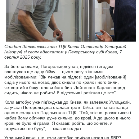
Солдат Шевченківського ТЦК Києва Олександр Углицький
(ліворуч) зі своїм адвокатом у Печерському суді Києва, 7
серпня 2025 року.
За його словами, Погорельцев упав, підвівся і згодом
влаштував ще одну бійку — цього разу з іншими
мобілізованими: "Він лежав на підлозі: один [мобілізований]
сидів у нього на ногах, двоє сиділи по краях і його били,
четвертий з боку голови його бив. Лейтенант Карлов поряд
сидить, нічого не робить! Я підскочив і розігнав це все".
Коли автобус уже під’їжджав до Києва, як запевняє Углицький,
за участі Погорельцева сталася третя бійка: він напав на ще
одного солдата з Подільського ТЦК. "Той, звісно, розлютився і
набив йому обличчя дуже сильно, до крові. А до цього в нього
крові не було ні грама. Я сказав: робіть, що хочете, я
втручатися не буду", — сказав солдат.
Углицький каже, що, коли автобус приїхав назад на ДВРЗ,