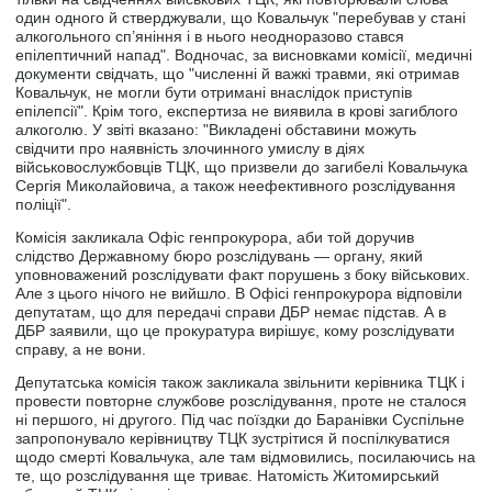
один одного й стверджували, що Ковальчук "перебував у стані
алкогольного сп’яніння і в нього неодноразово стався
епілептичний напад". Водночас, за висновками комісії, медичні
документи свідчать, що "численні й важкі травми, які отримав
Ковальчук, не могли бути отримані внаслідок приступів
епілепсії". Крім того, експертиза не виявила в крові загиблого
алкоголю. У звіті вказано: "Викладені обставини можуть
свідчити про наявність злочинного умислу в діях
військовослужбовців ТЦК, що призвели до загибелі Ковальчука
Сергія Миколайовича, а також неефективного розслідування
поліції".
Комісія закликала Офіс генпрокурора, аби той доручив
слідство Державному бюро розслідувань — органу, який
уповноважений розслідувати факт порушень з боку військових.
Але з цього нічого не вийшло. В Офісі генпрокурора відповіли
депутатам, що для передачі справи ДБР немає підстав. А в
ДБР заявили, що це прокуратура вирішує, кому розслідувати
справу, а не вони.
Депутатська комісія також закликала звільнити керівника ТЦК і
провести повторне службове розслідування, проте не сталося
ні першого, ні другого. Під час поїздки до Баранівки Суспільне
запропонувало керівництву ТЦК зустрітися й поспілкуватися
щодо смерті Ковальчука, але там відмовились, посилаючись на
те, що розслідування ще триває. Натомість Житомирський