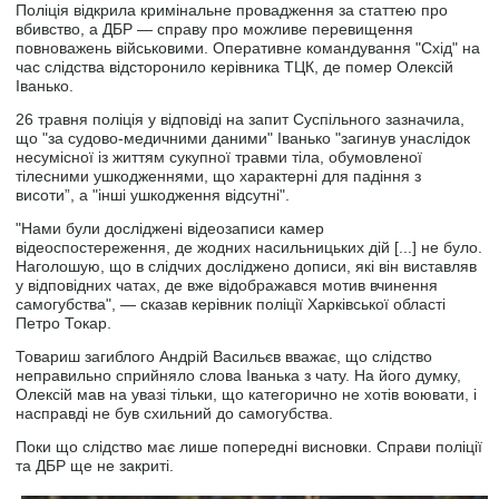
Поліція відкрила кримінальне провадження за статтею про
вбивство, а ДБР — справу про можливе перевищення
повноважень військовими. Оперативне командування "Схід" на
час слідства відсторонило керівника ТЦК, де помер Олексій
Іванько.
26 травня поліція у відповіді на запит Суспільного зазначила,
що "за судово-медичними даними" Іванько "загинув унаслідок
несумісної із життям сукупної травми тіла, обумовленої
тілесними ушкодженнями, що характерні для падіння з
висоти”, а "інші ушкодження відсутні".
"Нами були досліджені відеозаписи камер
відеоспостереження, де жодних насильницьких дій [...] не було.
Наголошую, що в слідчих досліджено дописи, які він виставляв
у відповідних чатах, де вже відображався мотив вчинення
самогубства", — сказав керівник поліції Харківської області
Петро Токар.
Товариш загиблого Андрій Васильєв вважає, що слідство
неправильно сприйняло слова Іванька з чату. На його думку,
Олексій мав на увазі тільки, що категорично не хотів воювати, і
насправді не був схильний до самогубства.
Поки що слідство має лише попередні висновки. Справи поліції
та ДБР ще не закриті.