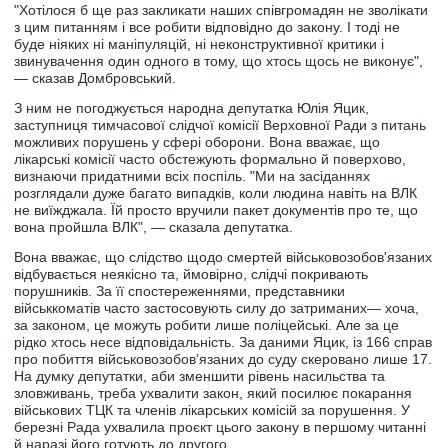
"Хотілося б ще раз закликати наших співгромадян не зволікати
з цим питанням і все робити відповідно до закону. І тоді не
буде ніяких ні маніпуляцій, ні неконструктивної критики і
звинувачення один одного в тому, що хтось щось не виконує",
— сказав Домбровський.
З ним не погоджується народна депутатка Юлія Яцик,
заступниця тимчасової слідчої комісії Верховної Ради з питань
можливих порушень у сфері оборони. Вона вважає, що
лікарські комісії часто обстежують формально й поверхово,
визнаючи придатними всіх поспіль. "Ми на засіданнях
розглядали дуже багато випадків, коли людина навіть на ВЛК
не виїжджала. Їй просто вручили пакет документів про те, що
вона пройшла ВЛК", — сказала депутатка.
Вона вважає, що слідство щодо смертей військовозобов'язаних
відбувається неякісно та, ймовірно, слідчі покривають
порушників. За її спостереженнями, представники
військкоматів часто застосовують силу до затриманих― хоча,
за законом, це можуть робити лише поліцейські. Але за це
рідко хтось несе відповідальність. За даними Яцик, із 166 справ
про побиття військовозобов’язаних до суду скеровано лише 17.
На думку депутатки, аби зменшити рівень насильства та
зловживань, треба ухвалити закон, який посилює покарання
військових ТЦК та членів лікарських комісій за порушення. У
березні Рада ухвалила проєкт цього закону в першому читанні
й наразі його готують до другого.