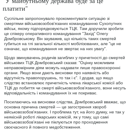
"У майбутньому держава буде за це
платити"
Суспільне запропонувало прокоментувати ситуацію зі
смертями військовозобов'язаних командуванню Сухопутних
військ, якому підпорядковуються ТЦК. Там доручили зробити
це спікеру оперативного командування "Захід" Олегу
Домбровському. Він зауважив, що кількість таких смертей
губиться на тлі загальної кількості мобілізованих, але "це не
означає, що командування не звертає на них увагу".
Щодо звинувачень родичів загиблих у причетності до смертей
військових ТЦК Домбровський сказав: "Оцінку можливим
неправомірним діям можуть надавати лише правоохоронні
органи. Якщо вони дають висновки про наявність або
відсутність правопорушень, то так і є". І додав, що якщо
слідство встановлює причетність члена лікарської комісії або
ТЦК до побиття чи смерті військовозобовʼязаного, вони несуть
відповідальність і командування їх не покриває.
Посилаючись на висновки слідства, Домбровський вважає, що
основна причина смертей ― це загострення хвороб
військовозобов'язаних. І проблема тут, на його думку, не так у
неякісній роботі лікарських комісій, як у тому, що самі
військовозобов’язані не піклуються про проходження
своєчасного й повного медобстеження.