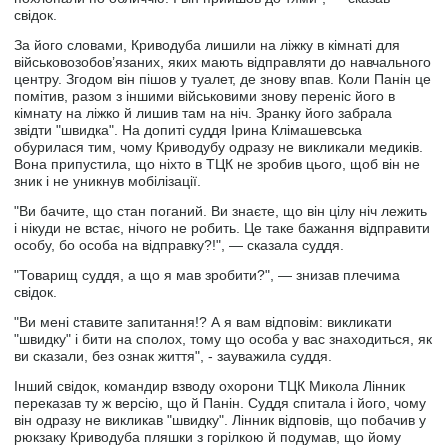
свідок.
За його словами, Криводуба лишили на ліжку в кімнаті для
військовозобов’язаних, яких мають відправляти до навчального
центру. Згодом він пішов у туалет, де знову впав. Коли Панін це
помітив, разом з іншими військовими знову переніс його в
кімнату на ліжко й лишив там на ніч. Зранку його забрала
звідти "швидка". На допиті суддя Ірина Клімашевська
обурилася тим, чому Криводубу одразу не викликали медиків.
Вона припустила, що ніхто в ТЦК не зробив цього, щоб він не
зник і не уникнув мобілізації.
"Ви бачите, що стан поганий. Ви знаєте, що він цілу ніч лежить
і нікуди не встає, нічого не робить. Це таке бажання відправити
особу, бо особа на відправку?!", — сказала суддя.
"Товарищ суддя, а що я мав зробити?", — знизав плечима
свідок.
"Ви мені ставите запитання!? А я вам відповім: викликати
"швидку" і бити на сполох, тому що особа у вас знаходиться, як
ви сказали, без ознак життя", - зауважила суддя.
Інший свідок, командир взводу охорони ТЦК Микола Лінник
переказав ту ж версію, що й Панін. Суддя спитала і його, чому
він одразу не викликав "швидку". Лінник відповів, що побачив у
рюкзаку Криводуба пляшки з горілкою й подумав, що йому