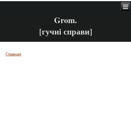
Grom.
[гучні справи]
Главная
Вы здесь