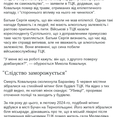
подію як самокаліцтво", — заявили в ТЦК, додавши, що
Ковальчук помер від травм, отриманих від епілептичного
нападу, і "стороннього впливу на нього не чинилося".
Батьки Сергія кажуть, що він ніколи не мав епілепсії. Однак такі
напади бувають і в людей, які мають алкогольну залежність і
раптово припиняють пити. Військові з ТЦК казали
кореспонденту Суспільного, що з доправленими примусово
таке часто трапляється. Батьки Сергія визнають, що час від
часу він справді випивав, але не вважають це алкогольною
залежністю. Вони впевнені, що сина побили
військовослужбовці ТЦК.
"У мене всі на роботі кажуть: він що, з другого поверху
довбанувся?", — обурюється Микола Ковальчук.
"Слідство заморожується"
Смерть Ковальчука сколихнула Баранівку. 5 червня містяни
зібралися на стихійний мітинг біля будівлі ТЦК. На відео з тих
подій видно, як натовп жінок скандує: "Убивці!", прориває
оточення поліції та заходить у будівлю.
За пів року до цього, в лютому 2024-го, подібний мітинг
відбувся в місті Бучач на Тернопільщині. Його жителі зібралися
біля міськради, дізнавшись про те, що в міській лікарні після
затримання військовими ТЦК помер житель села Медведівка