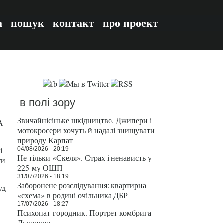
а
пошук
контакт
про проект
в полі зору
Звичайнісіньке шкідництво. Джипери і
А
мотокросери хочуть й надалі знищувати
природу Карпат
і
04/08/2026 - 20:19
Не тільки «Скеля». Страх і ненависть у
ти
225-му ОШП
31/07/2026 - 18:19
Заборонене розслідування: квартирна
уд
«схема» в родині очільника ДБР
17/07/2026 - 18:27
Психопат-городник. Портрет комбрига
Лучанова