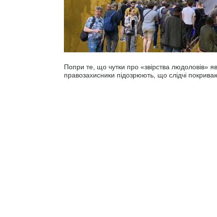
Попри те, що чутки про «звірства людоловів» я
правозахисники підозрюють, що слідчі покрива