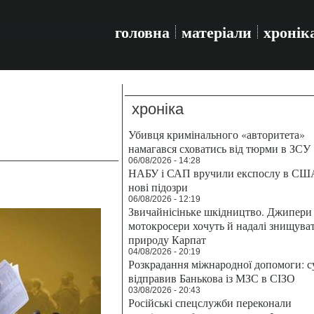
головна
матеріали
хронік
хроніка
Убивця кримінального «авторитета»
намагався сховатись від тюрми в ЗСУ
06/08/2026 - 14:28
НАБУ і САП вручили експослу в СШ
нові підозри
06/08/2026 - 12:19
Звичайнісіньке шкідництво. Джипери 
мотокросери хочуть й надалі знищува
природу Карпат
04/08/2026 - 20:19
Розкрадання міжнародної допомоги: с
відправив Банькова із МЗС в СІЗО
03/08/2026 - 20:43
Російські спецслужби переконали