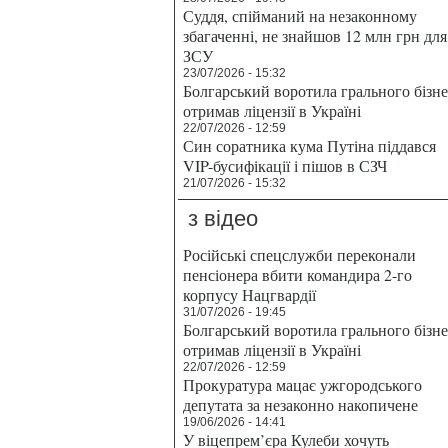
Суддя, спійманий на незаконному
збагаченні, не знайшов 12 млн грн для
ЗСУ
23/07/2026 - 15:32
Болгарський воротила грального бізн
отримав ліцензії в Україні
22/07/2026 - 12:59
Син соратника кума Путіна піддався
VIP-бусифікації і пішов в СЗЧ
21/07/2026 - 15:32
з відео
Російські спецслужби переконали
пенсіонера вбити командира 2-го
корпусу Нацгвардії
31/07/2026 - 19:45
Болгарський воротила грального бізн
отримав ліцензії в Україні
22/07/2026 - 12:59
Прокуратура мацає ужгородського
депутата за незаконно накопичене
19/06/2026 - 14:41
У віцепрем’єра Кулеби хочуть