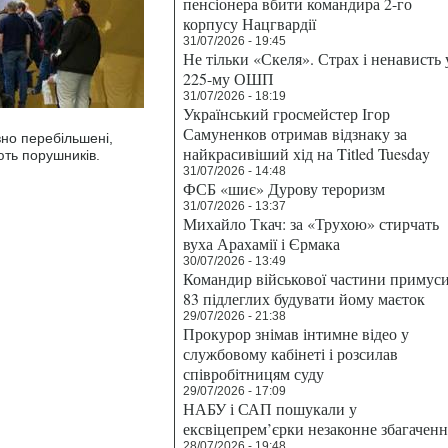
пенсіонера вбити командира 2-го
корпусу Нацгвардії
31/07/2026 - 19:45
Не тільки «Скеля». Страх і ненависть 
225-му ОШП
31/07/2026 - 18:19
Український гросмейстер Ігор
Самуненков отримав відзнаку за
вно перебільшені,
найкрасивіший хід на Titled Tuesday
ють порушників.
31/07/2026 - 14:48
ФСБ «шиє» Дурову тероризм
31/07/2026 - 13:37
Михайло Ткач: за «Трухою» стирчать
вуха Арахамії і Єрмака
30/07/2026 - 13:49
Командир військової частини примус
83 підлеглих будувати йому маєток
29/07/2026 - 21:38
Прокурор знімав інтимне відео у
службовому кабінеті і розсилав
співробітницям суду
29/07/2026 - 17:09
НАБУ і САП пошукали у
ексвіцепрем’єрки незаконне збагаченн
28/07/2026 - 19:48