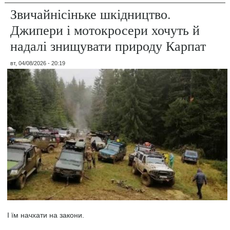
Звичайнісіньке шкідництво.
Джипери і мотокросери хочуть й
надалі знищувати природу Карпат
вт, 04/08/2026 - 20:19
І їм начхати на закони.