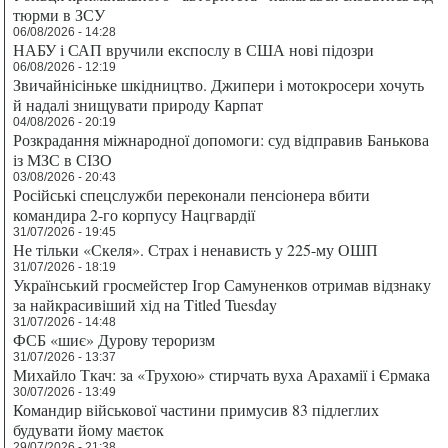
тюрми в ЗСУ
06/08/2026 - 14:28
НАБУ і САП вручили експослу в США нові підозри
06/08/2026 - 12:19
Звичайнісіньке шкідництво. Джипери і мотокросери хочуть
й надалі знищувати природу Карпат
04/08/2026 - 20:19
Розкрадання міжнародної допомоги: суд відправив Банькова
із МЗС в СІЗО
03/08/2026 - 20:43
Російські спецслужби переконали пенсіонера вбити
командира 2-го корпусу Нацгвардії
31/07/2026 - 19:45
Не тільки «Скеля». Страх і ненависть у 225-му ОШП
31/07/2026 - 18:19
Український гросмейстер Ігор Самуненков отримав відзнаку
за найкрасивіший хід на Titled Tuesday
31/07/2026 - 14:48
ФСБ «шиє» Дурову тероризм
31/07/2026 - 13:37
Михайло Ткач: за «Трухою» стирчать вуха Арахамії і Єрмака
30/07/2026 - 13:49
Командир військової частини примусив 83 підлеглих
будувати йому маєток
29/07/2026 - 21:38