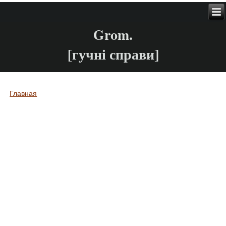
Grom.
[гучні справи]
Главная
Вы здесь