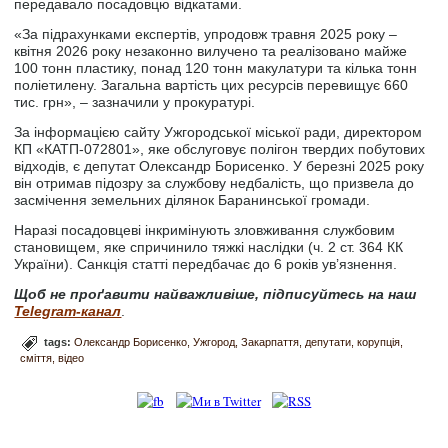
передавало посадовцю відкатами.
«За підрахунками експертів, упродовж травня 2025 року –
квітня 2026 року незаконно вилучено та реалізовано майже
100 тонн пластику, понад 120 тонн макулатури та кілька тонн
поліетилену. Загальна вартість цих ресурсів перевищує 660
тис. грн», – зазначили у прокуратурі.
За інформацією сайту Ужгородської міської ради, директором
КП «КАТП-072801», яке обслуговує полігон твердих побутових
відходів, є депутат Олександр Борисенко. У березні 2025 року
він отримав підозру за службову недбалість, що призвела до
засмічення земельних ділянок Баранинської громади.
Наразі посадовцеві інкримінують зловживання службовим
становищем, яке спричинило тяжкі наслідки (ч. 2 ст. 364 КК
України). Санкція статті передбачає до 6 років ув’язнення.
Щоб не проґавити найважливіше, підписуйтесь на наш
Telegram-канал
.
tags:
Олександр Борисенко
Ужгород
Закарпаття
депутати
корупція
сміття
відео