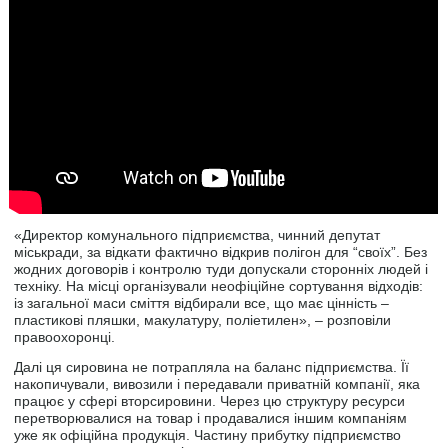
«Директор комунального підприємства, чинний депутат
міськради, за відкати фактично відкрив полігон для “своїх”. Без
жодних договорів і контролю туди допускали сторонніх людей і
техніку. На місці організували неофіційне сортування відходів:
із загальної маси сміття відбирали все, що має цінність –
пластикові пляшки, макулатуру, поліетилен», – розповіли
правоохоронці.
Далі ця сировина не потрапляла на баланс підприємства. Її
накопичували, вивозили і передавали приватній компанії, яка
працює у сфері вторсировини. Через цю структуру ресурси
перетворювалися на товар і продавалися іншим компаніям
уже як офіційна продукція. Частину прибутку підприємство