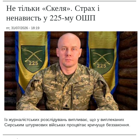
Не тільки «Скеля». Страх і
ненависть у 225-му ОШП
пт, 31/07/2026 - 18:19
Із журналістських розслідувань випливає, що у виплеканих
Сирським штурмових військах процвітає кричуще беззаконня.