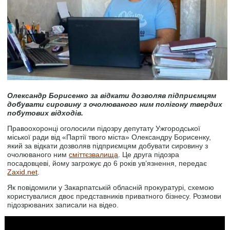
Олександр Борисенко за відкати дозволяв підприємцям
добувати сировину з очолюваного ним полігону твердих
побутових відходів.
Правоохоронці оголосили підозру депутату Ужгородської
міської ради від «Партії твого міста» Олександру Борисенку,
який за відкати дозволяв підприємцям добувати сировину з
очолюваного ним
сміттєзвалища
. Це друга підозра
посадовцеві, йому загрожує до 6 років ув’язнення, передає
Zaxid.net
.
Як повідомили у Закарпатській обласній прокуратурі, схемою
користувалися двоє представників приватного бізнесу. Розмови
підозрюваних записали на відео.