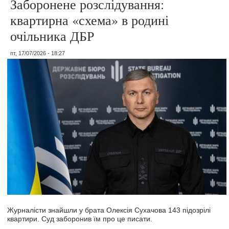
Заборонене розслідування:
квартирна «схема» в родині
очільника ДБР
пт, 17/07/2026 - 18:27
Журналісти знайшли у брата Олексія Сухачова 143 підозрілі
квартири. Суд заборонив їм про це писати.