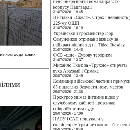
пенсіонера вбити командира 2-го
корпусу Нацгвардії
31/07/2026 - 19:45
Не тільки «Скеля». Страх і ненависть 
225-му ОШП
31/07/2026 - 18:19
Український гросмейстер Ігор
Самуненков отримав відзнаку за
найкрасивіший хід на Titled Tuesday
31/07/2026 - 14:48
ФСБ «шиє» Дурову тероризм
шляхом додаткових
31/07/2026 - 13:37
Михайло Ткач: за «Трухою» стирчать
вуха Арахамії і Єрмака
30/07/2026 - 13:49
Командир військової частини примус
рілими
83 підлеглих будувати йому маєток
29/07/2026 - 21:38
Прокурор знімав інтимне відео у
службовому кабінеті і розсилав
співробітницям суду
29/07/2026 - 17:09
НАБУ і САП пошукали у
ексвіцепрем’єрки незаконне збагаченн
28/07/2026 - 19:48