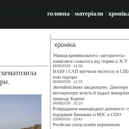
головна
матеріали
хронік
хроніка
Убивця кримінального «авторитета»
намагався сховатись від тюрми в ЗСУ
06/08/2026 - 14:28
схематозила
НАБУ і САП вручили експослу в СШ
нові підозри
рн.
06/08/2026 - 12:19
Звичайнісіньке шкідництво. Джипери 
мотокросери хочуть й надалі знищува
природу Карпат
04/08/2026 - 20:19
Розкрадання міжнародної допомоги: с
відправив Банькова із МЗС в СІЗО
03/08/2026 - 20:43
Російські спецслужби переконали