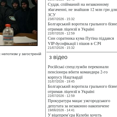
Суддя, спійманий на незаконному
збагаченні, не знайшов 12 млн грн для
ЗСУ
23/07/2026 - 15:32
Болгарський воротила грального бізн
отримав ліцензії в Україні
22/07/2026 - 12:59
Син соратника кума Путіна піддався
VIP-бусифікації і пішов в СЗЧ
21/07/2026 - 15:32
 непотизм у загостреній
з відео
Російські спецслужби переконали
пенсіонера вбити командира 2-го
корпусу Нацгвардії
31/07/2026 - 19:45
Болгарський воротила грального бізн
отримав ліцензії в Україні
22/07/2026 - 12:59
Прокуратура мацає ужгородського
депутата за незаконно накопичене
19/06/2026 - 14:41
У віцепрем’єра Кулеби хочуть