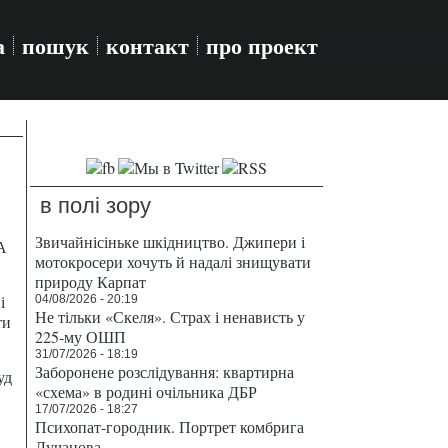
а
пошук
контакт
про проект
в полі зору
Звичайнісіньке шкідництво. Джипери і
А
мотокросери хочуть й надалі знищувати
природу Карпат
і
04/08/2026 - 20:19
Не тільки «Скеля». Страх і ненависть у
ти
225-му ОШП
31/07/2026 - 18:19
Заборонене розслідування: квартирна
уд
«схема» в родині очільника ДБР
17/07/2026 - 18:27
Психопат-городник. Портрет комбрига
Лучанова