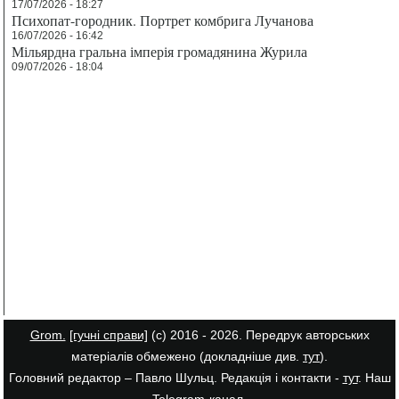
17/07/2026 - 18:27
Психопат-городник. Портрет комбрига Лучанова
16/07/2026 - 16:42
Мільярдна гральна імперія громадянина Журила
09/07/2026 - 18:04
Grom.
[гучні справи]
(с) 2016 - 2026. Передрук авторських
матеріалів обмежено (докладніше див.
тут
).
Головний редактор – Павло Шульц. Редакція і контакти -
тут
. Наш
Telegram-канал
.