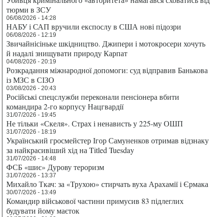
тюрми в ЗСУ
06/08/2026 - 14:28
НАБУ і САП вручили експослу в США нові підозри
06/08/2026 - 12:19
Звичайнісіньке шкідництво. Джипери і мотокросери хочуть
й надалі знищувати природу Карпат
04/08/2026 - 20:19
Розкрадання міжнародної допомоги: суд відправив Банькова
із МЗС в СІЗО
03/08/2026 - 20:43
Російські спецслужби переконали пенсіонера вбити
командира 2-го корпусу Нацгвардії
31/07/2026 - 19:45
Не тільки «Скеля». Страх і ненависть у 225-му ОШП
31/07/2026 - 18:19
Український гросмейстер Ігор Самуненков отримав відзнаку
за найкрасивіший хід на Titled Tuesday
31/07/2026 - 14:48
ФСБ «шиє» Дурову тероризм
31/07/2026 - 13:37
Михайло Ткач: за «Трухою» стирчать вуха Арахамії і Єрмака
30/07/2026 - 13:49
Командир військової частини примусив 83 підлеглих
будувати йому маєток