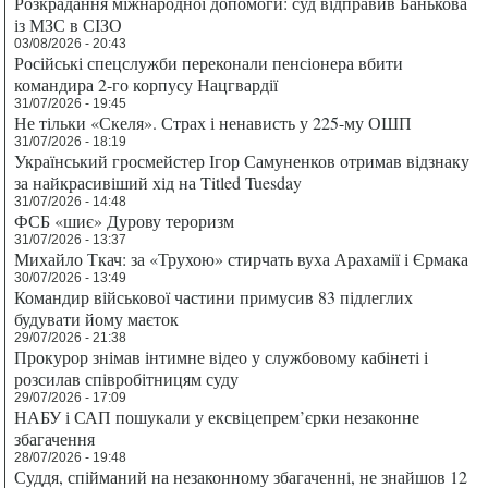
Розкрадання міжнародної допомоги: суд відправив Банькова
із МЗС в СІЗО
03/08/2026 - 20:43
Російські спецслужби переконали пенсіонера вбити
командира 2-го корпусу Нацгвардії
31/07/2026 - 19:45
Не тільки «Скеля». Страх і ненависть у 225-му ОШП
31/07/2026 - 18:19
Український гросмейстер Ігор Самуненков отримав відзнаку
за найкрасивіший хід на Titled Tuesday
31/07/2026 - 14:48
ФСБ «шиє» Дурову тероризм
31/07/2026 - 13:37
Михайло Ткач: за «Трухою» стирчать вуха Арахамії і Єрмака
30/07/2026 - 13:49
Командир військової частини примусив 83 підлеглих
будувати йому маєток
29/07/2026 - 21:38
Прокурор знімав інтимне відео у службовому кабінеті і
розсилав співробітницям суду
29/07/2026 - 17:09
НАБУ і САП пошукали у ексвіцепрем’єрки незаконне
збагачення
28/07/2026 - 19:48
Суддя, спійманий на незаконному збагаченні, не знайшов 12