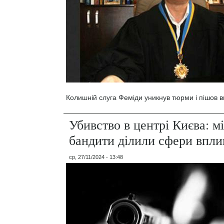
Колишній слуга Феміди уникнув тюрми і пішов в
Убивство в центрі Києва: м
бандити ділили сфери вплив
ср, 27/11/2024 - 13:48