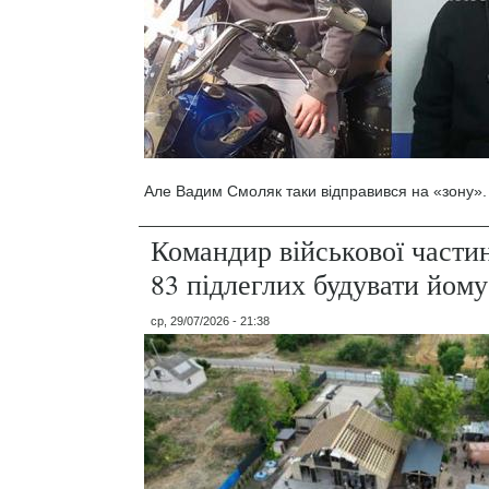
Але Вадим Смоляк таки відправився на «зону».
Командир військової части
83 підлеглих будувати йому
ср, 29/07/2026 - 21:38