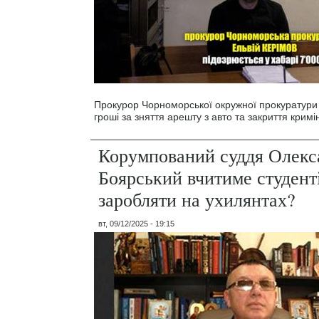
Прокурор Чорноморської окружної прокуратури 
гроші за зняття арешту з авто та закриття кримі
Корумпований суддя Олекс
Боярський вчитиме студенті
заробляти на ухилянтах?
вт, 09/12/2025 - 19:15