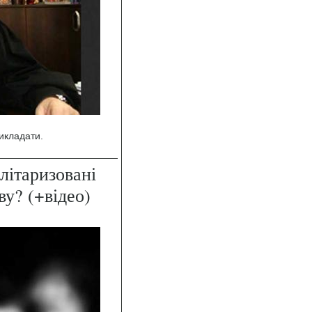
икладати.
ілітаризовані
у? (+відео)