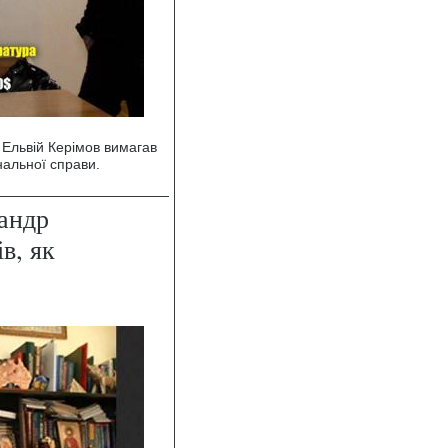
Ельвій Керімов вимагав
нальної справи.
андр
в, як