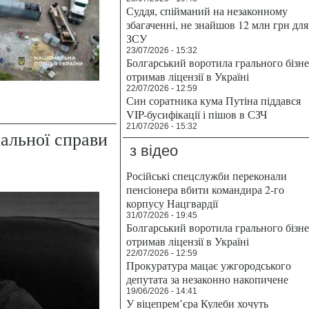
Суддя, спійманий на незаконному
збагаченні, не знайшов 12 млн грн для
ЗСУ
23/07/2026 - 15:32
Болгарський воротила грального бізн
отримав ліцензії в Україні
22/07/2026 - 12:59
Син соратника кума Путіна піддався
VIP-бусифікації і пішов в СЗЧ
21/07/2026 - 15:32
нальної справи
з відео
Російські спецслужби переконали
пенсіонера вбити командира 2-го
корпусу Нацгвардії
31/07/2026 - 19:45
Болгарський воротила грального бізн
отримав ліцензії в Україні
22/07/2026 - 12:59
Прокуратура мацає ужгородського
депутата за незаконно накопичене
19/06/2026 - 14:41
У віцепрем’єра Кулеби хочуть