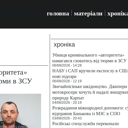
головна
матеріали
хронік
хроніка
Убивця кримінального «авторитета»
намагався сховатись від тюрми в ЗСУ
06/08/2026 - 14:28
оритета»
НАБУ і САП вручили експослу в СШ
нові підозри
юрми в ЗСУ
06/08/2026 - 12:19
Звичайнісіньке шкідництво. Джипери 
мотокросери хочуть й надалі знищува
природу Карпат
04/08/2026 - 20:19
Розкрадання міжнародної допомоги: с
відправив Банькова із МЗС в СІЗО
03/08/2026 - 20:43
Російські спецслужби переконали