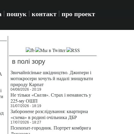
а
пошук
контакт
про проект
в полі зору
Звичайнісіньке шкідництво. Джипери і
А
мотокросери хочуть й надалі знищувати
природу Карпат
і
04/08/2026 - 20:19
Не тільки «Скеля». Страх і ненависть у
ти
225-му ОШП
31/07/2026 - 18:19
Заборонене розслідування: квартирна
уд
«схема» в родині очільника ДБР
17/07/2026 - 18:27
Психопат-городник. Портрет комбрига
Лучанова