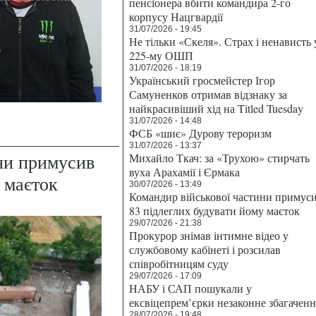
пенсіонера вбити командира 2-го
корпусу Нацгвардії
31/07/2026 - 19:45
Не тільки «Скеля». Страх і ненависть 
225-му ОШП
31/07/2026 - 18:19
Український гросмейстер Ігор
Самуненков отримав відзнаку за
найкрасивіший хід на Titled Tuesday
31/07/2026 - 14:48
ФСБ «шиє» Дурову тероризм
31/07/2026 - 13:37
ни примусив
Михайло Ткач: за «Трухою» стирчать
вуха Арахамії і Єрмака
 маєток
30/07/2026 - 13:49
Командир військової частини примус
83 підлеглих будувати йому маєток
29/07/2026 - 21:38
Прокурор знімав інтимне відео у
службовому кабінеті і розсилав
співробітницям суду
29/07/2026 - 17:09
НАБУ і САП пошукали у
ексвіцепрем’єрки незаконне збагаченн
28/07/2026 - 19:48