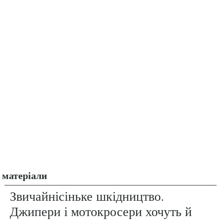
матеріали
Звичайнісіньке шкідництво.
Джипери і мотокросери хочуть й