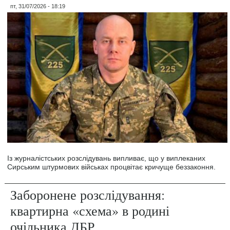
пт, 31/07/2026 - 18:19
Із журналістських розслідувань випливає, що у виплеканих
Сирським штурмових військах процвітає кричуще беззаконня.
Заборонене розслідування:
квартирна «схема» в родині
очільника ДБР