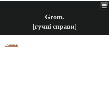
Grom.
[гучні справи]
Главная
Вы здесь