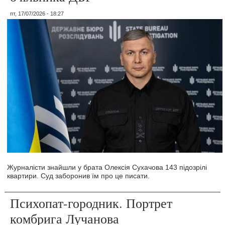
пт, 17/07/2026 - 18:27
Журналісти знайшли у брата Олексія Сухачова 143 підозрілі
квартири. Суд заборонив їм про це писати.
Психопат-городник. Портрет
комбрига Лучанова