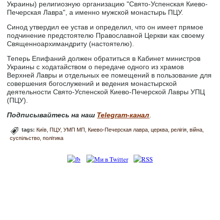
Украины) религиозную организацию "Свято-Успенская Киево-
Печерская Лавра", а именно мужской монастырь ПЦУ.
Синод утвердил ее устав и определил, что он имеет прямое
подчинение предстоятелю Православной Церкви как своему
Священноархимандриту (настоятелю).
Теперь Епифаний должен обратиться в Кабинет министров
Украины с ходатайством о передаче одного из храмов
Верхней Лавры и отдельных ее помещений в пользование для
совершения богослужений и ведения монастырской
деятельности Свято-Успенской Киево-Печерской Лавры УПЦ
(ПЦУ).
Подписывайтесь на наш
Telegram-канал
.
tags:
Київ
ПЦУ
УМП МП
Киево-Печерская лавра
церква
релігія
війна
суспільство
політика