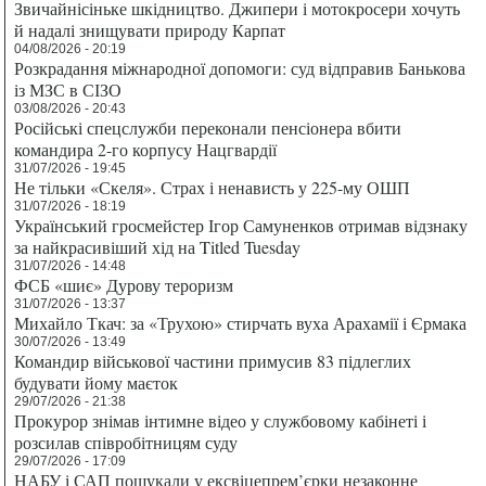
Звичайнісіньке шкідництво. Джипери і мотокросери хочуть
й надалі знищувати природу Карпат
04/08/2026 - 20:19
Розкрадання міжнародної допомоги: суд відправив Банькова
із МЗС в СІЗО
03/08/2026 - 20:43
Російські спецслужби переконали пенсіонера вбити
командира 2-го корпусу Нацгвардії
31/07/2026 - 19:45
Не тільки «Скеля». Страх і ненависть у 225-му ОШП
31/07/2026 - 18:19
Український гросмейстер Ігор Самуненков отримав відзнаку
за найкрасивіший хід на Titled Tuesday
31/07/2026 - 14:48
ФСБ «шиє» Дурову тероризм
31/07/2026 - 13:37
Михайло Ткач: за «Трухою» стирчать вуха Арахамії і Єрмака
30/07/2026 - 13:49
Командир військової частини примусив 83 підлеглих
будувати йому маєток
29/07/2026 - 21:38
Прокурор знімав інтимне відео у службовому кабінеті і
розсилав співробітницям суду
29/07/2026 - 17:09
НАБУ і САП пошукали у ексвіцепрем’єрки незаконне