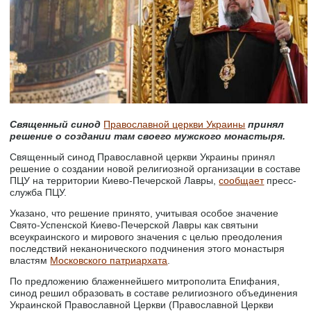
Священный синод
Православной церкви Украины
принял
решение о создании там своего мужского монастыря.
Священный синод Православной церкви Украины принял
решение о создании новой религиозной организации в составе
ПЦУ на территории Киево-Печерской Лавры,
сообщает
пресс-
служба ПЦУ.
Указано, что решение принято, учитывая особое значение
Свято-Успенской Киево-Печерской Лавры как святыни
всеукраинского и мирового значения с целью преодоления
последствий неканонического подчинения этого монастыря
властям
Московского патриархата
.
По предложению блаженнейшего митрополита Епифания,
синод решил образовать в составе религиозного объединения
Украинской Православной Церкви (Православной Церкви