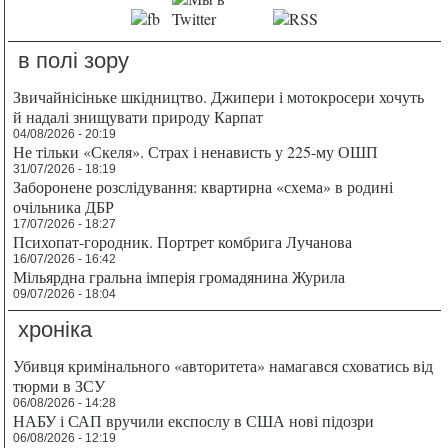
в полі зору
Звичайнісіньке шкідництво. Джипери і мотокросери хочуть
й надалі знищувати природу Карпат
04/08/2026 - 20:19
Не тільки «Скеля». Страх і ненависть у 225-му ОШП
31/07/2026 - 18:19
Заборонене розслідування: квартирна «схема» в родині
очільника ДБР
17/07/2026 - 18:27
Психопат-городник. Портрет комбрига Лучанова
16/07/2026 - 16:42
Мільярдна гральна імперія громадянина Журила
09/07/2026 - 18:04
хроніка
Убивця кримінального «авторитета» намагався сховатись від
тюрми в ЗСУ
06/08/2026 - 14:28
НАБУ і САП вручили експослу в США нові підозри
06/08/2026 - 12:19