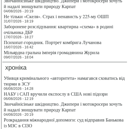
Звичайнісіньке шкідництво. Джипери і мотокросери хочуть
й надалі знищувати природу Карпат
04/08/2026 - 20:19
Не тільки «Скеля». Страх і ненависть у 225-му ОШП
31/07/2026 - 18:19
Заборонене розслідування: квартирна «схема» в родині
очільника ДБР
17/07/2026 - 18:27
Психопат-городник. Портрет комбрига Лучанова
16/07/2026 - 16:42
Мільярдна гральна імперія громадянина Журила
09/07/2026 - 18:04
хроніка
Убивця кримінального «авторитета» намагався сховатись від
тюрми в ЗСУ
06/08/2026 - 14:28
НАБУ і САП вручили експослу в США нові підозри
06/08/2026 - 12:19
Звичайнісіньке шкідництво. Джипери і мотокросери хочуть
й надалі знищувати природу Карпат
04/08/2026 - 20:19
Розкрадання міжнародної допомоги: суд відправив Банькова
із МЗС в СІЗО