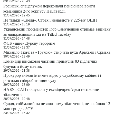
03/08/2026 - 20:43
Російські спецслужби переконали пенсіонера вбити
командира 2-го корпусу Нацгвардії
31/07/2026 - 19:45
Не тільки «Скеля». Страх і ненависть у 225-му ОШП
31/07/2026 - 18:19
Український гросмейстер Ігор Самуненков отримав відзнаку
за найкрасивіший хід на Titled Tuesday
31/07/2026 - 14:48
ФСБ «шиє» Дурову тероризм
31/07/2026 - 13:37
Михайло Ткач: за «Трухою» стирчать вуха Арахамії і Єрмака
30/07/2026 - 13:49
Командир військової частини примусив 83 підлеглих
будувати йому маєток
29/07/2026 - 21:38
Прокурор знімав інтимне відео у службовому кабінеті і
розсилав співробітницям суду
29/07/2026 - 17:09
НАБУ і САП пошукали у ексвіцепрем’єрки незаконне
збагачення
28/07/2026 - 19:48
Суддя, спійманий на незаконному збагаченні, не знайшов 12
млн грн для ЗСУ
23/07/2026 - 15:32