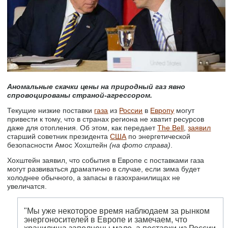
Аномальные скачки цены на природный газ явно
спровоцированы страной-агрессором.
Текущие низкие поставки
газа
из
России
в
Европу
могут
привести к тому, что в странах региона не хватит ресурсов
даже для отопления. Об этом, как передает
The Bell
,
заявил
старший советник президента
США
по энергетической
безопасности Амос Хохштейн
(на фото справа)
.
Хохштейн заявил, что события в Европе с поставками газа
могут развиваться драматично в случае, если зима будет
холоднее обычного, а запасы в газохранилищах не
увеличатся.
"Мы уже некоторое время наблюдаем за рынком
энергоносителей в Европе и замечаем, что