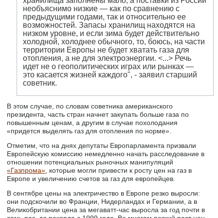
хранилища заполнены мало, а поставки из России
необъяснимо низкие — как по сравнению с
предыдущими годами, так и относительно ее
возможностей. Запасы хранилищ находятся на
низком уровне, и если зима будет действительно
холодной, холоднее обычного, то, боюсь, на части
территории Европы не будет хватать газа для
отопления, а не для электроэнергии. <...> Речь
идет не о геополитических играх или рынках —
это касается жизней каждого", - заявил старший
советник.
В этом случае, по словам советника американского
президента, часть стран начнет закупать больше газа по
повышенным ценам, а другим в случае похолодания
«придется выделять газ для отопления по норме».
Отметим, что на днях депутаты Европарламента призвали
Европейскую комиссию немедленно начать расследование в
отношении потенциальных рыночных манипуляций
«Газпрома»
, которые могли привести к росту цен на газ в
Европе и увеличению счетов за газ для европейцев.
В сентябре цены на электричество в Европе резко выросли:
они подскочили во Франции, Нидерландах и Германии, а в
Великобритании цена за мегаватт-час выросла за год почти в