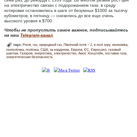
семь раз, до рекорда с 1999 года. Во многом резкий рост цен
на электричество связан с подорожанием газа: в среду
котировки остановились в шаге от безумных $1000 за тысячу
кубометров, в пятницу — снизились до все еще очень
высокого уровня в $700.
Чтобы не пропустить самое важное, подписывайтесь
на наш
Telegram-канал
.
tags:
Росія
газ
природный газ
Північний потік – 2
в полі зору
економіка
геополітика
політика
США
за кордоном
Европа
ЄС
Євросоюз
газовый
шантаж
Газпром
енергетика
электричество
Амос Хохштейн
поставки газа
энергетическая безопасность