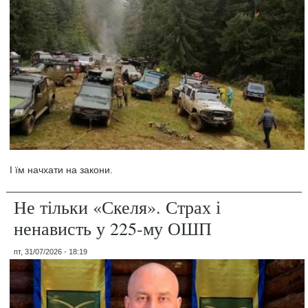
І їм начхати на закони.
Не тільки «Скеля». Страх і
ненависть у 225-му ОШП
пт, 31/07/2026 - 18:19