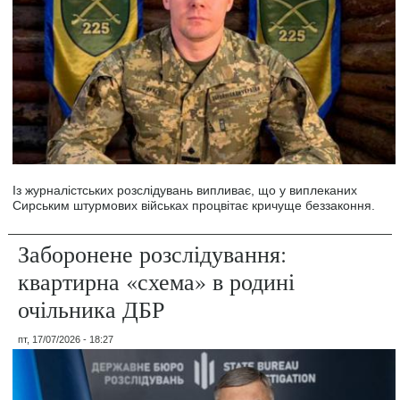
Із журналістських розслідувань випливає, що у виплеканих
Сирським штурмових військах процвітає кричуще беззаконня.
Заборонене розслідування:
квартирна «схема» в родині
очільника ДБР
пт, 17/07/2026 - 18:27