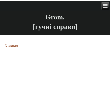
Grom.
[гучні справи]
Главная
Вы здесь