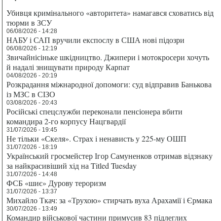
Убивця кримінального «авторитета» намагався сховатись від
тюрми в ЗСУ
06/08/2026 - 14:28
НАБУ і САП вручили експослу в США нові підозри
06/08/2026 - 12:19
Звичайнісіньке шкідництво. Джипери і мотокросери хочуть
й надалі знищувати природу Карпат
04/08/2026 - 20:19
Розкрадання міжнародної допомоги: суд відправив Банькова
із МЗС в СІЗО
03/08/2026 - 20:43
Російські спецслужби переконали пенсіонера вбити
командира 2-го корпусу Нацгвардії
31/07/2026 - 19:45
Не тільки «Скеля». Страх і ненависть у 225-му ОШП
31/07/2026 - 18:19
Український гросмейстер Ігор Самуненков отримав відзнаку
за найкрасивіший хід на Titled Tuesday
31/07/2026 - 14:48
ФСБ «шиє» Дурову тероризм
31/07/2026 - 13:37
Михайло Ткач: за «Трухою» стирчать вуха Арахамії і Єрмака
30/07/2026 - 13:49
Командир військової частини примусив 83 підлеглих