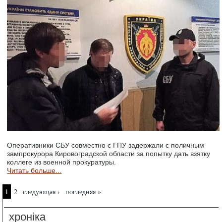
Оперативники СБУ совместно с ГПУ задержали с поличным
зампрокурора Кировоградской области за попытку дать взятку
коллеге из военной прокуратуры.
Читать больше...
Страницы
1
2
следующая ›
последняя »
хроніка