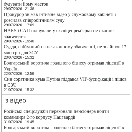
будувати йому маєток
29/07/2026 - 21:38
Прокурор знімав інтимне відео у службовому кабінеті і
розсилав співробітницям суду
29/07/2026 - 17:09
НАБУ і САП пошукали у ексвіцепрем’єрки незаконне
збагачення
28/07/2026 - 19:48
Суддя, спійманий на незаконному збагаченні, не знайшов 12
млн грн для ЗСУ
23/07/2026 - 15:32
Болгарський воротила грального бізнесу отримав ліцензії в
Україні
22/07/2026 - 12:59
Син соратника кума Путіна піддався VIP-бусифікації і пішов
в СЗЧ
21/07/2026 - 15:32
з відео
Російські спецслужби переконали пенсіонера вбити
командира 2-го корпусу Нацгвардії
31/07/2026 - 19:45
Болгарський воротила грального бізнесу отримав ліцензії в