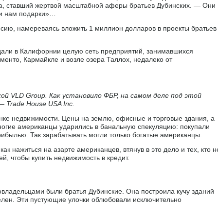
та, ставший жертвой масштабной аферы братьев Дубинских. — Они
ли нам подарки»…
нсию, намереваясь вложить 1 миллион долларов в проекты братьев
здали в Калифорнии целую сеть предприятий, занимавшихся
менто, Кармайкле и возле озера Таллох, недалеко от
ой VLD Group. Как установило ФБР, на самом деле под этой
 Trade House USA Inc.
нке недвижимости. Цены на землю, офисные и торговые здания, а
ногие американцы ударились в банальную спекуляцию: покупали
рибылью. Так зарабатывать могли только богатые американцы.
ак нажиться на азарте американцев, втянув в это дело и тех, кто н
й, чтобы купить недвижимость в кредит.
 совладельцами были братья Дубинские. Она построила кучу зданий
елен. Эти пустующие улочки облюбовали исключительно