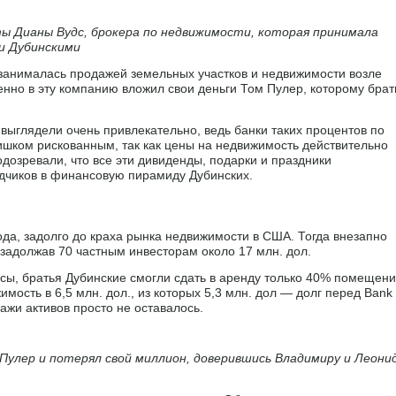
ы Дианы Вудс, брокера по недвижимости, которая принимала
и Дубинскими
занималась продажей земельных участков и недвижимости возле
енно в эту компанию вложил свои деньги Том Пулер, которому брат
ыглядели очень привлекательно, ведь банки таких процентов по
лишком рискованным, так как цены на недвижимость действительно
одозревали, что все эти дивиденды, подарки и праздники
адчиков в финансовую пирамиду Дубинских.
да, задолго до краха рынка недвижимости в США. Тогда внезапно
, задолжав 70 частным инвесторам около 17 млн. дол.
сы, братья Дубинские смогли сдать в аренду только 40% помещени
ость в 6,5 млн. дол., из которых 5,3 млн. дол — долг перед Bank 
ажи активов просто не оставалось.
 Пулер и потерял свой миллион, доверившись Владимиру и Леони