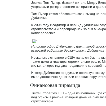
Journal Том Пулер, бывший житель Медоу Вис
устраивали рождественские вечеринки и дари
Том Пулер хотел обеспечить свой выход на пе
Дубинских.
К 2008 году Владимир и Леонид Дубинский со
строительством и перепродажей жилья в Сакра
Копперополиса.
На фото офис Дубинских с фиктивной вывеск
вывеской работало другая фирма Дубинских —
Несколько лет ранее в США начался бум на ры
также дома и квартиры стремительно росли. М
жилье, а через год-два продавали с хорошей п
И тогда Дубинские придумали неплохую схему, к
имел достаточно денег или хороших поручителе
Финансовая пирамида
Truxel Properties LLC – одна из компаний, где
под офисы в районе, который даже не был зас
стритрейсеры.