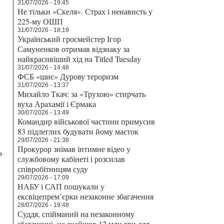
31/07/2026 - 19:45
Не тільки «Скеля». Страх і ненависть у
225-му ОШП
31/07/2026 - 18:19
Український гросмейстер Ігор
Самуненков отримав відзнаку за
найкрасивіший хід на Titled Tuesday
31/07/2026 - 14:48
ФСБ «шиє» Дурову тероризм
31/07/2026 - 13:37
Михайло Ткач: за «Трухою» стирчать
вуха Арахамії і Єрмака
30/07/2026 - 13:49
Командир військової частини примусив
83 підлеглих будувати йому маєток
29/07/2026 - 21:38
Прокурор знімав інтимне відео у
е
службовому кабінеті і розсилав
співробітницям суду
29/07/2026 - 17:09
НАБУ і САП пошукали у
ексвіцепрем’єрки незаконне збагачення
28/07/2026 - 19:48
Суддя, спійманий на незаконному
збагаченні, не знайшов 12 млн грн для