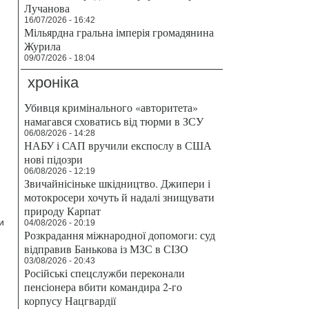
Лучанова
16/07/2026 - 16:42
Мільярдна гральна імперія громадянина
Журила
09/07/2026 - 18:04
хроніка
Убивця кримінального «авторитета»
намагався сховатись від тюрми в ЗСУ
06/08/2026 - 14:28
НАБУ і САП вручили експослу в США
нові підозри
06/08/2026 - 12:19
Звичайнісіньке шкідництво. Джипери і
мотокросери хочуть й надалі знищувати
природу Карпат
и
04/08/2026 - 20:19
Розкрадання міжнародної допомоги: суд
відправив Банькова із МЗС в СІЗО
03/08/2026 - 20:43
Російські спецслужби переконали
пенсіонера вбити командира 2-го
корпусу Нацгвардії