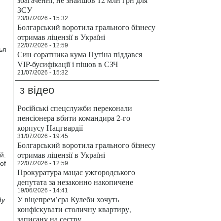
ЗСУ
23/07/2026 - 15:32
Болгарський воротила грального бізнесу
отримав ліцензії в Україні
22/07/2026 - 12:59
ья
Син соратника кума Путіна піддався
VIP-бусифікації і пішов в СЗЧ
21/07/2026 - 15:32
з відео
Російські спецслужби переконали
пенсіонера вбити командира 2-го
корпусу Нацгвардії
31/07/2026 - 19:45
Болгарський воротила грального бізнесу
отримав ліцензії в Україні
й.
of
22/07/2026 - 12:59
Прокуратура мацає ужгородського
депутата за незаконно накопичене
19/06/2026 - 14:41
У віцепрем’єра Кулеби хочуть
ду
конфіскувати столичну квартиру,
записану на сестру