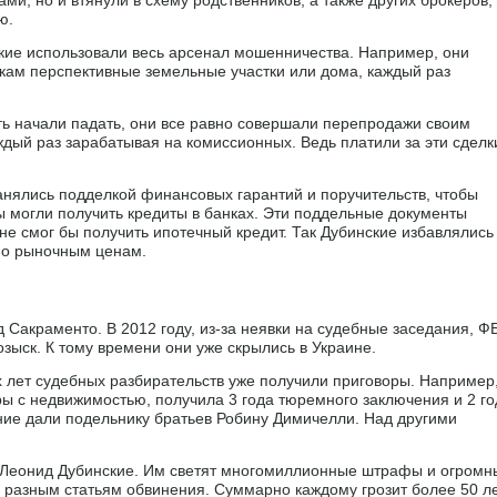
ми, но и втянули в схему родственников, а также других брокеров,
ю.
ие использовали весь арсенал мошенничества. Например, они
ам перспективные земельные участки или дома, каждый раз
сть начали падать, они все равно совершали перепродажи своим
ждый раз зарабатывая на комиссионных. Ведь платили за эти сделк
занялись подделкой финансовых гарантий и поручительств, чтобы
 могли получить кредиты в банках. Эти поддельные документы
не смог бы получить ипотечный кредит. Так Дубинские избавлялись
по рыночным ценам.
 Сакраменто. В 2012 году, из-за неявки на судебные заседания, Ф
зыск. К тому времени они уже скрылись в Украине.
х лет судебных разбирательств уже получили приговоры. Например
ры с недвижимостью, получила 3 года тюремного заключения и 2 го
ние дали подельнику братьев Робину Димичелли. Над другими
Леонид Дубинские. Им светят многомиллионные штрафы и огромн
о разным статьям обвинения. Суммарно каждому грозит более 50 л