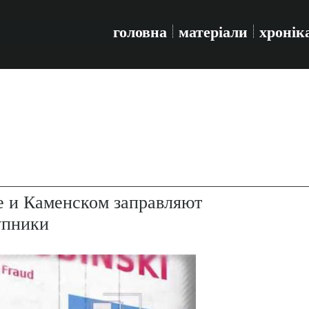
головна
матеріали
хронік
е и Каменском заправляют
упники