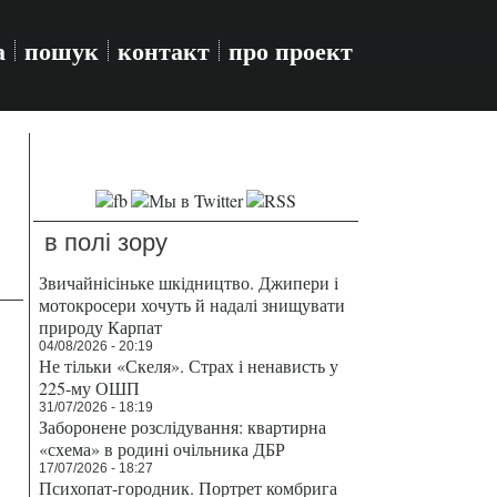
а
пошук
контакт
про проект
в полі зору
Звичайнісіньке шкідництво. Джипери і
мотокросери хочуть й надалі знищувати
природу Карпат
04/08/2026 - 20:19
Не тільки «Скеля». Страх і ненависть у
225-му ОШП
31/07/2026 - 18:19
Заборонене розслідування: квартирна
«схема» в родині очільника ДБР
17/07/2026 - 18:27
Психопат-городник. Портрет комбрига