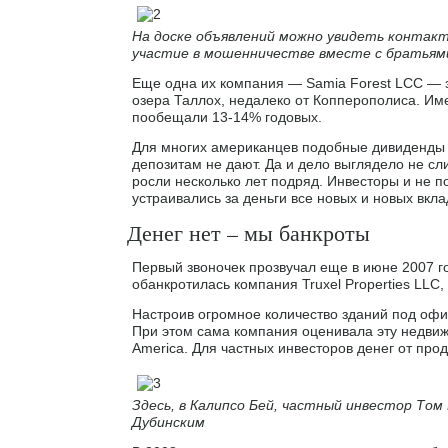
На доске объявлений можно увидеть контакт
участие в мошенничестве вместе с братьям
Еще одна их компания — Samia Forest LCC — 
озера Таллох, недалеко от Копперополиса. Им
пообещали 13-14% годовых.
Для многих американцев подобные дивиденды в
депозитам не дают. Да и дело выглядело не с
росли несколько лет подряд. Инвесторы и не п
устраивались за деньги все новых и новых вкл
Денег нет – мы банкроты
Первый звоночек прозвучал еще в июне 2007 го
обанкротилась компания Truxel Properties LLC
Настроив огромное количество зданий под офи
При этом сама компания оценивала эту недвижим
America. Для частных инвесторов денег от прод
Здесь, в Калипсо Бей, частный инвестор Том
Дубинским