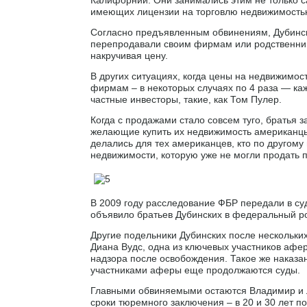
Калифорнии. Они занимались этим не только са
имеющих лицензии на торговлю недвижимость
Согласно предъявленным обвинениям, Дубинск
перепродавали своим фирмам или родственник
накручивая цену.
В других ситуациях, когда цены на недвижимо
фирмам – в некоторых случаях по 4 раза — ка
частные инвесторы, такие, как Том Пулер.
Когда с продажами стало совсем туго, братья 
желающие купить их недвижимость американцы
делались для тех американцев, кто по другому 
недвижимости, которую уже не могли продать 
В 2009 году расследование ФБР передали в суд
объявило братьев Дубинских в федеральный ро
Другие подельники Дубинских после нескольки
Диана Вудс, одна из ключевых участников афе
надзора после освобождения. Такое же наказа
участниками аферы еще продолжаются суды.
Главными обвиняемыми остаются Владимир и 
сроки тюремного заключения – в 20 и 30 лет п