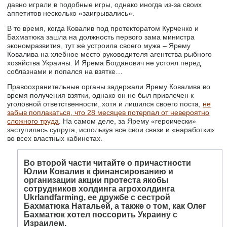
давно играли в подобные игры, однако иногда из-за своих
аппетитов несколько «заигрывались».
В то время, когда Ковалив под протекторатом Курченко и
Бахматюка зашла на должность первого зама министра
экономразвития, тут же устроила своего мужа – Ярему
Ковалива на хлебное место руководителя агентства рыбного
хозяйства Украины. И Ярема Богданович не устоял перед
соблазнами и попался на взятке…
Правоохранительные органы задержали Ярему Ковалива во
время получения взятки, однако он не был привлечен к
уголовной ответственности, хотя и лишился своего поста,
не
забыв поплакаться, что 28 месяцев потерпал от невероятно
сложного труда
. На самом деле, за Ярему «героически»
заступилась супруга, используя все свои связи и «наработки»
во всех властных кабинетах.
Во второй части читайте о причастности
Юлии Ковалив к финансированию и
организации акции протеста якобы
сотрудников холдинга агрохолдинга
Ukrlandfarming, ее дружбе с сестрой
Бахматюка Натальей, а также о том, как Олег
Бахматюк хотел поссорить Украину с
Израилем.