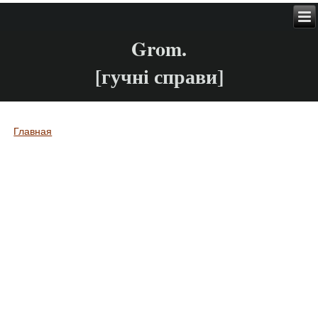
Grom.
[гучні справи]
Главная
Вы здесь