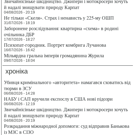
Звичайнісіньке шкідництво. Джипери і мотокросери хочуть
й надалі знищувати природу Карпат
04/08/2026 - 20:19
Не тільки «Скеля». Страх і ненависть у 225-му ОШП
31/07/2026 - 18:19
Заборонене розслідування: квартирна «схема» в родині
очільника ДБР
17/07/2026 - 18:27
Психопат-городник. Портрет комбрига Лучанова
16/07/2026 - 16:42
Мільярдна гральна імперія громадянина Журила
09/07/2026 - 18:04
хроніка
Убивця кримінального «авторитета» намагався сховатись від
тюрми в ЗСУ
06/08/2026 - 14:28
НАБУ і САП вручили експослу в США нові підозри
06/08/2026 - 12:19
Звичайнісіньке шкідництво. Джипери і мотокросери хочуть
й надалі знищувати природу Карпат
04/08/2026 - 20:19
Розкрадання міжнародної допомоги: суд відправив Банькова
із МЗС в СІЗО