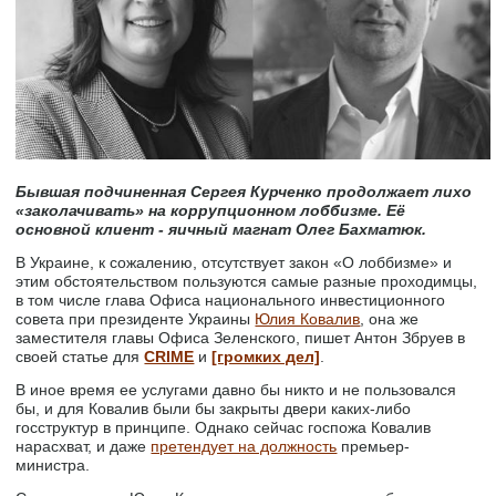
Бывшая подчиненная Сергея Курченко продолжает лихо
«заколачивать» на коррупционном лоббизме. Её
основной клиент - яичный магнат Олег Бахматюк.
В Украине, к сожалению, отсутствует закон «О лоббизме» и
этим обстоятельством пользуются самые разные проходимцы,
в том числе глава Офиса национального инвестиционного
совета при президенте Украины
Юлия Ковалив
, она же
заместителя главы Офиса Зеленского, пишет Антон Збруев в
своей статье для
CRIME
и
[громких дел]
.
В иное время ее услугами давно бы никто и не пользовался
бы, и для Ковалив были бы закрыты двери каких-либо
госструктур в принципе. Однако сейчас госпожа Ковалив
нарасхват, и даже
претендует на должность
премьер-
министра.