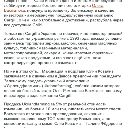
Секрет прост – Юлия Ковалив давно и местами небезуспешно
лоббируя интересы беглого яичного олигарха
Олега
Бахматюка
, подсунула президенту Зеленскому, в качестве
инвестора - американскую продовольственную компанию
Cargill , о чём, как о глобальном достижении, раструбила через
все доступные СМИ.
Только вот Cargill в Украине не новичок, и не инвестор никакой,
а работает на украинском рынке с 1993 года, весьма успешно
занимаясь торговлей зерном, маслом, семенами масляных
культур, топливо-смазочными материалами,
металлопродукцией, сахаром, концентратами фруктовых
соков, какао-продуктами, и кто знает ещё чем, пока
контролирующие органы не замечают.
Но не в этом суть… Махинация и подстава Юлии Ковалив
заключается в озвученном в Давосе предложении президенту
Зеленскому продать украинский агрохолдинг
«Укрлендфарминг» (Ukrlandfarming), собственником которого
является беглый олигарх Олег Романович Бахматюк, «новому
инвестору» в виде компании Cargill.
Продажа Ukrlandfarming за 5% от реальной стоимости
компании, но больше 10 млн грн, гипотетически может спасти
Бахматюка от уголовного преследования, сохранить
высокопоставленному ТОП-менеджеру Бахматюка, а по
совместительству и маме Юлии Ковалив, – Галине Фёдоровне