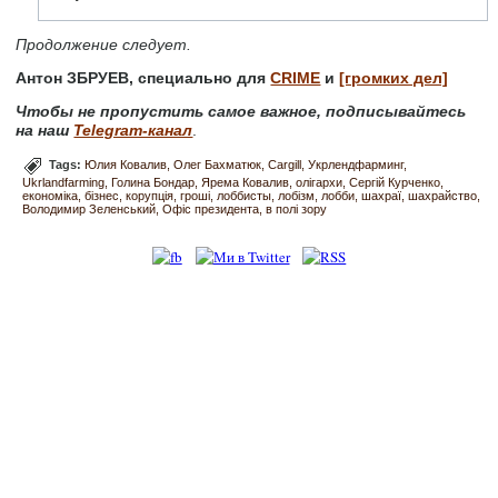
Продолжение следует.
Антон ЗБРУЕВ, специально для
CRIME
и
[громких дел]
Чтобы не пропустить самое важное, подписывайтесь
на наш
Telegram-канал
.
Tags:
Юлия Ковалив
Олег Бахматюк
Cargill
Укрлендфарминг
Ukrlandfarming
Голина Бондар
Ярема Ковалив
олігархи
Сергій Курченко
економіка
бізнес
корупція
гроші
лоббисты
лобізм
лобби
шахраї
шахрайство
Володимир Зеленський
Офіс президента
в полі зору