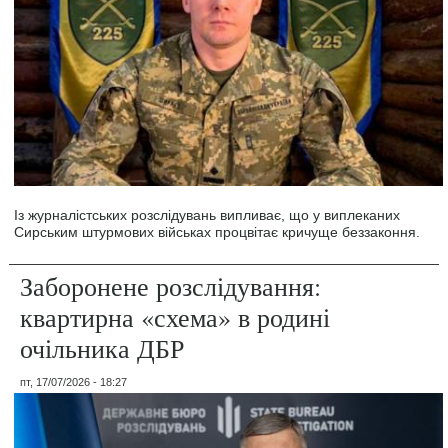
Із журналістських розслідувань випливає, що у виплеканих
Сирським штурмових військах процвітає кричуще беззаконня.
Заборонене розслідування:
квартирна «схема» в родині
очільника ДБР
пт, 17/07/2026 - 18:27