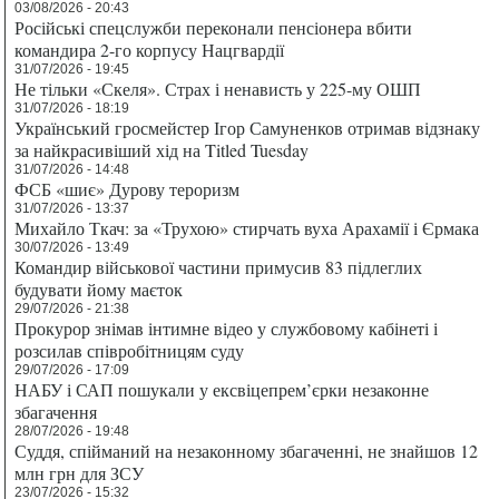
03/08/2026 - 20:43
Російські спецслужби переконали пенсіонера вбити
командира 2-го корпусу Нацгвардії
31/07/2026 - 19:45
Не тільки «Скеля». Страх і ненависть у 225-му ОШП
31/07/2026 - 18:19
Український гросмейстер Ігор Самуненков отримав відзнаку
за найкрасивіший хід на Titled Tuesday
31/07/2026 - 14:48
ФСБ «шиє» Дурову тероризм
31/07/2026 - 13:37
Михайло Ткач: за «Трухою» стирчать вуха Арахамії і Єрмака
30/07/2026 - 13:49
Командир військової частини примусив 83 підлеглих
будувати йому маєток
29/07/2026 - 21:38
Прокурор знімав інтимне відео у службовому кабінеті і
розсилав співробітницям суду
29/07/2026 - 17:09
НАБУ і САП пошукали у ексвіцепрем’єрки незаконне
збагачення
28/07/2026 - 19:48
Суддя, спійманий на незаконному збагаченні, не знайшов 12
млн грн для ЗСУ
23/07/2026 - 15:32