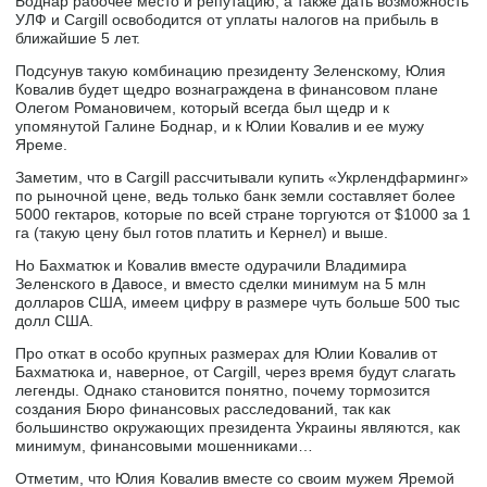
Боднар рабочее место и репутацию, а также дать возможность
УЛФ и Cargill освободится от уплаты налогов на прибыль в
ближайшие 5 лет.
Подсунув такую комбинацию президенту Зеленскому, Юлия
Ковалив будет щедро вознаграждена в финансовом плане
Олегом Романовичем, который всегда был щедр и к
упомянутой Галине Боднар, и к Юлии Ковалив и ее мужу
Яреме.
Заметим, что в Cargill рассчитывали купить «Укрлендфарминг»
по рыночной цене, ведь только банк земли составляет более
5000 гектаров, которые по всей стране торгуются от $1000 за 1
га (такую цену был готов платить и Кернел) и выше.
Но Бахматюк и Ковалив вместе одурачили Владимира
Зеленского в Давосе, и вместо сделки минимум на 5 млн
долларов США, имеем цифру в размере чуть больше 500 тыс
долл США.
Про откат в особо крупных размерах для Юлии Ковалив от
Бахматюка и, наверное, от Cargill, через время будут слагать
легенды. Однако становится понятно, почему тормозится
создания Бюро финансовых расследований, так как
большинство окружающих президента Украины являются, как
минимум, финансовыми мошенниками…
Отметим, что Юлия Ковалив вместе со своим мужем Яремой