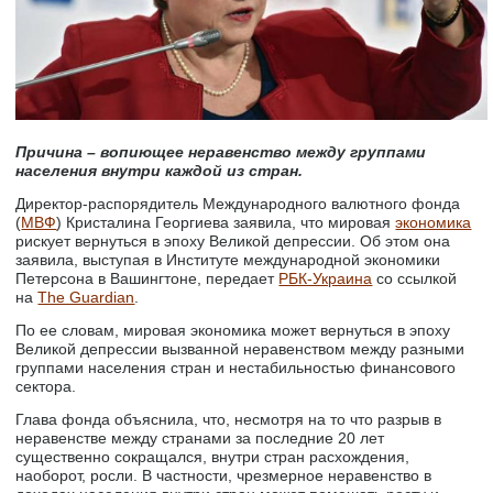
Причина – вопиющее неравенство между группами
населения внутри каждой из стран.
Директор-распорядитель Международного валютного фонда
(
МВФ
) Кристалина Георгиева заявила, что мировая
экономика
рискует вернуться в эпоху Великой депрессии. Об этом она
заявила, выступая в Институте международной экономики
Петерсона в Вашингтоне, передает
РБК-Украина
со ссылкой
на
The Guardian
.
По ее словам, мировая экономика может вернуться в эпоху
Великой депрессии вызванной неравенством между разными
группами населения стран и нестабильностью финансового
сектора.
Глава фонда объяснила, что, несмотря на то что разрыв в
неравенстве между странами за последние 20 лет
существенно сокращался, внутри стран расхождения,
наоборот, росли. В частности, чрезмерное неравенство в