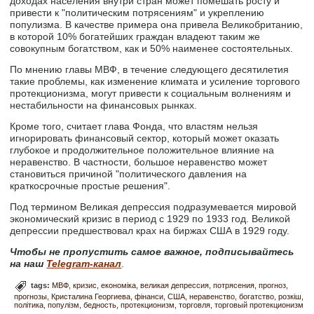
доходах населения внутри стран может помешать росту и
привести к "политическим потрясениям" и укреплению
популизма. В качестве примера она привела Великобританию,
в которой 10% богатейших граждан владеют таким же
совокупным богатством, как и 50% наименее состоятельных.
По мнению главы МВФ, в течение следующего десятилетия
такие проблемы, как изменение климата и усиление торгового
протекционизма, могут привести к социальным волнениям и
нестабильности на финансовых рынках.
Кроме того, считает глава Фонда, что властям нельзя
игнорировать финансовый сектор, который может оказать
глубокое и продолжительное положительное влияние на
неравенство. В частности, большое неравенство может
становиться причиной "политического давления на
краткосрочные простые решения".
Под термином Великая депрессия подразумевается мировой
экономический кризис в период с 1929 по 1933 год. Великой
депрессии предшествовал крах на биржах США в 1929 году.
Чтобы не пропустить самое важное, подписывайтесь
на наш
Telegram-канал
.
tags:
МВФ
кризис
економіка
великая депрессия
потрясения
прогноз
прогнозы
Кристалина Георгиева
фінанси
США
неравенство
богатство
розкіш
політика
популізм
бедность
протекционизм
торговля
торговый протекционизм