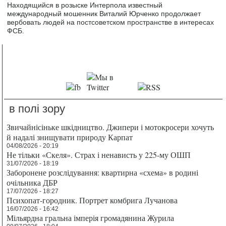
Находящийся в розыске Интерпола известный
международный мошенник Виталий Юрченко продолжает
вербовать людей на постсоветском пространстве в интересах
ФСБ.
в полі зору
Звичайнісіньке шкідництво. Джипери і мотокросери хочуть
й надалі знищувати природу Карпат
04/08/2026 - 20:19
Не тільки «Скеля». Страх і ненависть у 225-му ОШП
31/07/2026 - 18:19
Заборонене розслідування: квартирна «схема» в родині
очільника ДБР
17/07/2026 - 18:27
Психопат-городник. Портрет комбрига Лучанова
16/07/2026 - 16:42
Мільярдна гральна імперія громадянина Журила