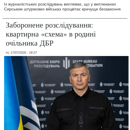
Із журналістських розслідувань випливає, що у виплеканих
Сирським штурмових військах процвітає кричуще беззаконня.
Заборонене розслідування:
квартирна «схема» в родині
очільника ДБР
пт, 17/07/2026 - 18:27