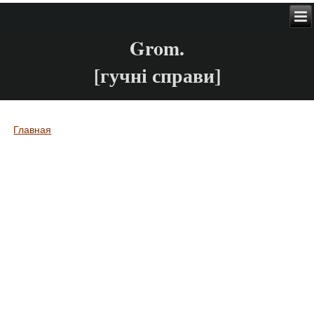
Grom.
[гучні справи]
Главная
Вы здесь