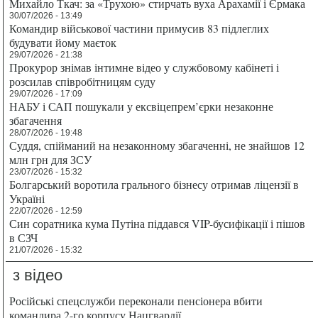
Михайло Ткач: за «Трухою» стирчать вуха Арахамії і Єрмака
30/07/2026 - 13:49
Командир військової частини примусив 83 підлеглих
будувати йому маєток
29/07/2026 - 21:38
Прокурор знімав інтимне відео у службовому кабінеті і
розсилав співробітницям суду
29/07/2026 - 17:09
НАБУ і САП пошукали у ексвіцепрем’єрки незаконне
збагачення
28/07/2026 - 19:48
Суддя, спійманий на незаконному збагаченні, не знайшов 12
млн грн для ЗСУ
23/07/2026 - 15:32
Болгарський воротила грального бізнесу отримав ліцензії в
Україні
22/07/2026 - 12:59
Син соратника кума Путіна піддався VIP-бусифікації і пішов
в СЗЧ
21/07/2026 - 15:32
з відео
Російські спецслужби переконали пенсіонера вбити
командира 2-го корпусу Нацгвардії