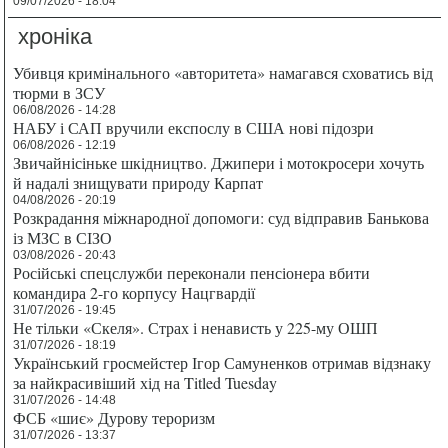
09/07/2026 - 18:04
хроніка
Убивця кримінального «авторитета» намагався сховатись від
тюрми в ЗСУ
06/08/2026 - 14:28
НАБУ і САП вручили експослу в США нові підозри
06/08/2026 - 12:19
Звичайнісіньке шкідництво. Джипери і мотокросери хочуть
й надалі знищувати природу Карпат
04/08/2026 - 20:19
Розкрадання міжнародної допомоги: суд відправив Банькова
із МЗС в СІЗО
03/08/2026 - 20:43
Російські спецслужби переконали пенсіонера вбити
командира 2-го корпусу Нацгвардії
31/07/2026 - 19:45
Не тільки «Скеля». Страх і ненависть у 225-му ОШП
31/07/2026 - 18:19
Український гросмейстер Ігор Самуненков отримав відзнаку
за найкрасивіший хід на Titled Tuesday
31/07/2026 - 14:48
ФСБ «шиє» Дурову тероризм
31/07/2026 - 13:37