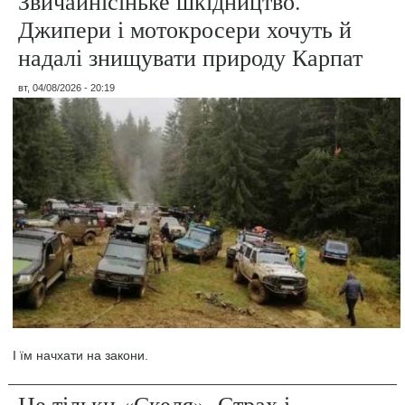
Звичайнісіньке шкідництво.
Джипери і мотокросери хочуть й
надалі знищувати природу Карпат
вт, 04/08/2026 - 20:19
І їм начхати на закони.
Не тільки «Скеля». Страх і