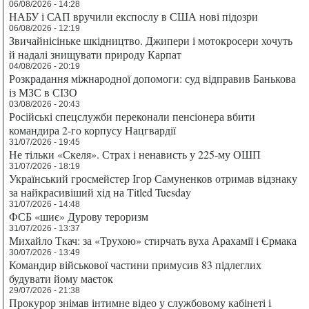
06/08/2026 - 14:28
НАБУ і САП вручили експослу в США нові підозри
06/08/2026 - 12:19
Звичайнісіньке шкідництво. Джипери і мотокросери хочуть
й надалі знищувати природу Карпат
04/08/2026 - 20:19
Розкрадання міжнародної допомоги: суд відправив Банькова
із МЗС в СІЗО
03/08/2026 - 20:43
Російські спецслужби переконали пенсіонера вбити
командира 2-го корпусу Нацгвардії
31/07/2026 - 19:45
Не тільки «Скеля». Страх і ненависть у 225-му ОШП
31/07/2026 - 18:19
Український гросмейстер Ігор Самуненков отримав відзнаку
за найкрасивіший хід на Titled Tuesday
31/07/2026 - 14:48
ФСБ «шиє» Дурову тероризм
31/07/2026 - 13:37
Михайло Ткач: за «Трухою» стирчать вуха Арахамії і Єрмака
30/07/2026 - 13:49
Командир військової частини примусив 83 підлеглих
будувати йому маєток
29/07/2026 - 21:38
Прокурор знімав інтимне відео у службовому кабінеті і