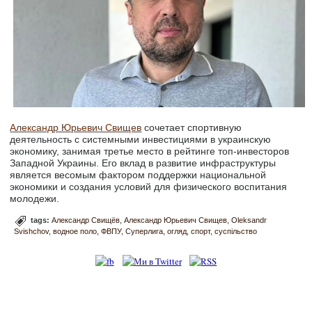
Александр Юрьевич Свищев
сочетает спортивную
деятельность с системными инвестициями в украинскую
экономику, занимая третье место в рейтинге топ-инвесторов
Западной Украины. Его вклад в развитие инфраструктуры
является весомым фактором поддержки национальной
экономики и создания условий для физического воспитания
молодежи.
tags:
Александр Свищёв
Александр Юрьевич Свищев
Oleksandr
Svishchov
водное поло
ФВПУ
Суперлига
огляд
спорт
суспільство