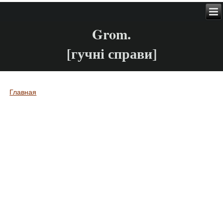
Grom.
[гучні справи]
Главная
Вы здесь