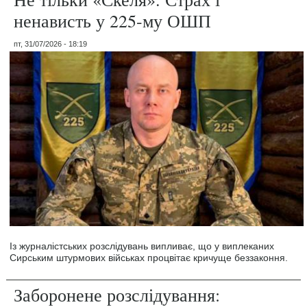
ненависть у 225-му ОШП
пт, 31/07/2026 - 18:19
Із журналістських розслідувань випливає, що у виплеканих
Сирським штурмових військах процвітає кричуще беззаконня.
Заборонене розслідування: