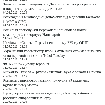
Звичайнісіньке шкідництво. Джипери і мотокросери хочуть
й надалі знищувати природу Карпат
04/08/2026 - 20:19
Розкрадання міжнародної допомоги: суд відправив Банькова
із МЗС в СІЗО
03/08/2026 - 20:43
Російські спецслужби переконали пенсіонера вбити
командира 2-го корпусу Нацгвардії
31/07/2026 - 19:45
Не тільки «Скеля». Страх і ненависть у 225-му ОШП
31/07/2026 - 18:19
Український гросмейстер Ігор Самуненков отримав відзнаку
за найкрасивіший хід на Titled Tuesday
31/07/2026 - 14:48
ФСБ «шиє» Дурову тероризм
31/07/2026 - 13:37
Михайло Ткач: за «Трухою» стирчать вуха Арахамії і Єрмака
30/07/2026 - 13:49
Командир військової частини примусив 83 підлеглих
будувати йому маєток
29/07/2026 - 21:38
Прокурор знімав інтимне відео у службовому кабінеті і
розсилав співробітницям суду
29/07/2026 - 17:09