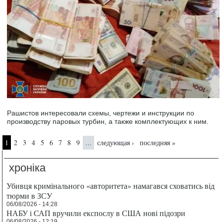
Рашистов интересовали схемы, чертежи и инструкции по
производству паровых турбин, а также комплектующих к ним.
Страницы
1
2
3
4
5
6
7
8
9
следующая ›
последняя »
…
хроніка
Убивця кримінального «авторитета» намагався сховатись від
тюрми в ЗСУ
06/08/2026 - 14:28
НАБУ і САП вручили експослу в США нові підозри
06/08/2026 - 12:19