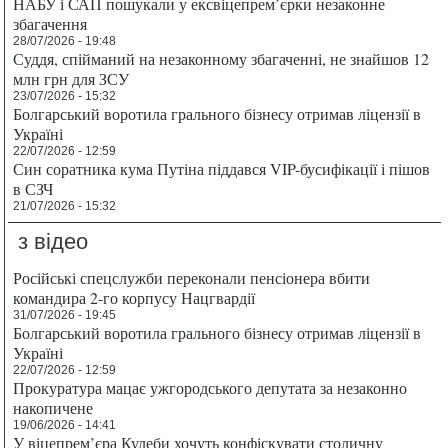
НАБУ і САП пошукали у ексвіцепрем’єрки незаконне
збагачення
28/07/2026 - 19:48
Суддя, спійманий на незаконному збагаченні, не знайшов 12
млн грн для ЗСУ
23/07/2026 - 15:32
Болгарський воротила грального бізнесу отримав ліцензії в
Україні
22/07/2026 - 12:59
Син соратника кума Путіна піддався VIP-бусифікації і пішов
в СЗЧ
21/07/2026 - 15:32
з відео
Російські спецслужби переконали пенсіонера вбити
командира 2-го корпусу Нацгвардії
31/07/2026 - 19:45
Болгарський воротила грального бізнесу отримав ліцензії в
Україні
22/07/2026 - 12:59
Прокуратура мацає ужгородського депутата за незаконно
накопичене
19/06/2026 - 14:41
У віцепрем’єра Кулеби хочуть конфіскувати столичну