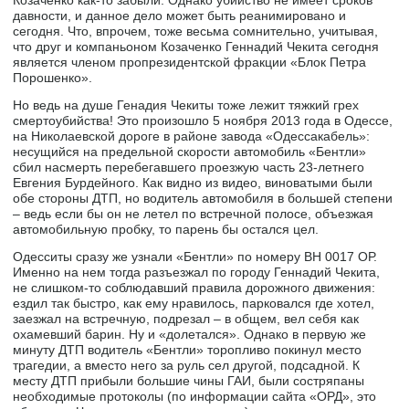
Козаченко как-то забыли. Однако убийство не имеет сроков
давности, и данное дело может быть реанимировано и
сегодня. Что, впрочем, тоже весьма сомнительно, учитывая,
что друг и компаньоном Козаченко Геннадий Чекита сегодня
является членом пропрезидентской фракции «Блок Петра
Порошенко».
Но ведь на душе Генадия Чекиты тоже лежит тяжкий грех
смертоубийства! Это произошло 5 ноября 2013 года в Одессе,
на Николаевской дороге в районе завода «Одессакабель»:
несущийся на предельной скорости автомобиль «Бентли»
сбил насмерть перебегавшего проезжую часть 23-летнего
Евгения Бурдейного. Как видно из видео, виноватыми были
обе стороны ДТП, но водитель автомобиля в большей степени
– ведь если бы он не летел по встречной полосе, объезжая
автомобильную пробку, то парень бы остался цел.
Одесситы сразу же узнали «Бентли» по номеру ВН 0017 ОР.
Именно на нем тогда разъезжал по городу Геннадий Чекита,
не слишком-то соблюдавший правила дорожного движения:
ездил так быстро, как ему нравилось, парковался где хотел,
заезжал на встречную, подрезал – в общем, вел себя как
охамевший барин. Ну и «долетался». Однако в первую же
минуту ДТП водитель «Бентли» торопливо покинул место
трагедии, а вместо него за руль сел другой, подсадной. К
месту ДТП прибыли большие чины ГАИ, были состряпаны
необходимые протоколы (по информации сайта «ОРД», это