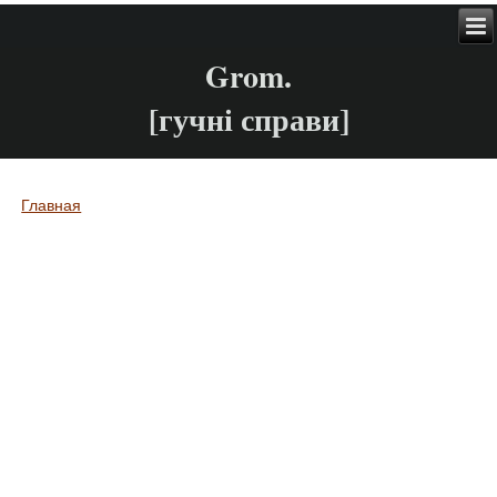
Grom.
[гучні справи]
Главная
Вы здесь