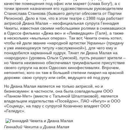
качестве помещения под офис или маркет (слава Богу!), а с
точки зрения назначения его художественным руководителем
Станислава Станкова (бывшего депутат облсовета от Партии
Регионов). Дело в том, что в этом театре с 1988 года работает
актрисой Диана Малая – неофициальная супруга Геннадия
Чекиты, известная своими небольшими ролями в снимавшихся
в Одессе фильмах «Дежа вю» и «Ликвидация» (Галя), а также
в нескольких «мыльных операх». Так вот, Чекита очень хотел,
чтобы ей дали звание «народной артистки Украины» (придачу
к уже имеющемуся титулу «заслуженной»), для чего ему и
понадобился карманный худрук. Тянет ли Диана Малая на
«народную» (уровень Ольги Сумской), пусть решают зрители –
но Чекита неизменно обеспечивал триумфальное присутствие
своего супруги на всех Одесских кинофестивалях. Впрочем,
непонятно, кого он там в большей степени пиарил на красной
дорожке: свою супругу или себя, ведущего её под руку.
Но Диана Малая является не только актрисой, но и
бизнесвумен: в частности, она была совладельцем ООО
«Панком-Мет» (вместе с Татьяной Шпалтаковой), является
владельцем издательства «Посейдон», ПАО «Ингул» и ООО
«Соцмед», на пару с супругой Козаченко владеет ООО
«Гелидус».
Геннадий Чекита и Диана Малая