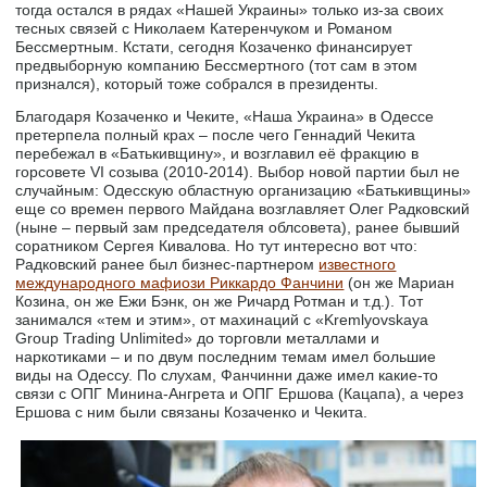
тогда остался в рядах «Нашей Украины» только из-за своих
тесных связей с Николаем Катеренчуком и Романом
Бессмертным. Кстати, сегодня Козаченко финансирует
предвыборную компанию Бессмертного (тот сам в этом
признался), который тоже собрался в президенты.
Благодаря Козаченко и Чеките, «Наша Украина» в Одессе
претерпела полный крах – после чего Геннадий Чекита
перебежал в «Батькивщину», и возглавил её фракцию в
горсовете VI созыва (2010-2014). Выбор новой партии был не
случайным: Одесскую областную организацию «Батькивщины»
еще со времен первого Майдана возглавляет Олег Радковский
(ныне – первый зам председателя облсовета), ранее бывший
соратником Сергея Кивалова. Но тут интересно вот что:
Радковский ранее был бизнес-партнером
известного
международного мафиози Риккардо Фанчини
(он же Мариан
Козина, он же Ежи Бэнк, он же Ричард Ротман и т.д.). Тот
занимался «тем и этим», от махинаций с «Kremlyovskaya
Group Trading Unlimited» до торговли металлами и
наркотиками – и по двум последним темам имел большие
виды на Одессу. По слухам, Фанчинни даже имел какие-то
связи с ОПГ Минина-Ангрета и ОПГ Ершова (Кацапа), а через
Ершова с ним были связаны Козаченко и Чекита.