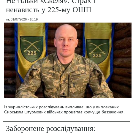
ненависть у 225-му ОШП
пт, 31/07/2026 - 18:19
Із журналістських розслідувань випливає, що у виплеканих
Сирським штурмових військах процвітає кричуще беззаконня.
Заборонене розслідування: