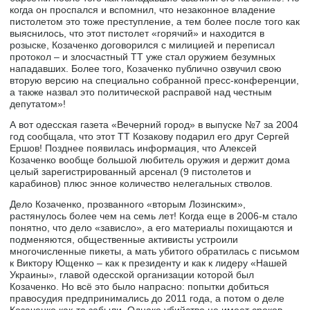
когда он проспался и вспомнил, что незаконное владение
пистолетом это тоже преступление, а тем более после того как
выяснилось, что этот пистолет «горячий» и находится в
розыске, Козаченко договорился с милицией и переписал
протокол – и злосчастный ТТ уже стал оружием безумных
нападавших. Более того, Козаченко публично озвучил свою
вторую версию на специально собранной пресс-конференции,
а также назвал это политической расправой над честным
депутатом»!
А вот одесская газета «Вечерний город» в выпуске №7 за 2004
год сообщала, что этот ТТ Козакову подарил его друг Сергей
Ершов! Позднее появилась информация, что Алексей
Козаченко вообще большой любитель оружия и держит дома
целый зарегистрированный арсенал (9 пистолетов и
карабинов) плюс энное количество нелегальных стволов.
Дело Козаченко, прозванного «вторым Лозинским»,
растянулось более чем на семь лет! Когда еще в 2006-м стало
понятно, что дело «зависло», а его материалы похищаются и
подменяются, общественные активисты устроили
многочисленные пикеты, а мать убитого обратилась с письмом
к Виктору Ющенко – как к президенту и как к лидеру «Нашей
Украины», главой одесской организации которой был
Козаченко. Но всё это было напрасно: попытки добиться
правосудия предпринимались до 2011 года, а потом о деле