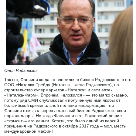
Олег Радковски
Так вот, Фанчини когда-то вложился в бизнес Радковского, в его
ООО «Наталка-Трейд» (Наталья – жена Радковского), на
строительство супермаркетов «Наталка» и сети аптек
«Наталка-Фарм». Впрочем, «вложился» — это мягко сказано,
потому ряд СМИ опубликовали полученную ими якобы от
бельгийской криминальной полиции информацию, что
Фанчини отмывал через легальный бизнес Радковского свои
наркодоллары. Но когда Фанчинни сел, Радковский решил
«скрысить» его деньги. Кстати, это было одной из версий
покушения на Радковского в октябре 2017 года – мол, месть
международной мафии!