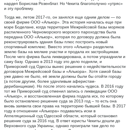
нардеп Борислав Розенблат. Но Чекита благополучно «утряс»
и эту проблему.
Тогда же, летом 2017-го, он занялся еще одним делом — по
своей фирме ООО «Алькор». Эта история началась еще при
мэре Боделане, когда территория Межрейсовой базы моряков
распиленного Черноморского морского пароходства была
передана ООО «Алькор», которая по договору должна была
реконструировать здания базы плюс построить новый
спортивный комплекс. Вместо этого «Алькор» разделила
землю базы на мелкие участки и продала их застройщикам.
После чего фирма была ликвидирована, а потом упразднили и
саму базу. Однако в 2013 году это дело подняли, и
Приморский суд Одессы вынес решение о недействительности
договоров Межрейсовой базы и «Алькора». Хотя самой базы
уже давно не было, её земли должны были бы отойти городу
(а потом другим, более удачливым аферистам-
дерибанщикам). Но после этого начались чудеса. В 2016 году
тот же Приморский суд отменил запись о ликвидации ООО
«Алькор», и восстановленная фирма подала иск, по которому
было остановлено решение суда за 2013 год – то есть она
вновь заявила свои права на территорию бывшей базы. В 2017
году в отношении «Алькора» подавались иски в
Аппеляционный суд Одесской области, который остановил
решение суда за 2016 год. В ответ юристы Чекиты дошли до
Верховного суда Украины, однако проиграли там дело по