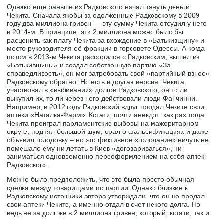
Однако еще раньше из Радковского начал тянуть деньги
Чекита. Сначала якобы за одолженные Радковскому в 2009
году два миллиона гривен — эту сумму Чекита отсудил у него
в 2014-м. В принципе, эти 2 миллиона можно было бы
расценить как плату Чекита за вхождение в «Батькивщину» и
место руководителя её фракции в горсовете Одессы. А когда
потом в 2013-м Чекита рассорился с Радковским, вышел из
«Батькившины» и создал собственную партию «За
справедливость», он мог затребовать свой «партийный взнос»
Радковскому обратно. Но есть и другая версия: Чекита
участвовал в «выбивании» долгов Радковского, он то ли
выкупил их, то ли через него действовали люди Фанчинни.
Например, в 2012 году Радковский вдруг продал Чеките свои
аптеки «Наталка-Фарм». Кстати, почти анекдот: как раз тогда
Чекита проиграл парламентские выборы на мажоритарном
округе, поднял большой шум, орал о фальсификациях и даже
объявил голодовку – но это фиктивное «голодание» ничуть не
помешало ему ни летать в Киев «договариваться», ни
заниматься одновременно переоформлением на себя аптек
Радковского.
Можно было предположить, что это была просто обычная
сделка между товарищами по партии. Однако близкие к
Радковскому источники автора утверждали, что он не продал
свои аптеки Чеките, а именно отдал в счет некого долга. Но
ведь не за долг же в 2 миллиона гривен, который, кстати, так и