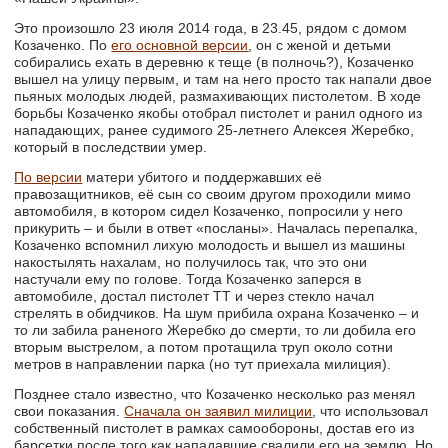
Это произошло 23 июля 2014 года, в 23.45, рядом с домом
Козаченко. По
его основной версии
, он с женой и детьми
собирались ехать в деревню к теще (в полночь?), Козаченко
вышел на улицу первым, и там на него просто так напали двое
пьяных молодых людей, размахивающих пистолетом. В ходе
борьбы Козаченко якобы отобрал пистолет и ранил одного из
нападающих, ранее судимого 25-летнего Алексея Жеребко,
который в последствии умер.
По версии
матери убитого и поддержавших её
правозащитников, её сын со своим другом проходили мимо
автомобиля, в котором сидел Козаченко, попросили у него
прикурить – и были в ответ «посланы». Началась перепалка,
Козаченко вспомнил лихую молодость и вышел из машины
накостылять нахалам, но получилось так, что это они
настучали ему по голове. Тогда Козаченко заперся в
автомобиле, достал пистолет ТТ и через стекло начал
стрелять в обидчиков. На шум прибила охрана Козаченко – и
то ли забила раненого Жеребко до смерти, то ли добила его
вторым выстрелом, а потом протащила труп около сотни
метров в направлении парка (но тут приехала милиция).
Позднее стало известно, что Козаченко несколько раз менял
свои показания.
Сначала он заявил милиции
, что использовал
собственный пистолет в рамках самообороны, достав его из
барсетки после того как нападавшие свалили его на землю. Но