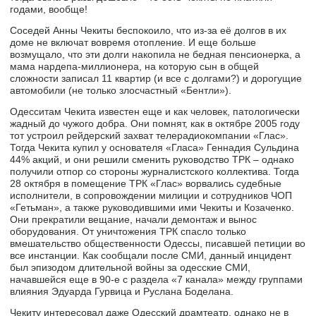
годами, вообще!
Соседей Анны Чекиты беспокоило, что из-за её долгов в их
доме не включат вовремя отопление. И еще больше
возмущало, что эти долги накопила не бедная пенсионерка, а
мама нардепа-миллионера, на которую сын в общей
сложности записал 11 квартир (и все с долгами?) и дорогущие
автомобили (не только злосчастный «Бентли»).
Одесситам Чекита известен еще и как человек, патологически
жадный до чужого добра. Они помнят, как в октябре 2005 году
тот устроил рейдерский захват телерадиокомпании «Глас».
Тогда Чекита купил у основателя «Гласа» Геннадия Сульдина
44% акций, и они решили сменить руководство ТРК – однако
получили отпор со стороны журналистского коллектива. Тогда
28 октября в помещение ТРК «Глас» ворвались судебные
исполнители, в сопровождении милиции и сотрудников ЧОП
«Гетьман», а также руководившими ими Чекиты и Козаченко.
Они прекратили вещание, начали демонтаж и вынос
оборудования. От уничтожения ТРК спасло только
вмешательство общественности Одессы, писавшей петиции во
все инстанции. Как сообщали после СМИ, данный инцидент
был эпизодом длительной войны за одесские СМИ,
начавшейся еще в 90-е с раздела «7 канала» между группами
влияния Эдуарда Гурвица и Руслана Боделана.
Чекиту интересовал даже Одесский драмтеатр, однако не в