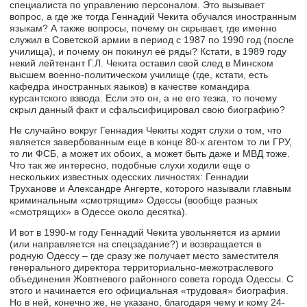
специалиста по управлению персоналом. Это вызывает
вопрос, а где же тогда Геннадий Чекита обучался иностранным
языкам? А также вопросы, почему он скрывает, где именно
служил в Советской армии в период с 1987 по 1990 год (после
училища), и почему он покинул её ряды? Кстати, в 1989 году
некий лейтенант Г.Л. Чекита оставил свой след в Минском
высшем военно-политическом училище (где, кстати, есть
кафедра иностранных языков) в качестве командира
курсантского взвода. Если это он, а не его тезка, то почему
скрыл данный факт и сфальсифицировал свою биографию?
Не случайно вокруг Геннадия Чекиты ходят слухи о том, что
является завербованным еще в конце 80-х агентом то ли ГРУ,
то ли ФСБ, а может их обоих, а может быть даже и МВД тоже.
Что так же интересно, подобные слухи ходили еще о
нескольких известных одесских личностях: Геннадии
Труханове и Александре Ангерте, которого называли главным
криминальным «смотрящим» Одессы (вообще разных
«смотрящих» в Одессе около десятка).
И вот в 1990-м году Геннадий Чекита увольняется из армии
(или направляется на спецзадание?) и возвращается в
родную Одессу – где сразу же получает место заместителя
генерального директора территориально-межотраслевого
объединения Жовтневого районного совета города Одессы. С
этого и начинается его официальная «трудовая» биография.
Но в ней, конечно же, не указано, благодаря чему и кому 24-