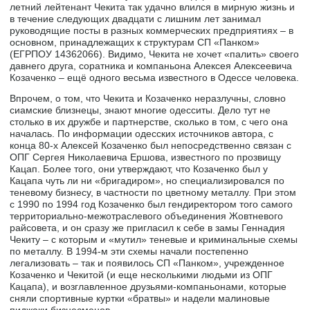
летний лейтенант Чекита так удачно влился в мирную жизнь и
в течение следующих двадцати с лишним лет занимал
руководящие посты в разных коммерческих предприятиях – в
основном, принадлежащих к структурам СП «Панком»
(ЕГРПОУ 14362066). Видимо, Чекита не хочет «палить» своего
давнего друга, соратника и компаньона Алексея Алексеевича
Козаченко – ещё одного весьма известного в Одессе человека.
Впрочем, о том, что Чекита и Козаченко неразлучны, словно
сиамские близнецы, знают многие одесситы. Дело тут не
столько в их дружбе и партнерстве, сколько в том, с чего она
началась. По информации одесских источников автора, с
конца 80-х Алексей Козаченко был непосредственно связан с
ОПГ Сергея Николаевича Ершова, известного по прозвищу
Кацап. Более того, они утверждают, что Козаченко был у
Кацапа чуть ли ни «бригадиром», но специализировался по
теневому бизнесу, в частности по цветному металлу. При этом
с 1990 по 1994 год Козаченко был гендиректором того самого
территориально-межотраслевого объединения Жовтневого
райсовета, и он сразу же пригласил к себе в замы Геннадия
Чекиту – с которым и «мутил» теневые и криминальные схемы
по металлу. В 1994-м эти схемы начали постепенно
легализовать – так и появилось СП «Панком», учрежденное
Козаченко и Чекитой (и еще несколькими людьми из ОПГ
Кацапа), и возглавленное друзьями-компаньонами, которые
сняли спортивные куртки «братвы» и надели малиновые
пиджаки бизнесменов.