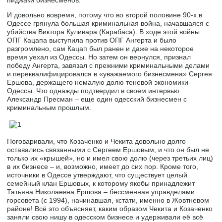
И довольно вовремя, потому что во второй половине 90-х в
Одессе грянула большая криминальная война, начавшаяся с
убийства Виктора Куливара (Карабаса). В ходе этой войны
ОПГ Кацапа выступила против ОПГ Ангерта и было
разгромлено, сам Кацап был ранен и даже на некоторое
время уехал из Одессы. Но затем он вернулся, признал
победу Ангерта, завязал с прежними криминальными делами
и переквалифицировался в «уважаемого бизнесмена» Сергея
Ершова, держащего немалую долю теневой экономики
Одессы. Что однажды подтвердил в своем интервью
Александр Пресман – еще один одесский бизнесмен с
криминальным прошлым.
Поговаривали, что Козаченко и Чекита довольно долго
оставались связанными с Сергеем Ершовым, и что он был не
только их «крышей», но и имел свою долю (через третьих лиц)
в их бизнесе – и, возможно, имеет до сих пор. Кроме того,
источники в Одессе утверждают, что существует целый
семейный клан Ершовых, к которому якобы принадлежит
Татьяна Николаевна Ершова – бессменная управделами
горсовета (с 1994), начинавшая, кстати, именно в Жовтневом
районе! Всё это объясняет, каким образом Чекита и Козаченко
заняли свою нишу в одесском бизнесе и удерживали её всё