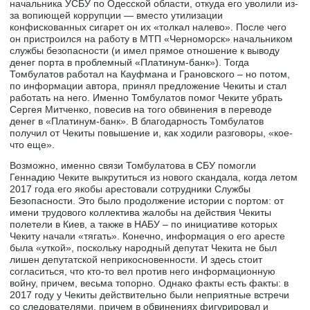
начальника УСБУ по Одесской области, откуда его уволили из-
за вопиющей коррупции — вместо утилизации
конфискованных сигарет он их «толкал налево». После чего
он пристроился на работу в МТП «Черноморск» начальником
службы безопасности (и имел прямое отношение к выводу
денег порта в проблемный «Платинум-банк»). Тогда
Томбулатов работал на Кауфмана и Грановского – но потом,
по информации автора, принял предложение Чекиты и стал
работать на него. Именно Томбулатов помог Чеките убрать
Сергея Митченко, повесив на того обвинения в переводе
денег в «Платинум-банк». В благодарность Томбулатов
получил от Чекиты повышение и, как ходили разговоры, «кое-
что еще».
Возможно, именно связи Томбулатова в СБУ помогли
Геннадию Чеките выкрутиться из нового скандала, когда летом
2017 года его якобы арестовали сотрудники Службы
Безопасности. Это было продолжение истории с портом: от
имени трудового коллектива жалобы на действия Чекиты
полетели в Киев, а также в НАБУ – по инициативе которых
Чекиту начали «тягать». Конечно, информация о его аресте
была «уткой», поскольку народный депутат Чекита не был
лишен депутатской неприкосновенности. И здесь стоит
согласиться, что кто-то вел против него информационную
войну, причем, весьма топорно. Однако факты есть факты: в
2017 году у Чекиты действительно были неприятные встречи
со следователями, причем в обвинениях фигурировал и