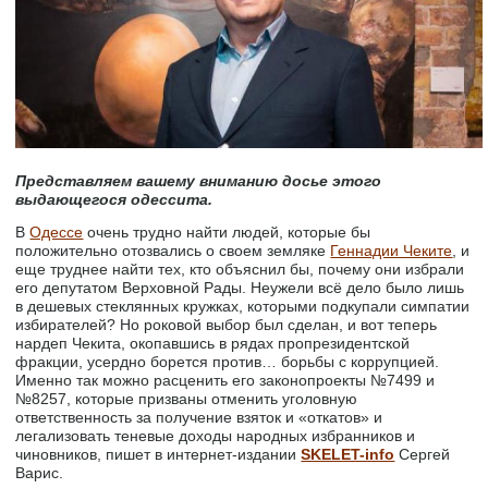
Представляем вашему вниманию досье этого
выдающегося одессита.
В
Одессе
очень трудно найти людей, которые бы
положительно отозвались о своем земляке
Геннадии Чеките
, и
еще труднее найти тех, кто объяснил бы, почему они избрали
его депутатом Верховной Рады. Неужели всё дело было лишь
в дешевых стеклянных кружках, которыми подкупали симпатии
избирателей? Но роковой выбор был сделан, и вот теперь
нардеп Чекита, окопавшись в рядах пропрезидентской
фракции, усердно борется против… борьбы с коррупцией.
Именно так можно расценить его законопроекты №7499 и
№8257, которые призваны отменить уголовную
ответственность за получение взяток и «откатов» и
легализовать теневые доходы народных избранников и
чиновников, пишет в интернет-издании
SKELET-info
Сергей
Варис.