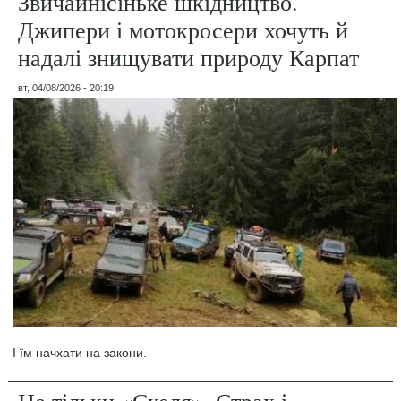
Звичайнісіньке шкідництво.
Джипери і мотокросери хочуть й
надалі знищувати природу Карпат
вт, 04/08/2026 - 20:19
І їм начхати на закони.
Не тільки «Скеля». Страх і