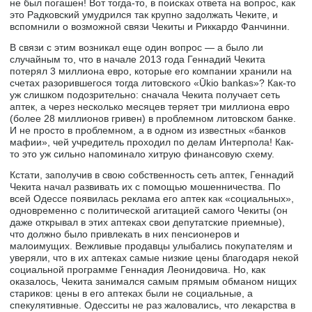
не был погашен! Вот тогда-то, в поисках ответа на вопрос, как
это Радковский умудрился так крупно задолжать Чеките, и
вспомнили о возможной связи Чекиты и Риккардо Фанчинни.
В связи с этим возникал еще один вопрос — а было ли
случайным то, что в начале 2013 года Геннадий Чекита
потерял 3 миллиона евро, которые его компании хранили на
счетах разорившегося тогда литовского «Ūkio bankas»? Как-то
уж слишком подозрительно: сначала Чекита получает сеть
аптек, а через несколько месяцев теряет три миллиона евро
(более 28 миллионов гривен) в проблемном литовском банке.
И не просто в проблемном, а в одном из известных «банков
мафии», чей учредитель проходил по делам Интерпола! Как-
то это уж сильно напоминало хитрую финансовую схему.
Кстати, заполучив в свою собственность сеть аптек, Геннадий
Чекита начал развивать их с помощью мошенничества. По
всей Одессе появилась реклама его аптек как «социальных»,
одновременно с политической агитацией самого Чекиты (он
даже открывал в этих аптеках свои депутатские приемные),
что должно было привлекать в них пенсионеров и
малоимущих. Вежливые продавцы улыбались покупателям и
уверяли, что в их аптеках самые низкие цены благодаря некой
социальной программе Геннадия Леонидовича. Но, как
оказалось, Чекита занимался самым прямым обманом нищих
стариков: цены в его аптеках были не социальные, а
спекулятивные. Одесситы не раз жаловались, что лекарства в