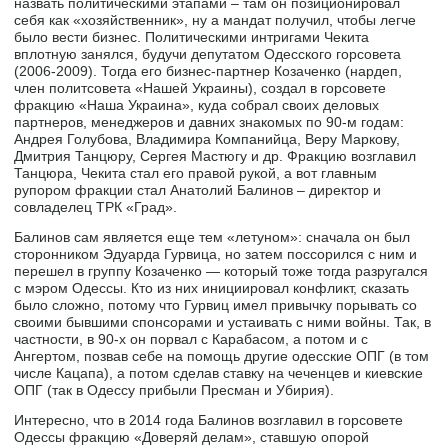
назвать политическими этапами – там он позиционировал
себя как «хозяйственник», ну а мандат получил, чтобы легче
было вести бизнес. Политическими интригами Чекита
вплотную занялся, будучи депутатом Одесского горсовета
(2006-2009). Тогда его бизнес-партнер Козаченко (нардеп,
член политсовета «Нашей Украины), создал в горсовете
фракцию «Наша Украина», куда собрал своих деловых
партнеров, менеджеров и давних знакомых по 90-м годам:
Андрея Голубова, Владимира Компанийца, Веру Маркову,
Дмитрия Танцюру, Сергея Мастюгу и др. Фракцию возглавил
Танцюра, Чекита стал его правой рукой, а вот главным
рупором фракции стал Анатолий Балинов – директор и
совладелец ТРК «Град».
Балинов сам является еще тем «летуном»: сначала он был
сторонником Эдуарда Гурвица, но затем поссорился с ним и
перешел в группу Козаченко — который тоже тогда разругался
с мэром Одессы. Кто из них инициировал конфликт, сказать
было сложно, потому что Гурвиц имел привычку порывать со
своими бывшими спонсорами и устаивать с ними войны. Так, в
частности, в 90-х он порвал с Карабасом, а потом и с
Ангертом, позвав себе на помощь другие одесские ОПГ (в том
числе Кацапа), а потом сделав ставку на чеченцев и киевские
ОПГ (так в Одессу прибыли Пресман и Убирия).
Интересно, что в 2014 года Балинов возглавил в горсовете
Одессы фракцию «Доверяй делам», ставшую опорой