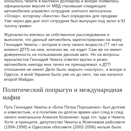
обошлось Чеките в миллион долларов) и вскоре появилась
официальная версия от МВД гласившая следующее:
автомобилем управлял сотрудник элитного автосалона
«Оскар», которому «Бентли» был определен для продажи.
Уже через два дня этот сотрудник был выпущен под залог в 91
тысячу гривен.
Журналисты взялись за собственное расследование и
выяснили, что данный автомобиль зарегистрирован на маму
Геннадия Чекиты – которая в силу своего возраста (77 лет на
момент ДТП) на нем, конечно же, не ездит. Сам же он имеет
доверенность на пользование данным авто. Но на вопросы
журналистов Геннадий Чекита ответил кратко и резко:
автомобиль никогда мне лично не принадлежал, к ДТП
отношения не имею! Дело было закрыто «наглухо», а вскоре и
Одессе, и всей Украине было уже не до него, так как начался
второй Майдан.
Политический попрыгун и международная
мафия
Путь Геннадия Чекиты в «Блок Петра Порошенко» был долгим
и извилистым, и в политике он долгое время шел след в след
своего компаньона Алексея Козаченко: куда тот, туда и Чекита.
Хотя, в принципе, депутатство Чекиты в Жовтневом райсовете
(1994-1998) и Одесском облсовете (2002-2006) нельзя было