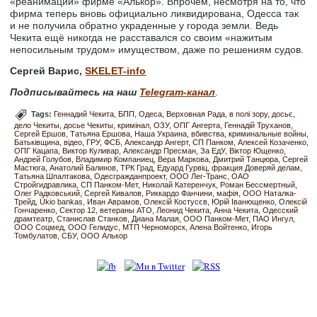
«реанимации» фирме «Алькор». Впрочем, несмотря на то, что
фирма теперь вновь официально ликвидирована, Одесса так
и не получила обратно украденные у города земли. Ведь
Чекита ещё никогда не расставался со своим «нажитым
непосильным трудом» имуществом, даже по решениям судов.
Сергей Варис,
SKELET-info
Подписывайтесь на наш
Telegram-канал
.
Tags:
Геннадий Чекита
БПП
Одеса
Верховная Рада
в полі зору
досьє
дело Чекиты
досье Чекиты
кримінал
ОЗУ
ОПГ Ангерта
Геннадій Труханов
Сергей Ершов
Татьяна Ершова
Наша Украина
вбивства
криминальные войны
Батьківщина
відео
ГРУ
ФСБ
Александр Ангерт
СП Панком
Алексей Козаченко
ОПГ Кацапа
Виктор Куливар
Александр Пресман
За ЕдУ
Віктор Ющенко
Андрей Голубов
Владимир Компаниец
Вера Маркова
Дмитрий Танцюра
Сергей
Мастюга
Анатолий Балинов
ТРК Град
Едуард Гурвіц
фракция Доверяй делам
Татьяна Шпалтакова
Одесгражданпроект
ООО Лег-Транс
ОАО
Стройгидравлика
СП Панком-Мет
Николай Катеренчук
Роман Бессмертный
Олег Радковський
Сергей Кивалов
Риккардо Фанчини
мафія
ООО Наталка-
Трейд
Ūkio bankas
Иван Аврамов
Олексій Костусєв
Юрій Іванющенко
Олексій
Гончаренко
Сектор 12
ветераны АТО
Леонид Чекита
Анна Чекита
Одесский
драмтеатр
Станислав Станков
Диана Малая
ООО Панком-Мет
ПАО Ингул
ООО Соцмед
ООО Гелидус
МТП Черноморск
Алена Войтенко
Игорь
Томбулатов
СБУ
ООО Алькор