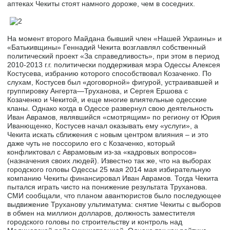
аптеках Чекиты стоят намного дороже, чем в соседних.
На момент второго Майдана бывший член «Нашей Украины» и
«Батькивщины» Геннадий Чекита возглавлял собственный
политический проект «За справедливость», при этом в период
2010-2013 г.г. политически поддерживая мэра Одессы Алексея
Костусева, избранию которого способствовал Козаченко. По
слухам, Костусев был «договорной» фигурой, устраивавшей и
группировку Ангерта—Труханова, и Сергея Ершова с
Козаченко и Чекитой, и еще многие влиятельные одесские
кланы. Однако когда в Одессе развернул свою деятельность
Иван Аврамов, являвшийся «смотрящим» по региону от Юрия
Иванющенко, Костусев начал оказывать ему «услуги», а
Чекита искать сближения с новым центром влияния – и это
даже чуть не поссорило его с Козаченко, который
конфликтовал с Аврамовым из-за «кадровых вопросов»
(назначения своих людей). Известно так же, что на выборах
городского головы Одессы 25 мая 2014 мая избирательную
компанию Чекиты финансировал Иван Аврамов. Тогда Чекита
пытался играть чисто на понижение результата Труханова.
СМИ сообщали, что планом авантюристов было последующее
выдвижение Труханову ультиматума: снятие Чекиты с выборов
в обмен на миллион долларов, должность заместителя
городского головы по строительству и контроль над