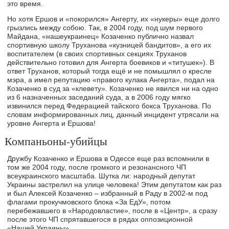
это время.
Но хотя Ершов и «покорился» Ангерту, их «нукеры» еще долго
грызлись между собою. Так, в 2004 году, под шум первого
Майдана, «нашеукраинец» Козаченко публично назвал
спортивную школу Труханова «кузницей бандитов», а его их
воспитателем (в своих спортивных секциях Труханов
действительно готовил для Ангерта боевиков и «титушек»). В
ответ Труханов, который тогда ещё и не помышлял о кресле
мэра, а имел репутацию «правого кулака Ангерта», подал на
Козаченко в суд за «клевету». Козаченко не явился ни на одно
из 6 назначенных заседаний суда, а в 2006 году мягко
извинился перед Федерацией тайского бокса Труханова. По
словам информированных лиц, данный инцидент утрясали на
уровне Ангерта и Ершова!
Компаньоны-убийцы
Дружбу Козаченко и Ершова в Одессе еще раз вспомнили в
том же 2004 году, после громкого и резонансного ЧП
всеукраинского масштаба. Шутка ли: народный депутат
Украины застрелил на улице человека! Этим депутатом как раз
и был Алексей Козаченко – избранный в Раду в 2002-м под
флагами прокучмовского блока «За ЕдУ», потом
перебежавшего в «Народовластие», после в «Центр», а сразу
после этого ЧП спрятавшегося в рядах оппозиционной
«Нашей Украины».