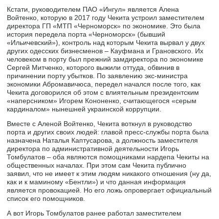
Кстати, руководителем ПАО «Ингул» является Алена
Войтенко, которую в 2017 году Чекита устроил заместителем
директора ГП «МТП «Черноморск» по экономике. Это была
история передела порта «Черноморск» (бывший
«Ильичевский»), контроль над которым Чекита вырвал у двух
других одесских бизнесменов – Кауфмана и Грановского. Их
человеком в порту был прежний замдиректора по экономике
Сергей Митченко, которого выжили оттуда, обвинив в
причинении порту убытков. По заявлению экс-министра
экономики Абромавичюса, передел начался после того, как
Чекита договорился об этом с влиятельным президентским
«наперсником» Игорем Кононенко, считающегося «серым
кардиналом» нынешней украинской коррупции.
Вместе с Аленой Войтенко, Чекита воткнул в руководство
порта и других своих людей: главой пресс-службы порта была
назначена Наталья Каптусарова, а должность заместителя
директора по административной деятельности Игорь
Томбулатов – оба являются помощниками нардепа Чекиты на
общественных началах. При этом сам Чекита публично
заявил, что не имеет к этим людям никакого отношения (ну да,
как и к маминому «Бентли») и что данная информация
является провокацией. Но его ложь опровергает официальный
список его помощников.
А вот Игорь Томбулатов ранее работал заместителем