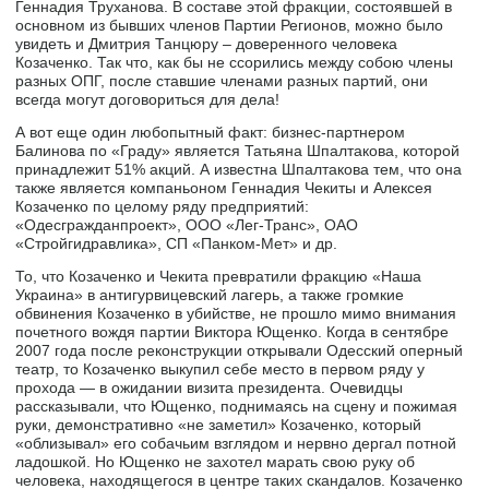
Геннадия Труханова. В составе этой фракции, состоявшей в
основном из бывших членов Партии Регионов, можно было
увидеть и Дмитрия Танцюру – доверенного человека
Козаченко. Так что, как бы не ссорились между собою члены
разных ОПГ, после ставшие членами разных партий, они
всегда могут договориться для дела!
А вот еще один любопытный факт: бизнес-партнером
Балинова по «Граду» является Татьяна Шпалтакова, которой
принадлежит 51% акций. А известна Шпалтакова тем, что она
также является компаньоном Геннадия Чекиты и Алексея
Козаченко по целому ряду предприятий:
«Одесгражданпроект», ООО «Лег-Транс», ОАО
«Стройгидравлика», СП «Панком-Мет» и др.
То, что Козаченко и Чекита превратили фракцию «Наша
Украина» в антигурвицевский лагерь, а также громкие
обвинения Козаченко в убийстве, не прошло мимо внимания
почетного вождя партии Виктора Ющенко. Когда в сентябре
2007 года после реконструкции открывали Одесский оперный
театр, то Козаченко выкупил себе место в первом ряду у
прохода — в ожидании визита президента. Очевидцы
рассказывали, что Ющенко, поднимаясь на сцену и пожимая
руки, демонстративно «не заметил» Козаченко, который
«облизывал» его собачьим взглядом и нервно дергал потной
ладошкой. Но Ющенко не захотел марать свою руку об
человека, находящегося в центре таких скандалов. Козаченко