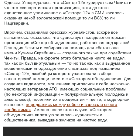
Одессы. Утверждалось, что «Сектор 12» курирует сам Чекита и
что это «сепаратисткая организация», хотя до этого
единственное упоминание о «Секторе 12» в СМИ касалось
оказания некой волонтерской помощи то ли ВСУ, то ли
Нацгвардии.
Впрочем, стараниями одесских журналистов, вскоре всё
выяснилось: оказалось, что существует псевдоволонтерская
организация «Сектор объединения», работавшая под крышей
Геннадия Чекиты и собиравшая помощь для «батальона
имени Кузьмы Скрябина» — созданного так же при содействии
Чекиты. Правда, на фронте этого батальона никто не видел,
так как он был виртуальным — точно так же, как и выдуманное
мошенниками «подразделение спезназа» под названием
«Сектор 12», лжебойцы которого участвовали в сборе
волонтерской помощи вместе с «Сектором объединения». Для
создания видимости, мошенники пригласили к себе несколько
настоящих ветеранов АТО, имеющих социальные проблемы
(по некоторой информации – полукриминальную молодежь и
алкоголиков), поселили их в общежитии – где те, в ходе одной
из пьянок,
передрались между собою и зарезали своего
«побратима»
. Именно после этого случая «Сектором
объединения» вплотную занялись журналисты и
общественники, выведшие жуликов на чистую воду.