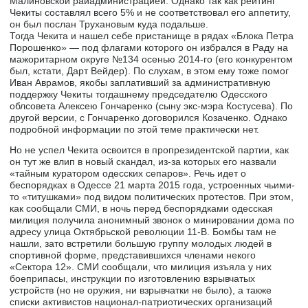
Малиновской райадминистрацией. Однако так как рейтинг
Чекиты составлял всего 5% и не соответствовал его аппетиту,
он был послан Трухановым куда подальше.
Тогда Чекита и нашел себе пристанище в рядах «Блока Петра
Порошенко» — под флагами которого он избрался в Раду на
мажоритарном округе №134 осенью 2014-го (его конкурентом
был, кстати, Дарт Вейдер). По слухам, в этом ему тоже помог
Иван Аврамов, якобы заплативший за административную
поддержку Чекиты тогдашнему председателю Одесского
облсовета Алексею Гончаренко (сыну экс-мэра Костусева). По
другой версии, с Гончаренко договорился Козаченко. Однако
подробной информации по этой теме практически нет.
Но не успел Чекита освоится в пропрезидентской партии, как
он тут же влип в новый скандал, из-за которых его назвали
«тайным куратором одесских сепаров». Речь идет о
беспорядках в Одессе 21 марта 2015 года, устроенных чьими-
то «титушками» под видом политических протестов. При этом,
как сообщали СМИ, в ночь перед беспорядками одесская
милиция получила анонимный звонок о минировании дома по
адресу улица Октябрьской революции 11-В. Бомбы там не
нашли, зато встретили большую группу молодых людей в
спортивной форме, представившихся членами некого
«Сектора 12». СМИ сообщали, что милиция изъяла у них
боеприпасы, инструкции по изготовлению взрывчатых
устройств (но не оружия, ни взрывчатки не было), а также
списки активистов национал-патриотических организаций