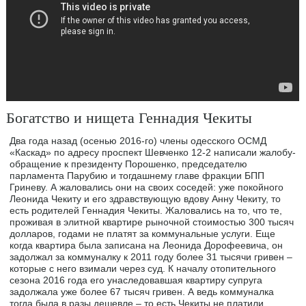
Богатство и нищета Геннадия Чекиты
Два года назад (осенью 2016-го) члены одесского ОСМД
«Каскад» по адресу проспект Шевченко 12-2 написали жалобу-
обращение к президенту Порошенко, председателю
парламента Парубию и тогдашнему главе фракции БПП
Гриневу. А жаловались они на своих соседей: уже покойного
Леонида Чекиту и его здравствующую вдову Анну Чекиту, то
есть родителей Геннадия Чекиты. Жаловались на то, что те,
проживая в элитной квартире рыночной стоимостью 300 тысяч
долларов, годами не платят за коммунальные услуги. Еще
когда квартира была записана на Леонида Дорофеевича, он
задолжал за коммуналку к 2011 году более 31 тысячи гривен –
которые с него взимали через суд. К началу отопительного
сезона 2016 года его унаследовавшая квартиру супруга
задолжала уже более 67 тысяч гривен. А ведь коммуналка
тогда была в разы дешевле – то есть Чекиты не платили