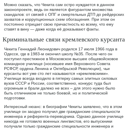
Можно сказать, что Чекита сам остро нуждается в данном
законопроекте, ведь он является фигурантом множества
скандалов: от связей с ОПГ и смертельных ДТП до рейдерских
захватов и коррупционных схем обогащения. При этом он
постоянно отрицает свою причастность ко всему, что ему
ставят в вину — даже когда её доказывают факты.
Криминальные связи кремлевского курсанта
Чекита Геннадий Леонидович родился 17 июля 1966 года в
Одессе, где в 1983-м окончил школу №35. После чего он
поступил престижное в Московское высшее общевойсковое
командное училище (носившее имя Верховного Совета
РСФСР, ордена Ленина и Октябрьской Революции), чьи
курсанты вот уже сто лет называются «кремлевскими».
Училище всегда входило в пятерку самых элитных силовых
вузов СССР и России, соответственно, конкурс туда был
огромным и брали далеко не всех – для этого нужно было
быть отличником не только боевой, но и политической
подготовки.
Интересный нюанс: в биографии Чекиты заявлено, что в этом
училище он заодно получил две гражданские специальности
инженера и референта-переводчика. Однако данное училище
никогда не готовило военных лингвистов, его выпускники
получали только гражданские специальности инженера и