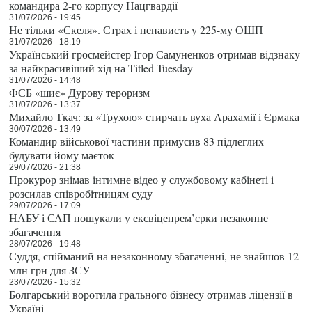
командира 2-го корпусу Нацгвардії
31/07/2026 - 19:45
Не тільки «Скеля». Страх і ненависть у 225-му ОШП
31/07/2026 - 18:19
Український гросмейстер Ігор Самуненков отримав відзнаку
за найкрасивіший хід на Titled Tuesday
31/07/2026 - 14:48
ФСБ «шиє» Дурову тероризм
31/07/2026 - 13:37
Михайло Ткач: за «Трухою» стирчать вуха Арахамії і Єрмака
30/07/2026 - 13:49
Командир військової частини примусив 83 підлеглих
будувати йому маєток
29/07/2026 - 21:38
Прокурор знімав інтимне відео у службовому кабінеті і
розсилав співробітницям суду
29/07/2026 - 17:09
НАБУ і САП пошукали у ексвіцепрем’єрки незаконне
збагачення
28/07/2026 - 19:48
Суддя, спійманий на незаконному збагаченні, не знайшов 12
млн грн для ЗСУ
23/07/2026 - 15:32
Болгарський воротила грального бізнесу отримав ліцензії в
Україні