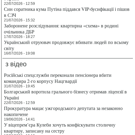
22/07/2026 - 12:59
Син соратника кума Путіна піддався VIP-бусифікації і пішов
в СЗЧ
21/07/2026 - 15:32
Заборонене розслідування: квартирна «схема» в родині
очільника ДБР
17/07/2026 - 18:27
Український отруювач продовжує вбивати людей по всьому
світу
16/07/2026 - 19:08
з відео
Російські спецслужби переконали пенсіонера вбити
командира 2-го корпусу Нацгвардії
31/07/2026 - 19:45
Болгарський воротила грального бізнесу отримав ліцензії в
Україні
22/07/2026 - 12:59
Прокуратура мацає ужгородського депутата за незаконно
накопичене
19/06/2026 - 14:41
У віцепрем’єра Кулеби хочуть конфіскувати столичну
квартиру, записану на сестру