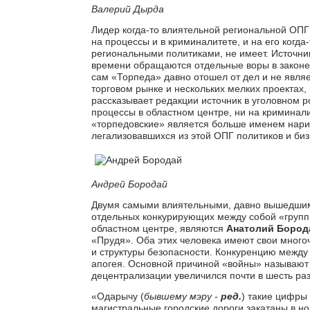
Валерий Дырда
Лидер когда-то влиятельной региональной ОП
на процессы и в криминалитете, и на его когд
региональными политиками, не имеет. Источник
времени обращаются отдельные воры в законе 
сам «Торпеда» давно отошел от дел и не явля
торговом рынке и нескольких мелких проектах,
рассказывает редакции источник в уголовном р
процессы в областном центре, ни на криминал
«торпедовские» является больше именем нари
легализовавшихся из этой ОПГ политиков и биз
Андрей Бородай
Двумя самыми влиятельными, давно вышедшим
отдельных конкурирующих между собой «групп 
областном центре, являются
Анатолий Бород
«Прудя». Оба этих человека имеют свои много
и структуры безопасности. Конкуренцию между
апогея. Основной причиной «войны» называют 
децентрализации увеличился почти в шесть раз
«Одарычу (
бывшему мэру -
ред.
) такие цифры
магистральные городские дороги закатаны в но