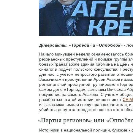
Диверсанты, «Торпеда» и «Оппоблок» - п
Начало минувшей недели ознаменовалось бриф
резонансных преступлений и поимке группы з
боевых гранат возле здания Кабмина на День 
синагог и поджег польского консульства. Пре
для нас, с учетом непростого развития отноше
Заказчиками преступлений Арсен Аваков назва
региональной преступной группировке «Торпед
самом деле «Торпеда», замглавы Вячеслав Абр
покушение на самого Авакова. С учетом общес
разобраться в этой истории, пишет пишет
CRi
из заказчиков имели ввиду правоохранители, и
убийства депутата городского совета этого об
«Партия регионов» или «Оппобл
Источники в национальной полиции, близкие к