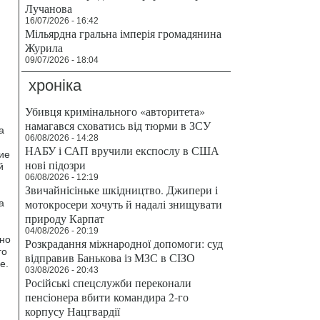
Лучанова
16/07/2026 - 16:42
Мільярдна гральна імперія громадянина
Журила
09/07/2026 - 18:04
хроніка
Убивця кримінального «авторитета»
намагався сховатись від тюрми в ЗСУ
а
06/08/2026 - 14:28
НАБУ і САП вручили експослу в США
ие
нові підозри
й
06/08/2026 - 12:19
Звичайнісіньке шкідництво. Джипери і
мотокросери хочуть й надалі знищувати
а
природу Карпат
04/08/2026 - 20:19
нно
Розкрадання міжнародної допомоги: суд
го
відправив Банькова із МЗС в СІЗО
е.
03/08/2026 - 20:43
Російські спецслужби переконали
пенсіонера вбити командира 2-го
корпусу Нацгвардії