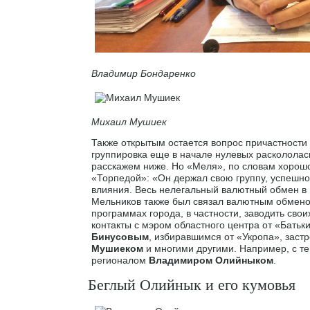
Владимир Бондаренко
Михаил Мушиек
Также открытым остается вопрос причастности
группировка еще в начале нулевых раскололас
расскажем ниже. Но «Меля», по словам хорошо
«Торпедой»: «Он держал свою группу, успешно
влияния. Весь нелегальный валютный обмен в 
Мельников также был связал валютным обмено
программах города, в частности, заводить св
контакты с мэром областного центра от «Бать
Бинусовым
, избиравшимся от «Укропа», зас
Мушиеком
и многими другими. Например, с те
регионалом
Владимиром Олийныком
.
Беглый Олийнык и его кумовья