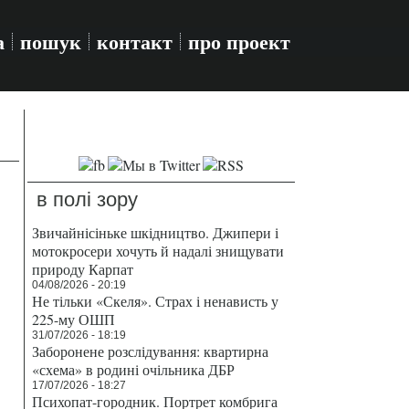
а
пошук
контакт
про проект
в полі зору
Звичайнісіньке шкідництво. Джипери і
мотокросери хочуть й надалі знищувати
природу Карпат
04/08/2026 - 20:19
Не тільки «Скеля». Страх і ненависть у
225-му ОШП
31/07/2026 - 18:19
Заборонене розслідування: квартирна
«схема» в родині очільника ДБР
17/07/2026 - 18:27
Психопат-городник. Портрет комбрига