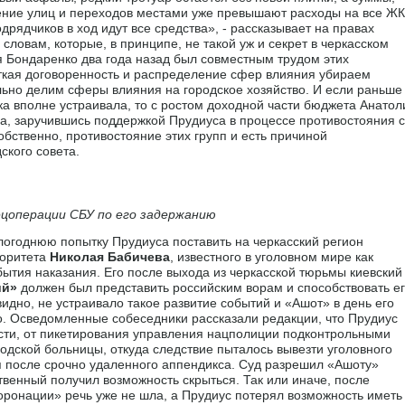
ение улиц и переходов местами уже превышают расходы на все Ж
одрядчиков в ход идут все средства», - рассказывает на правах
 словам, которые, в принципе, не такой уж и секрет в черкасском
 Бондаренко два года назад был совместным трудом этих
ткая договоренность и распределение сфер влияния убираем
ьно делим сферы влияния на городское хозяйство. И если раньше
ка вполне устраивала, то с ростом доходной части бюджета Анатол
ва, заручившись поддержкой Прудиуса в процессе противостояния с
обственно, противостояние этих групп и есть причиной
ского совета.
пецоперации СБУ по его задержанию
огоднюю попытку Прудиуса поставить на черкасский регион
торитета
Николая Бабичева
, известного в уголовном мире как
бытия наказания. Его после выхода из черкасской тюрьмы киевский
ий»
должен был представить российским ворам и способствовать е
дно, не устраивало такое развитие событий и «Ашот» в день его
. Осведомленные собеседники рассказали редакции, что Прудиус
ости, от пикетирования управления нацполиции подконтрольными
одской больницы, откуда следствие пыталось вывезти уголовного
я после срочно удаленного аппендикса. Суд разрешил «Ашоту»
твенный получил возможность скрыться. Так или иначе, после
оронации» речь уже не шла, а Прудиус потерял возможность иметь