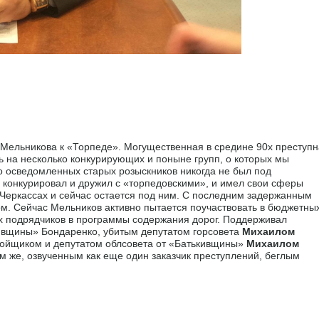
 Мельникова к «Торпеде». Могущественная в средине 90х преступ
ь на несколько конкурирующих и поныне групп, о которых мы
 осведомленных старых розыскников никогда не был под
 конкурировал и дружил с «торпедовскими», и имел свои сферы
Черкассах и сейчас остается под ним. С последним задержанным
м. Сейчас Мельников активно пытается поучаствовать в бюджетны
оих подрядчиков в программы содержания дорог. Поддерживал
кивщины» Бондаренко, убитым депутатом горсовета
Михаилом
тройщиком и депутатом облсовета от «Батькивщины»
Михаилом
м же, озвученным как еще один заказчик преступлений, беглым