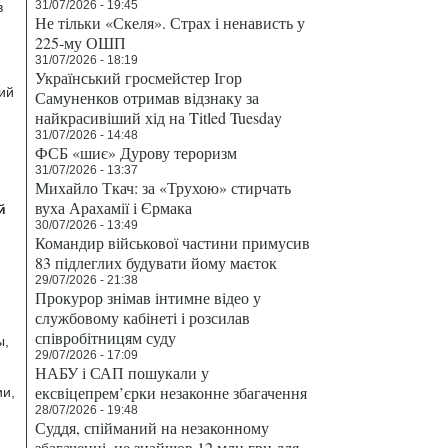
31/07/2026 - 19:45
в
Не тільки «Скеля». Страх і ненависть у
225-му ОШП
31/07/2026 - 18:19
Український гросмейстер Ігор
ий
Самуненков отримав відзнаку за
найкрасивіший хід на Titled Tuesday
31/07/2026 - 14:48
ФСБ «шиє» Дурову тероризм
31/07/2026 - 13:37
Михайло Ткач: за «Трухою» стирчать
вуха Арахамії і Єрмака
й
30/07/2026 - 13:49
Командир військової частини примусив
83 підлеглих будувати йому маєток
29/07/2026 - 21:38
Прокурор знімав інтимне відео у
службовому кабінеті і розсилав
співробітницям суду
ы,
29/07/2026 - 17:09
НАБУ і САП пошукали у
ексвіцепрем’єрки незаконне збагачення
ии,
28/07/2026 - 19:48
Суддя, спійманий на незаконному
збагаченні, не знайшов 12 млн грн для