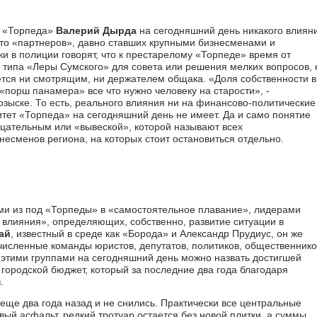
Г «Торпеда»
Валерий Дырда
на сегодняшний день никакого влиян
а-то «партнеров», давно ставших крупными бизнесменами и
и в полиции говорят, что к престарелому «Торпеде» время от
типа «Леры Сумского» для совета или решения мелких вопросов, 
ется ни смотрящим, ни держателем общака. «Доля собственности в
 «порш панамера» все что нужно человеку на старости», -
озыске. То есть, реального влияния ни на финансово-политические
итет «Торпеда» на сегодняшний день не имеет. Да и само понятие
цательным или «вывеской», которой называют всех
несменов региона, на которых стоит остановиться отдельно.
и из под «Торпеды» в «самостоятельное плавание», лидерами
влияния», определяющих, собственно, развитие ситуации в
ай
, известный в среде как «Борода» и Александр Прудиус, он же
численные команды юристов, депутатов, политиков, общественнико
 этими группами на сегодняшний день можно назвать достигшей
городской бюджет, который за последние два года благодаря
.
 еще два года назад и не снились. Практически все центральные
вый асфальт, редкий тротуар остается без новой плитки, а суммы,