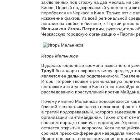
заключенных под стражу на два месяца, на сейч
Киеве. Первый подозреваемый уроженец и жител
перебрался из Черкасс в Киев. Только вот с о
искажение фактов. Из всей региональной сред
легализовавшейся в бизнесе, к Партии регионо
Мельников Игорь Петрович
, руководитель о
Черкасскую городскую организацию «Партии р
Игорь Мельников
В дореволюционные времена известного в узки
Тулуб
благодаря покровительству председате
является ее дальним родственником. Правлени
Игорь Петрович вошел в региональную политик
поставками «титушек» в Киев на «антимайдан»
расследованию преступлений против Майдана
Почему именно Мельников подозревается как в
близкий к следствию назвал несколько фактов
а третий подозреваемый, которого задержали 
организации «антимайдана». Также стоит отмет
срочном порядке покинул территорию Украины.
остается открытым вопросом. Хотя полицейские
срочная пресс-конференция навредила многи
Вероятнее всего, вопрос получения политичес