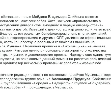
ам сбежавшего после Майдана Владимира Олийныка кажется
ионалов вешают всех собак. Хотя, как член «правительства в
реступлений диверсантов, выгодного в первую очередь стране-
как никто другой. Имевший с девяностых мэр долю если не во всех
сейчас остается реальным бенефициаром очень многих компаний.
ойн с «торпедовскими» и другими ОПГ, делившими сферы влияния
а, часть на невестку, а реальным казначеем Олийныка на
ила Мушиека. Партийная прописка в «Батькивщине» не мешает
у кумом. Кумовья являются основателями огромного количества
ентры, и рынки, и девелоперские проекты. Наряду с еще одним ку
епутатом, не влияющим в данный момент на развитие политическо
ой организатор нескольких провальных проектов «Украинского
точники редакции относят по состоянию на сейчас Мушиека и мэр
«торпедовских» группе влияния
Александра Прудиуса
. Собственн
й» группой влияния «Бородая – Радуцкого» с группой «Бондаренко
ой всех событий, происходящих в Черкассах.