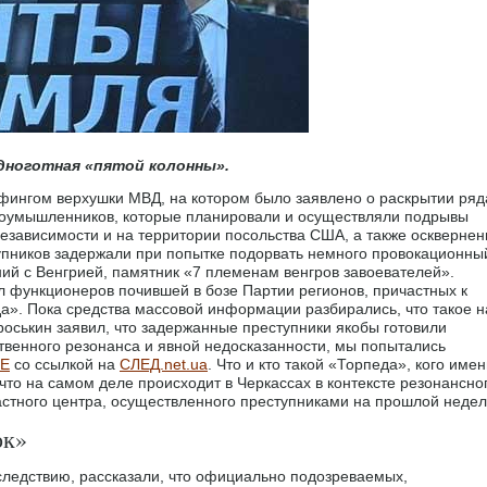
одноготная «пятой колонны».
ингом верхушки МВД, на котором было заявлено о раскрытии ряд
лоумышленников, которые планировали и осуществляли подрывы
независимости и на территории посольства США, а также осквернен
ступников задержали при попытке подорвать немного провокационны
ний с Венгрией, памятник «7 племенам венгров завоевателей».
л функционеров почившей в бозе Партии регионов, причастных к
а». Пока средства массовой информации разбирались, что такое н
оськин заявил, что задержанные преступники якобы готовили
твенного резонанса и явной недосказанности, мы попытались
ME
со ссылкой на
СЛЕД.net.ua
. Что и кто такой «Торпеда», кого име
 что на самом деле происходит в Черкассах в контексте резонансно
ластного центра, осуществленного преступниками на прошлой недел
ок»
 следствию, рассказали, что официально подозреваемых,