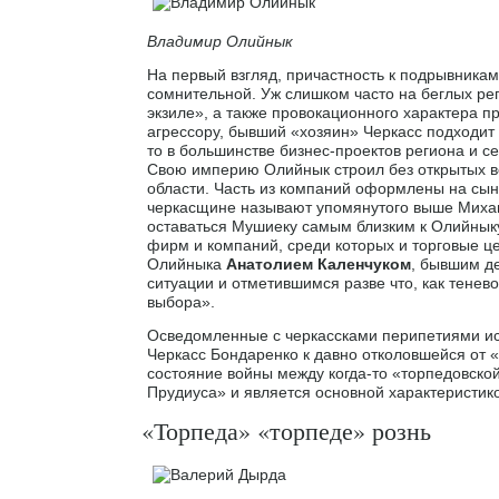
Владимир Олийнык
На первый взгляд, причастность к подрывник
сомнительной. Уж слишком часто на беглых рег
экзиле», а также провокационного характера п
агрессору, бывший «хозяин» Черкасс подходит 
то в большинстве бизнес-проектов региона и 
Свою империю Олийнык строил без открытых в
области. Часть из компаний оформлены на сын
черкасщине называют упомянутого выше Миха
оставаться Мушиеку самым близким к Олийнык
фирм и компаний, среди которых и торговые ц
Олийныка
Анатолием Каленчуком
, бывшим д
ситуации и отметившимся разве что, как тенев
выбора».
Осведомленные с черкассками перипетиями ис
Черкасс Бондаренко к давно отколовшейся от 
состояние войны между когда-то «торпедовско
Прудиуса» и является основной характеристик
«Торпеда» «торпеде» рознь