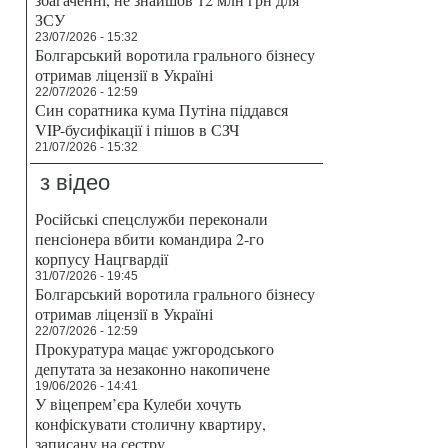
ЗСУ
23/07/2026 - 15:32
Болгарський воротила грального бізнесу
отримав ліцензії в Україні
22/07/2026 - 12:59
Син соратника кума Путіна піддався
VIP-бусифікації і пішов в СЗЧ
21/07/2026 - 15:32
з відео
Російські спецслужби переконали
пенсіонера вбити командира 2-го
корпусу Нацгвардії
31/07/2026 - 19:45
Болгарський воротила грального бізнесу
отримав ліцензії в Україні
22/07/2026 - 12:59
Прокуратура мацає ужгородського
депутата за незаконно накопичене
19/06/2026 - 14:41
У віцепрем’єра Кулеби хочуть
конфіскувати столичну квартиру,
записану на сестру