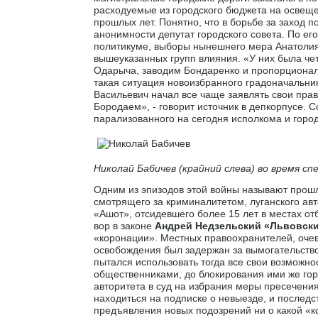
расходуемые из городского бюджета на освещ
прошлых лет. Понятно, что в борьбе за заход п
анонимности депутат городского совета. По его
политикуме, выборы нынешнего мера Анатолия
вышеуказанных групп влияния. «У них была че
Одарыча, заводим Бондаренко и пропорционал
такая ситуация новоизбранного градоначальни
Васильевич начал все чаще заявлять свои пра
Бородаем», - говорит источник в депкорпусе. С
парализованного на сегодня исполкома и город
Николай Бабичев (крайний слева) во время с
Одним из эпизодов этой войны называют прошл
смотрящего за криминалитетом, луганского ав
«Ашот», отсидевшего более 15 лет в местах от
вор в законе
Андрей Недзельский «Львовск
«коронации». Местных правоохранителей, очеви
освобождения был задержан за вымогательство
пытался использовать тогда все свои возможн
общественниками, до блокирования ими же гор
авторитета в суд на избрания меры пресечени
находиться на подписке о невыезде, и последс
предъявления новых подозрений ни о какой «к