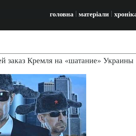
головна
матеріали
хронік
шей заказ Кремля на «шатание» Украины