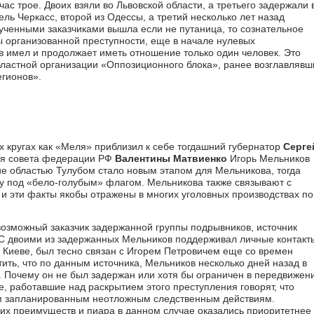
ас трое. Двоих взяли во Львовской области, а третьего задержали 
ь Черкасс, второй из Одессы, а третий несколько лет назад
звученными заказчиками вышла если не путаница, то сознательное
ы организованной преступности, еще в начале нулевых
в имел и продолжает иметь отношение только один человек. Это
бластной организации «Оппозиционного блока», ранее возглавлявш
егионов».
х кругах как «Меля» приблизил к себе тогдашний губернатор
Серге
ля совета федерации РФ
Валентины Матвиенко
Игорь Мельников
е областью Тулубом стало новым этапом для Мельникова, тогда
у под «бело-голубым» флагом. Мельникова также связывают с
 и эти факты якобы отражены в многих уголовных производствах по
.
озможный заказчик задержанной группы подрывников, источник
. С двоими из задержанных Мельников поддерживал личные контакт
в Киеве, был тесно связан с Игорем Петровичем еще со времен
ить, что по данным источника, Мельников несколько дней назад в
 Почему он не был задержан или хотя бы ограничен в передвижен
, работавшие над раскрытием этого преступления говорят, что
м запланированным неотложным следственным действиям.
ких преимуществ и пиара в данном случае оказались приоритетнее