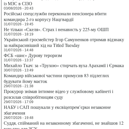
із МЗС в СІЗО
03/08/2026 - 20:43
Російські спецслужби переконали пенсіонера вбити
командира 2-го корпусу Нацгвардії
31/07/2026 - 19:45
Не тільки «Скеля». Страх і ненависть у 225-му ОШП
31/07/2026 - 18:19
Український гросмейстер Ігор Самуненков отримав відзнаку
за найкрасивіший хід на Titled Tuesday
31/07/2026 - 14:48
ФСБ «шиє» Дурову тероризм
31/07/2026 - 13:37
Михайло Ткач: за «Трухою» стирчать вуха Арахамії і Єрмака
30/07/2026 - 13:49
Командир військової частини примусив 83 підлеглих
будувати йому маєток
29/07/2026 - 21:38
Прокурор знімав інтимне відео у службовому кабінеті і
розсилав співробітницям суду
29/07/2026 - 17:09
НАБУ і САП пошукали у ексвіцепрем’єрки незаконне
збагачення
28/07/2026 - 19:48
Суддя, спійманий на незаконному збагаченні, не знайшов 12
млн грн для ЗСУ