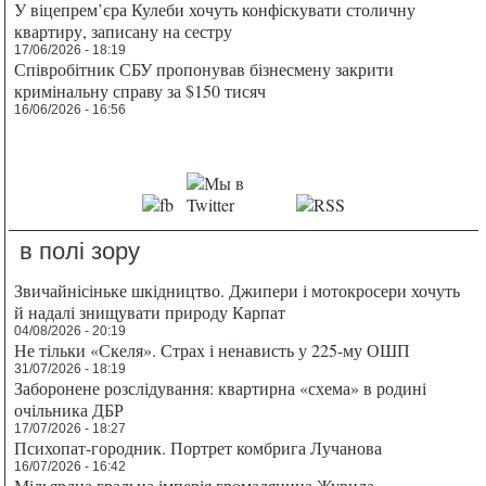
У віцепрем’єра Кулеби хочуть конфіскувати столичну
квартиру, записану на сестру
17/06/2026 - 18:19
Співробітник СБУ пропонував бізнесмену закрити
кримінальну справу за $150 тисяч
16/06/2026 - 16:56
в полі зору
Звичайнісіньке шкідництво. Джипери і мотокросери хочуть
й надалі знищувати природу Карпат
04/08/2026 - 20:19
Не тільки «Скеля». Страх і ненависть у 225-му ОШП
31/07/2026 - 18:19
Заборонене розслідування: квартирна «схема» в родині
очільника ДБР
17/07/2026 - 18:27
Психопат-городник. Портрет комбрига Лучанова
16/07/2026 - 16:42
Мільярдна гральна імперія громадянина Журила