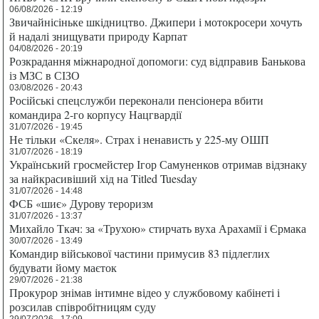
06/08/2026 - 12:19
Звичайнісіньке шкідництво. Джипери і мотокросери хочуть
й надалі знищувати природу Карпат
04/08/2026 - 20:19
Розкрадання міжнародної допомоги: суд відправив Банькова
із МЗС в СІЗО
03/08/2026 - 20:43
Російські спецслужби переконали пенсіонера вбити
командира 2-го корпусу Нацгвардії
31/07/2026 - 19:45
Не тільки «Скеля». Страх і ненависть у 225-му ОШП
31/07/2026 - 18:19
Український гросмейстер Ігор Самуненков отримав відзнаку
за найкрасивіший хід на Titled Tuesday
31/07/2026 - 14:48
ФСБ «шиє» Дурову тероризм
31/07/2026 - 13:37
Михайло Ткач: за «Трухою» стирчать вуха Арахамії і Єрмака
30/07/2026 - 13:49
Командир військової частини примусив 83 підлеглих
будувати йому маєток
29/07/2026 - 21:38
Прокурор знімав інтимне відео у службовому кабінеті і
розсилав співробітницям суду