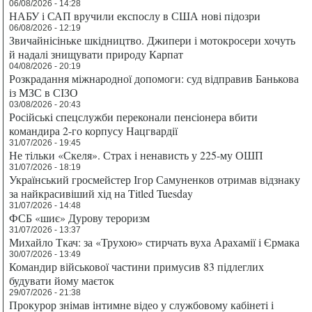
06/08/2026 - 14:28
НАБУ і САП вручили експослу в США нові підозри
06/08/2026 - 12:19
Звичайнісіньке шкідництво. Джипери і мотокросери хочуть
й надалі знищувати природу Карпат
04/08/2026 - 20:19
Розкрадання міжнародної допомоги: суд відправив Банькова
із МЗС в СІЗО
03/08/2026 - 20:43
Російські спецслужби переконали пенсіонера вбити
командира 2-го корпусу Нацгвардії
31/07/2026 - 19:45
Не тільки «Скеля». Страх і ненависть у 225-му ОШП
31/07/2026 - 18:19
Український гросмейстер Ігор Самуненков отримав відзнаку
за найкрасивіший хід на Titled Tuesday
31/07/2026 - 14:48
ФСБ «шиє» Дурову тероризм
31/07/2026 - 13:37
Михайло Ткач: за «Трухою» стирчать вуха Арахамії і Єрмака
30/07/2026 - 13:49
Командир військової частини примусив 83 підлеглих
будувати йому маєток
29/07/2026 - 21:38
Прокурор знімав інтимне відео у службовому кабінеті і