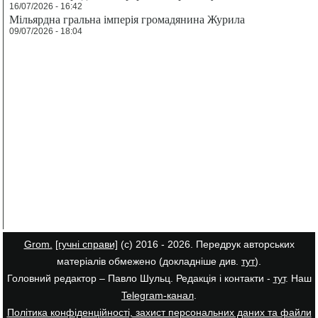
16/07/2026 - 16:42
Мільярдна гральна імперія громадянина Журила
09/07/2026 - 18:04
Grom.
[гучні справи]
(с) 2016 - 2026. Передрук авторських
матеріалів обмежено (докладніше див.
тут
).
Головний редактор – Павло Шульц. Редакція і контакти -
тут
. Наш
Telegram-канал
.
Політика конфіденційності, захист персональних даних та файли