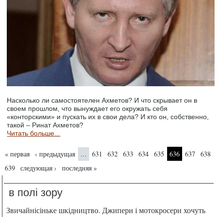
Насколько ли самостоятелен Ахметов? И что скрывает он в
своем прошлом, что вынуждает его окружать себя
«конторскими» и пускать их в свои дела? И кто он, собственно,
такой – Ринат Ахметов?
Читать больше...
Страницы
« первая
‹ предыдущая
631
632
633
634
635
636
637
638
…
639
следующая ›
последняя »
в полі зору
Звичайнісіньке шкідництво. Джипери і мотокросери хочуть