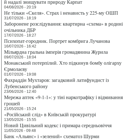
й надалі знищувати природу Карпат
04/08/2026 - 20:19
Не тільки «Скеля». Страх і ненависть у 225-му ОШП
31/07/2026 - 18:19
Заборонене розслідування: квартирна «схема» в родині
очільника ДБР
17/07/2026 - 18:27
Психопат-городник. Портрет комбрига Лучанова
16/07/2026 - 16:42
Мільярдна гральна імперія громадянина Журила
09/07/2026 - 18:04
Монакський потерпілий. Хто підкинув бомбу олігарху
Єрмолаєву
01/07/2026 - 19:08
Фахраддін Мухтаров: загадковий латифундист із
Лубенського району
23/06/2026 - 12:40
Мережа аптек «9-1-1»: у тіні наркотрафіку і відмивання
грошей
21/05/2026 - 15:24
«Російський слід» в Київській прокуратурі
13/05/2026 - 15:55
Новий Цивільний кодекс і примара середньовіччя
11/05/2026 - 09:48
Банк «Альянс» і «зелений» схематоз Шурми