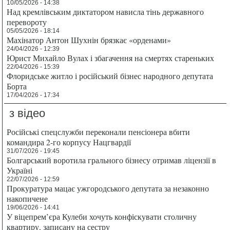
10/05/2026 - 14:38
Над кремлівським диктатором нависла тінь державного
перевороту
05/05/2026 - 18:14
Махінатор Антон Шухнін брязкає «орденами»
24/04/2026 - 12:39
Юрист Михайло Вулах і збагачення на смертях стареньких
22/04/2026 - 15:39
Флоридське житло і російський бізнес народного депутата
Борта
17/04/2026 - 17:34
з відео
Російські спецслужби переконали пенсіонера вбити
командира 2-го корпусу Нацгвардії
31/07/2026 - 19:45
Болгарський воротила грального бізнесу отримав ліцензії в
Україні
22/07/2026 - 12:59
Прокуратура мацає ужгородського депутата за незаконно
накопичене
19/06/2026 - 14:41
У віцепрем’єра Кулеби хочуть конфіскувати столичну
квартиру, записану на сестру