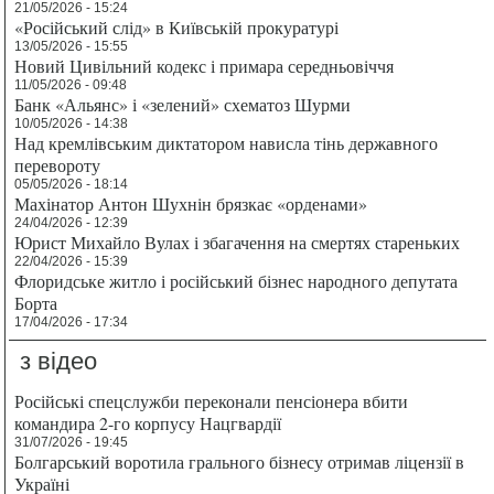
21/05/2026 - 15:24
«Російський слід» в Київській прокуратурі
13/05/2026 - 15:55
Новий Цивільний кодекс і примара середньовіччя
11/05/2026 - 09:48
Банк «Альянс» і «зелений» схематоз Шурми
10/05/2026 - 14:38
Над кремлівським диктатором нависла тінь державного
перевороту
05/05/2026 - 18:14
Махінатор Антон Шухнін брязкає «орденами»
24/04/2026 - 12:39
Юрист Михайло Вулах і збагачення на смертях стареньких
22/04/2026 - 15:39
Флоридське житло і російський бізнес народного депутата
Борта
17/04/2026 - 17:34
з відео
Російські спецслужби переконали пенсіонера вбити
командира 2-го корпусу Нацгвардії
31/07/2026 - 19:45
Болгарський воротила грального бізнесу отримав ліцензії в
Україні