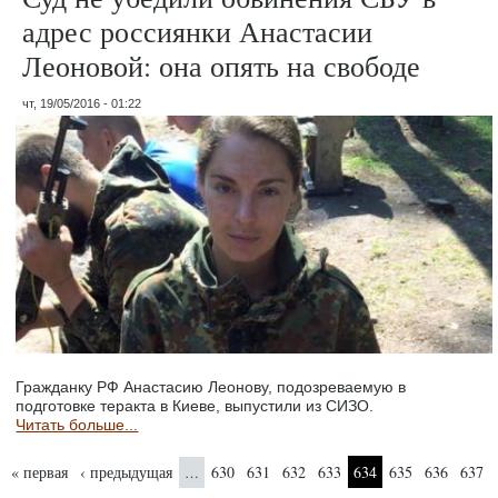
адрес россиянки Анастасии
Леоновой: она опять на свободе
чт, 19/05/2016 - 01:22
Гражданку РФ Анастасию Леонову, подозреваемую в
подготовке теракта в Киеве, выпустили из СИЗО.
Читать больше...
Страницы
« первая
‹ предыдущая
630
631
632
633
634
635
636
637
…