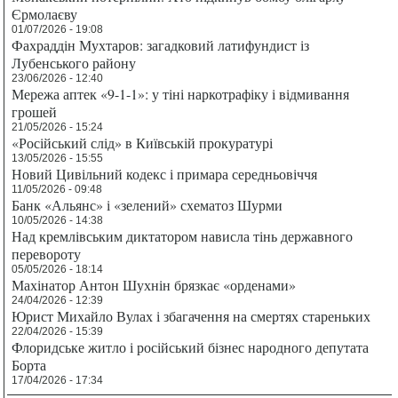
Єрмолаєву
01/07/2026 - 19:08
Фахраддін Мухтаров: загадковий латифундист із
Лубенського району
23/06/2026 - 12:40
Мережа аптек «9-1-1»: у тіні наркотрафіку і відмивання
грошей
21/05/2026 - 15:24
«Російський слід» в Київській прокуратурі
13/05/2026 - 15:55
Новий Цивільний кодекс і примара середньовіччя
11/05/2026 - 09:48
Банк «Альянс» і «зелений» схематоз Шурми
10/05/2026 - 14:38
Над кремлівським диктатором нависла тінь державного
перевороту
05/05/2026 - 18:14
Махінатор Антон Шухнін брязкає «орденами»
24/04/2026 - 12:39
Юрист Михайло Вулах і збагачення на смертях стареньких
22/04/2026 - 15:39
Флоридське житло і російський бізнес народного депутата
Борта
17/04/2026 - 17:34