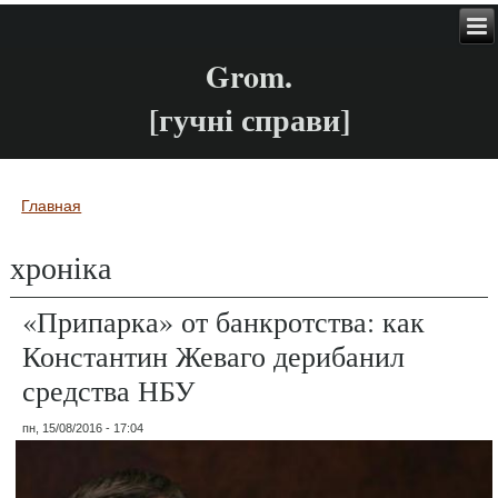
Grom.
[гучні справи]
Главная
Вы здесь
хроніка
«Припарка» от банкротства: как
Константин Жеваго дерибанил
средства НБУ
пн, 15/08/2016 - 17:04