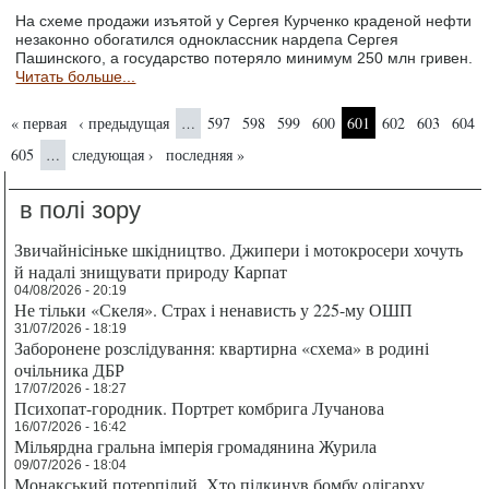
На схеме продажи изъятой у Сергея Курченко краденой нефти
незаконно обогатился одноклассник нардепа Сергея
Пашинского, а государство потеряло минимум 250 млн гривен.
Читать больше...
Страницы
« первая
‹ предыдущая
597
598
599
600
601
602
603
604
…
605
следующая ›
последняя »
…
в полі зору
Звичайнісіньке шкідництво. Джипери і мотокросери хочуть
й надалі знищувати природу Карпат
04/08/2026 - 20:19
Не тільки «Скеля». Страх і ненависть у 225-му ОШП
31/07/2026 - 18:19
Заборонене розслідування: квартирна «схема» в родині
очільника ДБР
17/07/2026 - 18:27
Психопат-городник. Портрет комбрига Лучанова
16/07/2026 - 16:42
Мільярдна гральна імперія громадянина Журила
09/07/2026 - 18:04
Монакський потерпілий. Хто підкинув бомбу олігарху