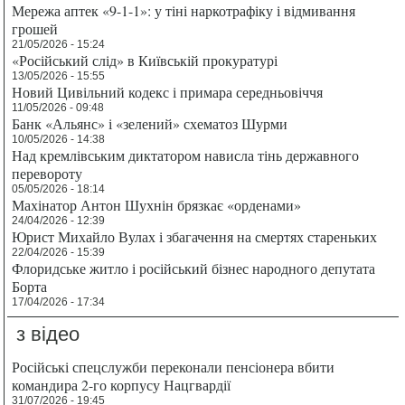
Мережа аптек «9-1-1»: у тіні наркотрафіку і відмивання
грошей
21/05/2026 - 15:24
«Російський слід» в Київській прокуратурі
13/05/2026 - 15:55
Новий Цивільний кодекс і примара середньовіччя
11/05/2026 - 09:48
Банк «Альянс» і «зелений» схематоз Шурми
10/05/2026 - 14:38
Над кремлівським диктатором нависла тінь державного
перевороту
05/05/2026 - 18:14
Махінатор Антон Шухнін брязкає «орденами»
24/04/2026 - 12:39
Юрист Михайло Вулах і збагачення на смертях стареньких
22/04/2026 - 15:39
Флоридське житло і російський бізнес народного депутата
Борта
17/04/2026 - 17:34
з відео
Російські спецслужби переконали пенсіонера вбити
командира 2-го корпусу Нацгвардії
31/07/2026 - 19:45