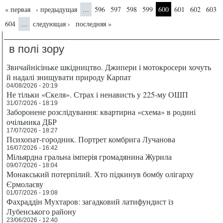
Страницы
« первая
‹ предыдущая
596
597
598
599
600
601
602
603
…
604
следующая ›
последняя »
…
в полі зору
Звичайнісіньке шкідництво. Джипери і мотокросери хочуть
й надалі знищувати природу Карпат
04/08/2026 - 20:19
Не тільки «Скеля». Страх і ненависть у 225-му ОШП
31/07/2026 - 18:19
Заборонене розслідування: квартирна «схема» в родині
очільника ДБР
17/07/2026 - 18:27
Психопат-городник. Портрет комбрига Лучанова
16/07/2026 - 16:42
Мільярдна гральна імперія громадянина Журила
09/07/2026 - 18:04
Монакський потерпілий. Хто підкинув бомбу олігарху
Єрмолаєву
01/07/2026 - 19:08
Фахраддін Мухтаров: загадковий латифундист із
Лубенського району
23/06/2026 - 12:40