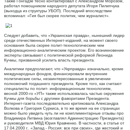
Также Гонгадзе тесно контактировал с Александром Морозом,
работал помощником народного депутата Игоря Пилипчука
(выходца из структуры УБОП). Последний впоследствии
вспоминал: «Гия был скорее политик, чем журналист».
Следует добавить, что «Украинская правда», нынешний лидер
среди отечественных Интернет-изданий, на момент своего
основания была скорее полит-технологическим чем
информационно-аналитическим проектом. Его возникновение
эксперты связывают с политической реформой Леонида
Кучмы, призванной усилить власть президента.
Аналитики предполагают, что «Укрправда» изначально, кроме
международных фондов, финансировали внутренние
политические силы, незаинтересованные в увеличении
полномочий тогдашнего президента. Кроме того, как считают
специалисты по полит- информационным технологиям,
весной 2000-го «УП» также использовалась частью окружения
Кучмы для борьбы с другими фаворитами Президента.
Интернет-газета последовательно критиковала Александра
Волкова и Григория Суркиса, в то же время на ее страницах
можно было увидеть чуть ли не комплиментарные отзывы про
Владимира Литвина (возглавлял Администрацию Президента)
и руководителя МВД Юрия Кравченко. В частности, в статье от
17.04.2000 г.. «Запад - Россия: все при своих», где жестокий и