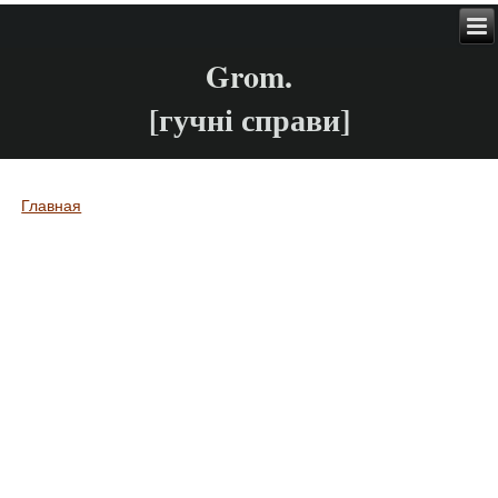
Grom.
[гучні справи]
Главная
Вы здесь