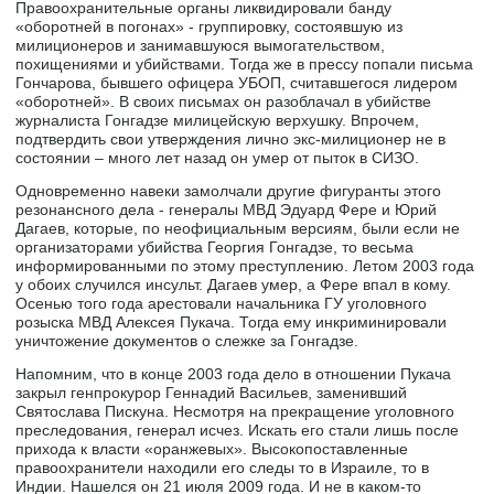
Правоохранительные органы ликвидировали банду
«оборотней в погонах» - группировку, состоявшую из
милиционеров и занимавшуюся вымогательством,
похищениями и убийствами. Тогда же в прессу попали письма
Гончарова, бывшего офицера УБОП, считавшегося лидером
«оборотней». В своих письмах он разоблачал в убийстве
журналиста Гонгадзе милицейскую верхушку. Впрочем,
подтвердить свои утверждения лично экс-милиционер не в
состоянии – много лет назад он умер от пыток в СИЗО.
Одновременно навеки замолчали другие фигуранты этого
резонансного дела - генералы МВД Эдуард Фере и Юрий
Дагаев, которые, по неофициальным версиям, были если не
организаторами убийства Георгия Гонгадзе, то весьма
информированными по этому преступлению. Летом 2003 года
у обоих случился инсульт. Дагаев умер, а Фере впал в кому.
Осенью того года арестовали начальника ГУ уголовного
розыска МВД Алексея Пукача. Тогда ему инкриминировали
уничтожение документов о слежке за Гонгадзе.
Напомним, что в конце 2003 года дело в отношении Пукача
закрыл генпрокурор Геннадий Васильев, заменивший
Святослава Пискуна. Несмотря на прекращение уголовного
преследования, генерал исчез. Искать его стали лишь после
прихода к власти «оранжевых». Высокопоставленные
правоохранители находили его следы то в Израиле, то в
Индии. Нашелся он 21 июля 2009 года. И не в каком-то