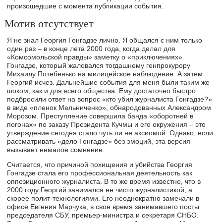
произошедшие с момента публикации события.
Мотив отсутствует
Я не знал Георгия Гонгадзе лично. Я общался с ним только
один раз – в конце лета 2000 года, когда делал для
«Комсомольской правды» заметку о «приключениях»
Гонгадзе, который жаловался тогдашнему генпрокурору
Михаилу Потебенько на милицейское наблюдение. А затем
Георгий исчез. Дальнейшие события для меня были таким же
шоком, как и для всего общества. Ему достаточно быстро
подбросили ответ на вопрос «кто убил журналиста Гонгадзе?»
в виде «пленок Мельниченко», обнародованных Александром
Морозом. Преступление совершила банда «оборотней в
погонах» по заказу Президента Кучмы и его окружения – это
утверждение сегодня стало чуть ли не аксиомой. Однако, если
рассматривать «дело Гонгадзе» без эмоций, эта версия
вызывает немалое сомнение.
Считается, что причиной похищения и убийства Георгия
Гонгадзе стала его профессиональная деятельность как
оппозиционного журналиста. В то же время известно, что в
2000 году Георгий занимался не чисто журналистикой, а
скорее полит-технологиями. Его неоднократно замечали в
офисе Евгения Марчука, в свое время занимавшего посты
председателя СБУ, премьер-министра и секретаря СНБО.