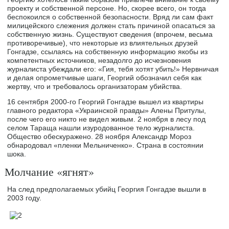
проекту и собственной персоне. Но, скорее всего, он тогда
беспокоился о собственной безопасности. Вряд ли сам факт
милицейского слежения должен стать причиной опасаться за
собственную жизнь. Существуют сведения (впрочем, весьма
противоречивые), что некоторые из влиятельных друзей
Гонгадзе, ссылаясь на собственную информацию якобы из
компетентных источников, незадолго до исчезновения
журналиста убеждали его: «Гия, тебя хотят убить!» Нервничая
и делая опрометчивые шаги, Георгий обозначил себя как
жертву, что и требовалось организаторам убийства.
16 сентября 2000-го Георгий Гонгадзе вышел из квартиры
главного редактора «Украинской правды» Алены Притулы,
после чего его никто не видел живым. 2 ноября в лесу под
селом Тараща нашли изуродованное тело журналиста.
Общество обескуражено. 28 ноября Александр Мороз
обнародовал «пленки Мельниченко». Страна в состоянии
шока.
Молчание «ягнят»
На след предполагаемых убийц Георгия Гонгадзе вышли в
2003 году.