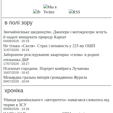
в полі зору
Звичайнісіньке шкідництво. Джипери і мотокросери хочуть
й надалі знищувати природу Карпат
04/08/2026 - 20:19
Не тільки «Скеля». Страх і ненависть у 225-му ОШП
31/07/2026 - 18:19
Заборонене розслідування: квартирна «схема» в родині
очільника ДБР
17/07/2026 - 18:27
Психопат-городник. Портрет комбрига Лучанова
16/07/2026 - 16:42
Мільярдна гральна імперія громадянина Журила
09/07/2026 - 18:04
хроніка
Убивця кримінального «авторитета» намагався сховатись від
тюрми в ЗСУ
06/08/2026 - 14:28