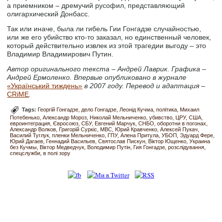
а приемником – дремучий русофил, представляющий
олигархический Донбасс.
Так или иначе, была ли гибель Гии Гонгадзе случайностью,
или же его убийство кто-то заказал, но единственный человек,
который действительно извлек из этой трагедии выгоду – это
Владимир Владимирович Путин.
Автор оригинального текста – Андрей Лаврик. Графика –
Андрей Ермоленко. Впервые опубликовано в журнале
«Український тиждень»
в 2007 году. Перевод и адаптация –
CRiME
.
Tags:
Георгій Гонгадзе
дело Гонгадзе
Леонід Кучма
політика
Михаил
Потебенько
Александр Мороз
Николай Мельниченко
убивство
ЦРУ
США
евроинтеграция
Євросоюз
СБУ
Евгений Марчук
СНБО
оборотни в погонах
Александр Волков
Григорій Суркіс
МВС
Юрий Кравченко
Алексей Пукач
Василий Туглук
пленки Мельниченко
ГПУ
Алена Притула
УБОП
Эдуард Фере
Юрий Дагаев
Геннадий Васильев
Святослав Пискун
Віктор Ющенко
Украина
без Кучмы
Віктор Медведчук
Володимир Путін
Гия Гонгадзе
розслідування
спецслужби
в полі зору