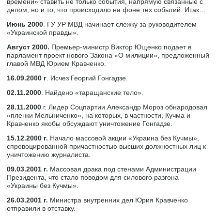
времени» ставить не только события, напрямую связанные с
делом, но и то, что происходило на фоне тех событий. Итак…
Июнь 2000
. ГУ УР МВД начинает слежку за руководителем
«Украинской правды».
Август 2000.
Премьер-министр Виктор Ющенко подает в
парламент проект нового Закона «О милиции», предложенный
главой МВД Юрием Кравченко.
16.09.2000 г
. Исчез Георгий Гонгадзе.
02.11.2000
. Найдено «таращанские тело».
28.11.2000
г. Лидер Соцпартии Александр Мороз обнародовал
«пленки Мельниченко», на которых, в частности, Кучма и
Кравченко якобы обсуждают уничтожение Гонгадзе.
15.12.2000 г.
Начало массовой акции «Украина без Кучмы»,
спровоцированной причастностью высших должностных лиц к
уничтожению журналиста.
09.03.2001 г.
Массовая драка под стенами Администрации
Президента, что стало поводом для силового разгона
«Украины без Кучмы».
26.03.2001 г.
Министра внутренних дел Юрия Кравченко
отправили в отставку.