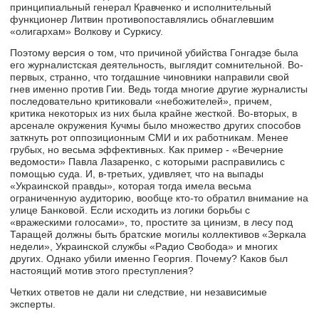
принципиальный генерал Кравченко и исполнительный
функционер Литвин противопоставлялись обнаглевшим
«олигархам» Волкову и Суркису.
Поэтому версия о том, что причиной убийства Гонгадзе была
его журналистская деятельность, выглядит сомнительной. Во-
первых, странно, что тогдашние чиновники направили свой
гнев именно против Гии. Ведь тогда многие другие журналисты
последовательно критиковали «небожителей», причем,
критика некоторых из них была крайне жесткой. Во-вторых, в
арсенале окружения Кучмы было множество других способов
заткнуть рот оппозиционным СМИ и их работникам. Менее
грубых, но весьма эффективных. Как пример - «Вечерние
ведомости» Павла Лазаренко, с которыми расправились с
помощью суда. И, в-третьих, удивляет, что на выпады
«Украинской правды», которая тогда имела весьма
ограниченную аудиторию, вообще кто-то обратил внимание на
улице Банковой. Если исходить из логики борьбы с
«вражескими голосами», то, простите за цинизм, в лесу под
Таращей должны быть братские могилы коллективов «Зеркала
недели», Украинской службы «Радио Свобода» и многих
других. Однако убили именно Георгия. Почему? Каков был
настоящий мотив этого преступления?
Четких ответов не дали ни следствие, ни независимые
эксперты.