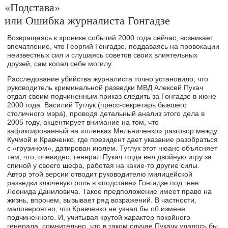
«Подстава»
или Ошибка журналиста Гонгадзе
Возвращаясь к хронике событий 2000 года сейчас, возникает
впечатление, что Георгий Гонгадзе, поддаваясь на провокации
неизвестных сил и слушаясь советов своих влиятельных
друзей, сам копал себе могилу.
Расследование убийства журналиста точно установило, что
руководитель криминальной разведки МВД Алексей Пукач
отдал своим подчиненным приказ следить за Гонгадзе в июне
2000 года. Василий Туглук (пресс-секретарь бывшего
столичного мэра), проводя детальный анализ этого дела в
2005 году, акцентирует внимание на том, что
зафиксированный на «пленках Мельниченко» разговор между
Кучмой и Кравченко, где президент дает указание разобраться
с «грузином», датирован июлем. Туглук этот нюанс объясняет
тем, что, очевидно, генерал Пукач тогда вел двойную игру за
спиной у своего шефа, работая на какие-то другие силы.
Автор этой версии отводит руководителю милицейской
разведки ключевую роль в «подставе» Гонгадзе под гнев
Леонида Даниловича. Такое предположение имеет право на
жизнь, впрочем, вызывает ряд возражений. В частности,
маловероятно, что Кравченко не узнал бы об измене
подчиненного. И, учитывая крутой характер покойного
генерала, сомнительно, что в таком случае Пукачу удалось бы