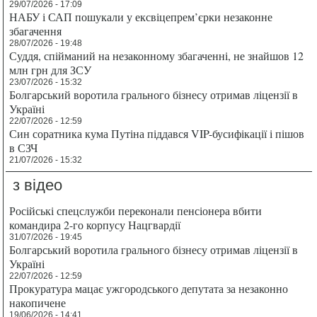
29/07/2026 - 17:09
НАБУ і САП пошукали у ексвіцепрем’єрки незаконне
збагачення
28/07/2026 - 19:48
Суддя, спійманий на незаконному збагаченні, не знайшов 12
млн грн для ЗСУ
23/07/2026 - 15:32
Болгарський воротила грального бізнесу отримав ліцензії в
Україні
22/07/2026 - 12:59
Син соратника кума Путіна піддався VIP-бусифікації і пішов
в СЗЧ
21/07/2026 - 15:32
з відео
Російські спецслужби переконали пенсіонера вбити
командира 2-го корпусу Нацгвардії
31/07/2026 - 19:45
Болгарський воротила грального бізнесу отримав ліцензії в
Україні
22/07/2026 - 12:59
Прокуратура мацає ужгородського депутата за незаконно
накопичене
19/06/2026 - 14:41