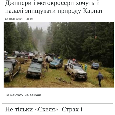
Джипери і мотокросери хочуть й
надалі знищувати природу Карпат
вт, 04/08/2026 - 20:19
І їм начхати на закони.
Не тільки «Скеля». Страх і