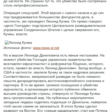
до наглости. Но странно тут то, что убийство было состряпано
столь непрофессионально.
Операция спецслужб. Этой версии с самого начала и до сих
пор придерживается большинство фигурантов дела, в
частности, экс-президент Леонид Кучма. Он прямо говорил:
«дело Гонгадзе» подстроило Центральное разведывательное
управление Соединенных Штатов с целью свержения его,
Кучмы, власти.
Источник фото:
www.news-xl.net
Но в версии Леонида Даниловича есть явные нестыковки. На
момент убийства Гонгадзе украинское правительство
возглавлял евроатлантист и реформатор Ющенко, которого,
кстати, привел во власть Леонид Данилович. Запад вообще, и
США в частности, хвалили Кучму за такое кадровое решение.
Соответственно, американской разведке не было никакого
смысла дискредитировать восточноевропейского союзника и
партнера. В то же время, громкое похищение и убийство
журналиста, в организации которого публично обвиняли
высшее руководство страны, отвернуло от Леонида Кучмы
весь прогрессивный мир. На публичных мероприятиях
западные лидеры садились подальше от Данилыча, наверное,
чтоб часом самим не запачкаться. В итоге Кучма сделал
разворот на Восток. Его «серым кардиналом» стал кум Путина,