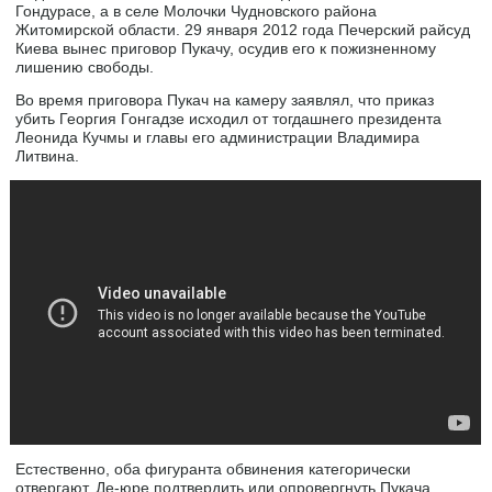
Гондурасе, а в селе Молочки Чудновского района
Житомирской области. 29 января 2012 года Печерский райсуд
Киева вынес приговор Пукачу, осудив его к пожизненному
лишению свободы.
Во время приговора Пукач на камеру заявлял, что приказ
убить Георгия Гонгадзе исходил от тогдашнего президента
Леонида Кучмы и главы его администрации Владимира
Литвина.
Естественно, оба фигуранта обвинения категорически
отвергают. Де-юре подтвердить или опровергнуть Пукача