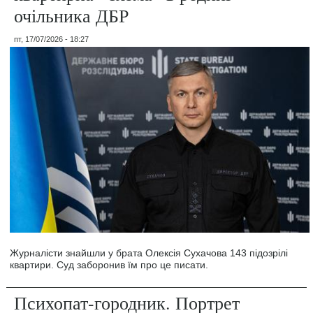
очільника ДБР
пт, 17/07/2026 - 18:27
Журналісти знайшли у брата Олексія Сухачова 143 підозрілі
квартири. Суд заборонив їм про це писати.
Психопат-городник. Портрет