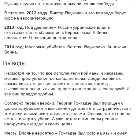
Пукачу, осудив его к пожизненному лишению свободы.
В этом же,
2012 году
, Виктор Янукович и его команда берут
курс на евроинтеграцию.
2013 год.
Под давлением России украинские власти
отказываются от сближения с Евросоюзом. В Киеве
начинается Революция достоинства.
2014 год.
Массовые убийства. Бегство Януковича. Аннексия.
Война.
Выводы
Несмотря на то, что все исполнители пойманы и наказаны,
мотивы преступления до конца не ясны. Среди основных
назывались: эксцесс исполнителя, месть за критику
высокопоставленных лиц, происки иностранных спецслужб. И
все они правдоподобны.
Согласно первой версии, Георгий Гонгадзе был похищен с
целью запугивания и выяснения деталей его сотрудничества с
теми или иными влиятельными людьми. Однако что-то пошло
не так, и жертву убили. А уже потом некие силы решили
раскрутить скандал в своих целях.
Месть. Вполне вероятно – Гонгадзе был остр на язык и смел