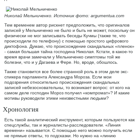
Николай Мельниченко. Источник фото: argumentua.com
Тем временем автор рискнет предположить, что оригиналов
записей у Мельниченко не было и быть не может, поскольку он
физически не мог записывать беседы Кучмы (также те, что
происходили по телефону) с помощью простого цифрового
диктофона. Думаю, что происхождение скандальных «пленок»
- самая большая тайна господина Николая. Кстати, в какое-то
время врачи замечали у Мельниченко симптомы той же
болезни, что и у Дагаева и Фере. Но, вроде, обошлось.
Также становится все более странной роль в этом деле экс-
спикера парламента Александра Мороза. Если мои
подозрения относительно происхождения скандальных
записей небезосновательны, то возникает вопрос: от кого на
самом деле господин Мороз получил «компромат»? И какие
мотивы руководили этими неизвестными людьми?
Хронология
Есть такой аналитический инструмент, которым пользуются как
спецслужбы, так и журналисты-расследователи. «Линия
времени» называется. С помощью него можно получить если
не прямые ответы, то подсказки. Но нужно на «линию