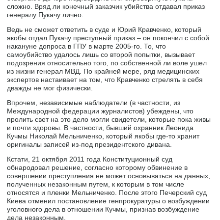
сложно. Вряд ли конечный заказчик убийства отдавал приказ
генералу Пукачу лично.
Ведь не сможет ответить в суде и Юрий Кравченко, который
якобы отдал Пукачу преступный приказ – он покончил с собой
накануне допроса в ГПУ в марте 2005-го. То, что
самоубийство удалось лишь со второй попытки, вызывает
подозрения относительно того, по собственной ли воле ушел
из жизни генерал МВД. По крайней мере, ряд медицинских
экспертов настаивает на том, что Кравченко стрелять в себя
дважды не мог физически.
Впрочем, независимые наблюдатели (в частности, из
Международной федерации журналистов) убеждены, что
пролить свет на это дело могли свидетели, которые пока живы
и почти здоровы. В частности, бывший охранник Леонида
Кучмы Николай Мельниченко, который якобы где-то хранит
оригиналы записей из-под президентского дивана.
Кстати, 21 октября 2011 года Конституционный суд
обнародовал решение, согласно которому обвинение в
совершении преступления не может основываться на данных,
полученных незаконным путем, к которым в том числе
относятся и пленки Мельниченко. После этого Печерский суд
Киева отменил постановление генпрокуратуры о возбуждении
уголовного дела в отношении Кучмы, признав возбуждение
дела незаконным.