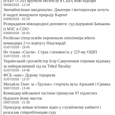
НАБУ і САП вручили експослу в США нові підозри
06/08/2026 - 12:19
Звичайнісіньке шкідництво. Джипери і мотокросери хочуть
й надалі знищувати природу Карпат
04/08/2026 - 20:19
Розкрадання міжнародної допомоги: суд відправив Банькова
із МЗС в СІЗО
03/08/2026 - 20:43
Російські спецслужби переконали пенсіонера вбити
командира 2-го корпусу Нацгвардії
31/07/2026 - 19:45
Не тільки «Скеля». Страх і ненависть у 225-му ОШП
31/07/2026 - 18:19
Український гросмейстер Ігор Самуненков отримав відзнаку
за найкрасивіший хід на Titled Tuesday
31/07/2026 - 14:48
ФСБ «шиє» Дурову тероризм
31/07/2026 - 13:37
Михайло Ткач: за «Трухою» стирчать вуха Арахамії і Єрмака
30/07/2026 - 13:49
Командир військової частини примусив 83 підлеглих
будувати йому маєток
29/07/2026 - 21:38
Прокурор знімав інтимне відео у службовому кабінеті і
розсилав співробітницям суду