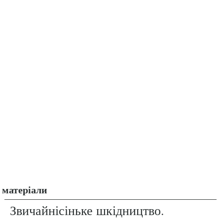
матеріали
Звичайнісіньке шкідництво.