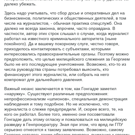
далеко убежать.
Здесь надо учитывать, что сбор досье и оперативных дел на
бизнесменов, политических и общественных деятелей, в том
числе на журналистов, - обычная практика спецслужб. Она
далеко не всегда законна, впрочем, часто оправдана. В
частности, автор этих строк слышал о случае, когда журналист
работал на известного криминального авторитета (ныне
покойного). Да и вашему покорному слуге, честно говоря,
приходилось контактировать с субъектами, которыми
интересовались правоохранительные органы. Поэтому можно
предположить, что целью милицейского слежения за Георгием
было не его последующее уничтожение. Возможно, кто-то из
числа руководства страны потребовал выяснить, кто
финансирует этого журналиста, или собрать на него
компромат для дальнейшего давления.
Важный нюанс заключается в том, как Гонгадзе заметил
«наружку». Существуют различные предположения:
непрофессионализм «шпионов», специальная демонстрация
наблюдения и тому подобное. Но не исключено, что
журналиста о слежке предупредили. И, скорее всего, те, на
кого он работал. Более того, именно они посоветовали
Гонгадзе дать этому огласку и пожаловаться на милицейскую
разведку в Генпрокуратуру. Зная при этом, что вряд ли ГПУ
серьезно отнесется к такому заявлению. Возможно, самому
Георгию хотелось таким образом привлечь внимание к своему