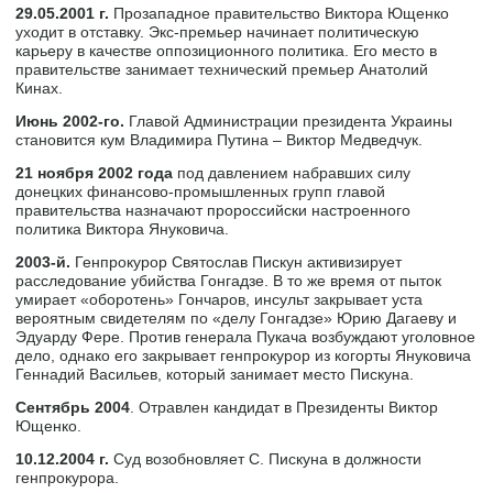
29.05.2001 г.
Прозападное правительство Виктора Ющенко
уходит в отставку. Экс-премьер начинает политическую
карьеру в качестве оппозиционного политика. Его место в
правительстве занимает технический премьер Анатолий
Кинах.
Июнь 2002-го.
Главой Администрации президента Украины
становится кум Владимира Путина – Виктор Медведчук.
21 ноября 2002 года
под давлением набравших силу
донецких финансово-промышленных групп главой
правительства назначают пророссийски настроенного
политика Виктора Януковича.
2003-й.
Генпрокурор Святослав Пискун активизирует
расследование убийства Гонгадзе. В то же время от пыток
умирает «оборотень» Гончаров, инсульт закрывает уста
вероятным свидетелям по «делу Гонгадзе» Юрию Дагаеву и
Эдуарду Фере. Против генерала Пукача возбуждают уголовное
дело, однако его закрывает генпрокурор из когорты Януковича
Геннадий Васильев, который занимает место Пискуна.
Сентябрь 2004
. Отравлен кандидат в Президенты Виктор
Ющенко.
10.12.2004 г.
Суд возобновляет С. Пискуна в должности
генпрокурора.