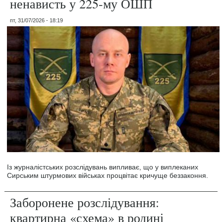
ненависть у 225-му ОШП
пт, 31/07/2026 - 18:19
Із журналістських розслідувань випливає, що у виплеканих
Сирським штурмових військах процвітає кричуще беззаконня.
Заборонене розслідування:
квартирна «схема» в родині