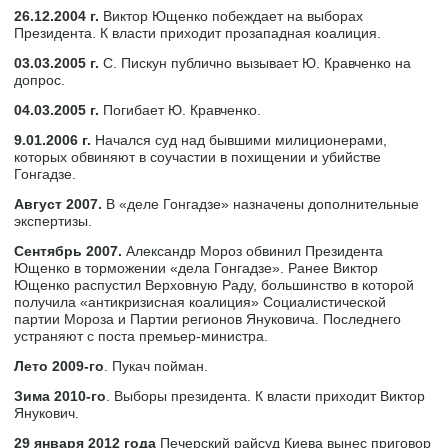
26.12.2004 г.
Виктор Ющенко побеждает на выборах
Президента. К власти приходит прозападная коалиция.
03.03.2005 г.
С. Пискун публично вызывает Ю. Кравченко на
допрос.
04.03.2005 г.
Погибает Ю. Кравченко.
9.01.2006 г.
Начался суд над бывшими милиционерами,
которых обвиняют в соучастии в похищении и убийстве
Гонгадзе.
Август 2007.
В «деле Гонгадзе» назначены дополнительные
экспертизы.
Сентябрь 2007.
Александр Мороз обвинил Президента
Ющенко в торможении «дела Гонгадзе». Ранее Виктор
Ющенко распустил Верховную Раду, большинство в которой
получила «антикризисная коалиция» Социалистической
партии Мороза и Партии регионов Януковича. Последнего
устраняют с поста премьер-министра.
Лето 2009-го
. Пукач пойман.
Зима 2010-го
. Выборы президента. К власти приходит Виктор
Янукович.
29 января 2012 года
Печерский райсуд Киева вынес приговор