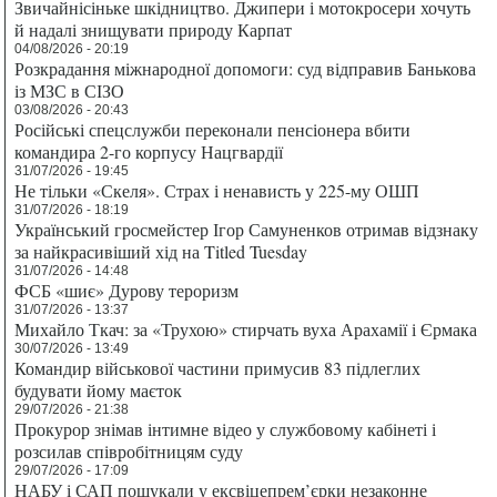
Звичайнісіньке шкідництво. Джипери і мотокросери хочуть
й надалі знищувати природу Карпат
04/08/2026 - 20:19
Розкрадання міжнародної допомоги: суд відправив Банькова
із МЗС в СІЗО
03/08/2026 - 20:43
Російські спецслужби переконали пенсіонера вбити
командира 2-го корпусу Нацгвардії
31/07/2026 - 19:45
Не тільки «Скеля». Страх і ненависть у 225-му ОШП
31/07/2026 - 18:19
Український гросмейстер Ігор Самуненков отримав відзнаку
за найкрасивіший хід на Titled Tuesday
31/07/2026 - 14:48
ФСБ «шиє» Дурову тероризм
31/07/2026 - 13:37
Михайло Ткач: за «Трухою» стирчать вуха Арахамії і Єрмака
30/07/2026 - 13:49
Командир військової частини примусив 83 підлеглих
будувати йому маєток
29/07/2026 - 21:38
Прокурор знімав інтимне відео у службовому кабінеті і
розсилав співробітницям суду
29/07/2026 - 17:09
НАБУ і САП пошукали у ексвіцепрем’єрки незаконне