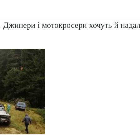
. Джипери і мотокросери хочуть й надал