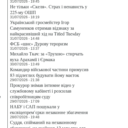
31/07/2026 - 19:45
Не тільки «Скеля». Страх і ненависть у
225-му ОШП
31/07/2026 - 18:19
Український гросмейстер Ігор
Самуненков отримав відзнаку за
найкрасивіший хід на Titled Tuesday
31/07/2026 - 14:48
ФСБ «шиє» Дурову тероризм
31/07/2026 - 13:37
Михайло Ткач: за «Трухою» стирчать
вуха Арахамії і Єрмака
30/07/2026 - 13:49
Командир військової частини примусив
83 підлеглих будувати йому маєток
29/07/2026 - 21:38
Прокурор знімав інтимне відео у
службовому кабінеті і розсилав
співробітницям суду
е
29/07/2026 - 17:09
НАБУ і САП пошукали у
ексвіцепрем’єрки незаконне збагачення
28/07/2026 - 19:48
Суддя, спійманий на незаконному
збагаченні, не знайшов 12 млн грн для