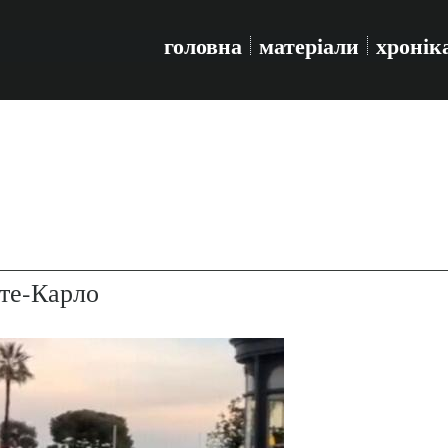
головна
матеріали
хронік
те-Карло