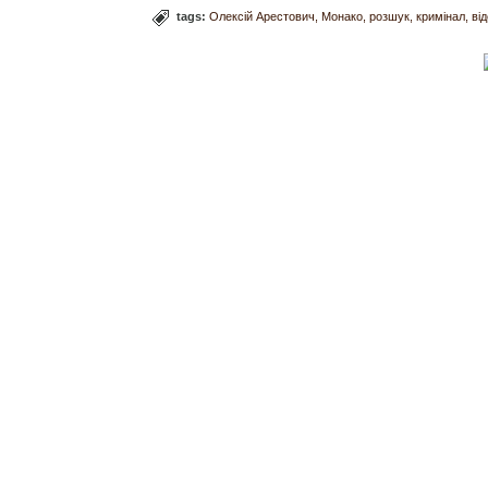
tags:
Олексій Арестович
Монако
розшук
кримінал
ві