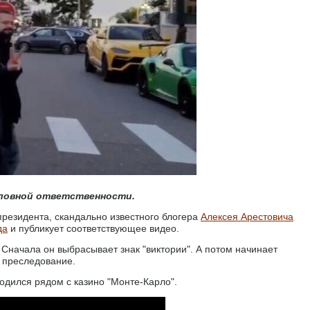
оловной ответственности.
резидента, скандально известного блогера
Алексея Арестовича
да
и публикует соответствующее видео.
. Сначала он выбрасывает знак "виктории". А потом начинает
е преследование.
одился рядом с казино "Монте-Карло".