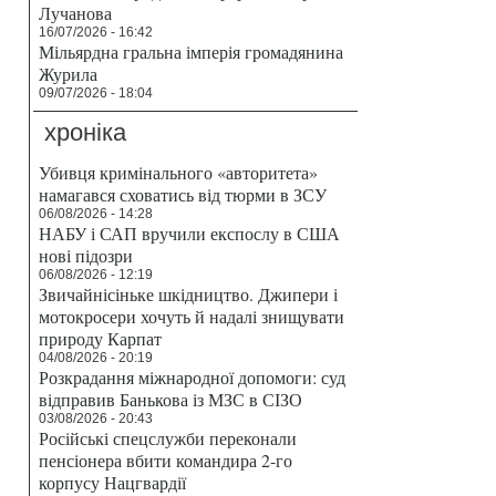
Лучанова
16/07/2026 - 16:42
Мільярдна гральна імперія громадянина
Журила
09/07/2026 - 18:04
хроніка
Убивця кримінального «авторитета»
намагався сховатись від тюрми в ЗСУ
06/08/2026 - 14:28
НАБУ і САП вручили експослу в США
нові підозри
06/08/2026 - 12:19
Звичайнісіньке шкідництво. Джипери і
мотокросери хочуть й надалі знищувати
природу Карпат
04/08/2026 - 20:19
Розкрадання міжнародної допомоги: суд
відправив Банькова із МЗС в СІЗО
03/08/2026 - 20:43
Російські спецслужби переконали
пенсіонера вбити командира 2-го
корпусу Нацгвардії