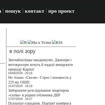
а
пошук
контакт
про проект
в полі зору
Звичайнісіньке шкідництво. Джипери і
мотокросери хочуть й надалі знищувати
природу Карпат
04/08/2026 - 20:19
Не тільки «Скеля». Страх і ненависть у
225-му ОШП
31/07/2026 - 18:19
Заборонене розслідування: квартирна
«схема» в родині очільника ДБР
17/07/2026 - 18:27
Психопат-городник. Портрет комбрига