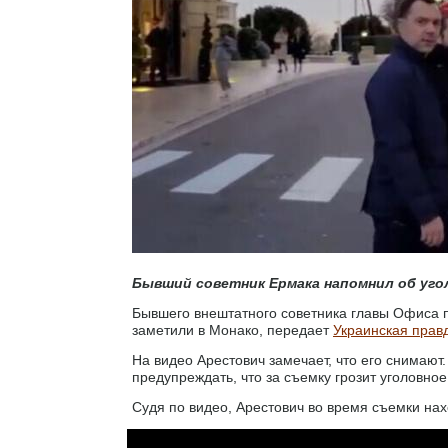
Бывший советник Ермака напомнил об уг
Бывшего внештатного советника главы Офиса п
заметили в Монако, передает
Украинская прав
На видео Арестович замечает, что его снимают
предупреждать, что за съемку грозит уголовно
Судя по видео, Арестович во время съемки нах