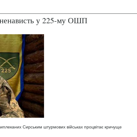
і ненависть у 225-му ОШП
 виплеканих Сирським штурмових військах процвітає кричуще