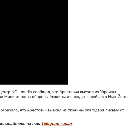
центр NGL.media сообщал, что Арестович выехал из Украины
ки Министерства обороны Украины и находится сейчас в Нью-Йорк
озразило, что Арестович выехал из Украины благодаря письму от
исывайтесь на наш
Telegram-канал
.