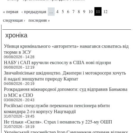
Страницы
« первая
‹ предыдущая
4
5
6
7
8
9
10
11
12
…
следующая ›
последняя »
хроніка
Убивця кримінального «авторитета» намагався сховатись від
тюрми в ЗСУ
06/08/2026 - 14:28
НАБУ і САП вручили експослу в США нові підозри
06/08/2026 - 12:19
Звичайнісіньке шкідництво. Джипери і мотокросери хочуть
й надалі знищувати природу Карпат
04/08/2026 - 20:19
Розкрадання міжнародної допомоги: суд відправив Банькова
із МЗС в СІЗО
03/08/2026 - 20:43
Російські спецслужби переконали пенсіонера вбити
командира 2-го корпусу Нацгвардії
31/07/2026 - 19:45
Не тільки «Скеля». Страх і ненависть у 225-му ОШП
31/07/2026 - 18:19
Український гросмейстер Ігор Самуненков отримав відзнаку