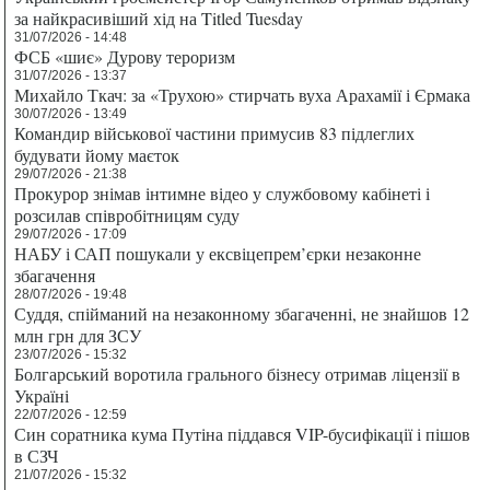
за найкрасивіший хід на Titled Tuesday
31/07/2026 - 14:48
ФСБ «шиє» Дурову тероризм
31/07/2026 - 13:37
Михайло Ткач: за «Трухою» стирчать вуха Арахамії і Єрмака
30/07/2026 - 13:49
Командир військової частини примусив 83 підлеглих
будувати йому маєток
29/07/2026 - 21:38
Прокурор знімав інтимне відео у службовому кабінеті і
розсилав співробітницям суду
29/07/2026 - 17:09
НАБУ і САП пошукали у ексвіцепрем’єрки незаконне
збагачення
28/07/2026 - 19:48
Суддя, спійманий на незаконному збагаченні, не знайшов 12
млн грн для ЗСУ
23/07/2026 - 15:32
Болгарський воротила грального бізнесу отримав ліцензії в
Україні
22/07/2026 - 12:59
Син соратника кума Путіна піддався VIP-бусифікації і пішов
в СЗЧ
21/07/2026 - 15:32