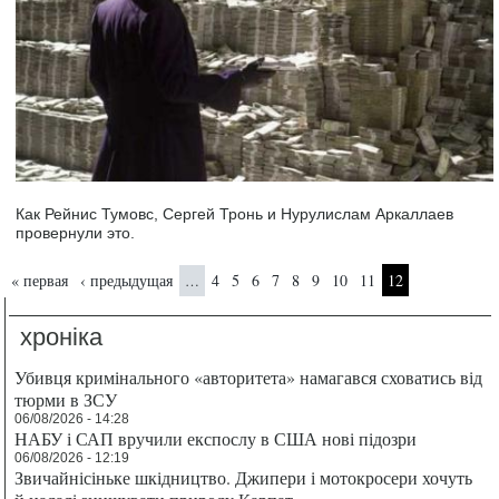
Как Рейнис Тумовс, Сергей Тронь и Нурулислам Аркаллаев
провернули это.
Страницы
« первая
‹ предыдущая
4
5
6
7
8
9
10
11
12
…
хроніка
Убивця кримінального «авторитета» намагався сховатись від
тюрми в ЗСУ
06/08/2026 - 14:28
НАБУ і САП вручили експослу в США нові підозри
06/08/2026 - 12:19
Звичайнісіньке шкідництво. Джипери і мотокросери хочуть