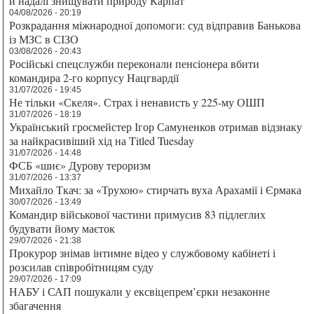
й надалі знищувати природу Карпат
04/08/2026 - 20:19
Розкрадання міжнародної допомоги: суд відправив Банькова
із МЗС в СІЗО
03/08/2026 - 20:43
Російські спецслужби переконали пенсіонера вбити
командира 2-го корпусу Нацгвардії
31/07/2026 - 19:45
Не тільки «Скеля». Страх і ненависть у 225-му ОШП
31/07/2026 - 18:19
Український гросмейстер Ігор Самуненков отримав відзнаку
за найкрасивіший хід на Titled Tuesday
31/07/2026 - 14:48
ФСБ «шиє» Дурову тероризм
31/07/2026 - 13:37
Михайло Ткач: за «Трухою» стирчать вуха Арахамії і Єрмака
30/07/2026 - 13:49
Командир військової частини примусив 83 підлеглих
будувати йому маєток
29/07/2026 - 21:38
Прокурор знімав інтимне відео у службовому кабінеті і
розсилав співробітницям суду
29/07/2026 - 17:09
НАБУ і САП пошукали у ексвіцепрем’єрки незаконне
збагачення