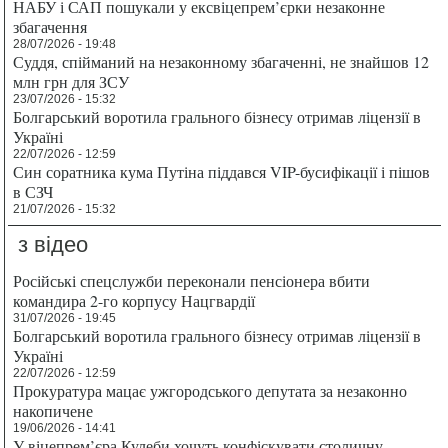
НАБУ і САП пошукали у ексвіцепрем’єрки незаконне
збагачення
28/07/2026 - 19:48
Суддя, спійманий на незаконному збагаченні, не знайшов 12
млн грн для ЗСУ
23/07/2026 - 15:32
Болгарський воротила грального бізнесу отримав ліцензії в
Україні
22/07/2026 - 12:59
Син соратника кума Путіна піддався VIP-бусифікації і пішов
в СЗЧ
21/07/2026 - 15:32
з відео
Російські спецслужби переконали пенсіонера вбити
командира 2-го корпусу Нацгвардії
31/07/2026 - 19:45
Болгарський воротила грального бізнесу отримав ліцензії в
Україні
22/07/2026 - 12:59
Прокуратура мацає ужгородського депутата за незаконно
накопичене
19/06/2026 - 14:41
У віцепрем’єра Кулеби хочуть конфіскувати столичну