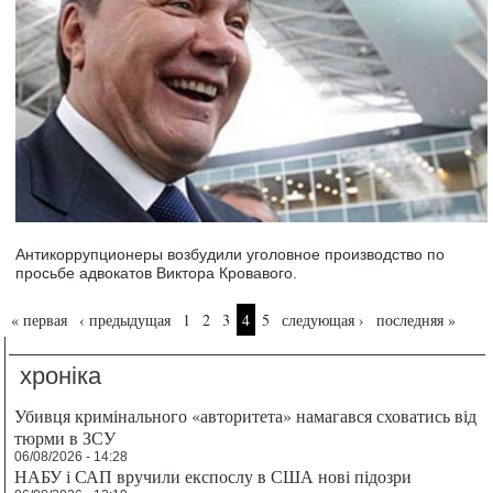
Антикоррупционеры возбудили уголовное производство по
просьбе адвокатов Виктора Кровавого.
Страницы
« первая
‹ предыдущая
1
2
3
4
5
следующая ›
последняя »
хроніка
Убивця кримінального «авторитета» намагався сховатись від
тюрми в ЗСУ
06/08/2026 - 14:28
НАБУ і САП вручили експослу в США нові підозри