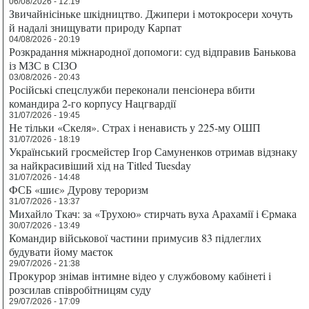
06/08/2026 - 12:19
Звичайнісіньке шкідництво. Джипери і мотокросери хочуть
й надалі знищувати природу Карпат
04/08/2026 - 20:19
Розкрадання міжнародної допомоги: суд відправив Банькова
із МЗС в СІЗО
03/08/2026 - 20:43
Російські спецслужби переконали пенсіонера вбити
командира 2-го корпусу Нацгвардії
31/07/2026 - 19:45
Не тільки «Скеля». Страх і ненависть у 225-му ОШП
31/07/2026 - 18:19
Український гросмейстер Ігор Самуненков отримав відзнаку
за найкрасивіший хід на Titled Tuesday
31/07/2026 - 14:48
ФСБ «шиє» Дурову тероризм
31/07/2026 - 13:37
Михайло Ткач: за «Трухою» стирчать вуха Арахамії і Єрмака
30/07/2026 - 13:49
Командир військової частини примусив 83 підлеглих
будувати йому маєток
29/07/2026 - 21:38
Прокурор знімав інтимне відео у службовому кабінеті і
розсилав співробітницям суду
29/07/2026 - 17:09